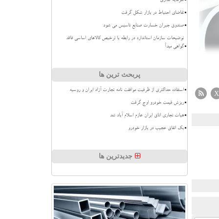
سرمایه گذاری
تقاضای احتیاط در بازار شکل گرفت
صندوق جبران خسارت صنایع تاسیس می شود
توضیحات سازمان استاندارد در رابطه با ترخیص کالاهای اساسی فاقد
گواهی مبدأ
پربحث ترین ها
استفاده حداکثری از ظرفیت موافقت نامه تجارت آزاد ایران و روسیه
X
ریزش قیمت خودرو اوج گرفت
هیات تجاری اتاق ایران عازم اسلام آباد شد
بک اتفاق عجیب در بازار خودرو
جدیدترین ها