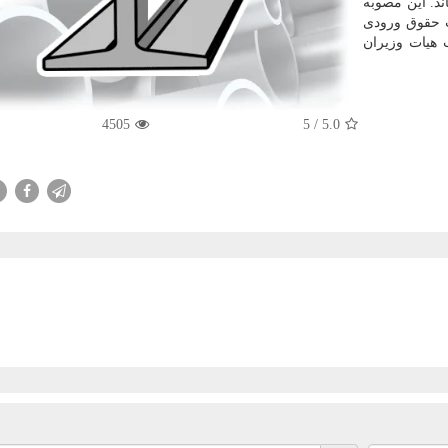
د. این مصوبه
 جزئیات حقوق ورودی
 سال ۹۷ كه به تصویب هیات وزیران
4505
/ 5
5.0