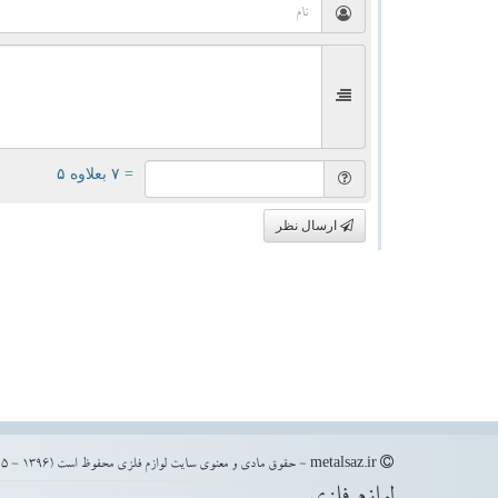
= ۷ بعلاوه ۵
ارسال نظر
metalsaz.ir - حقوق مادی و معنوی سایت لوازم فلزی محفوظ است (1396 - 1405)