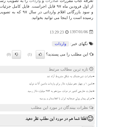
تعرفه كتاب مقررات
صادرات
و
واردات
را به تصویب رسان
از اول فرودین ماه ۹۷ قابل اجراست. فایل كامل
و سود بازرگانی اقلام وارداتی در
رسیده است را اینجا می توانید بخوانید.
1397/01/06
13:29:23
تگهای خبر:
واردات
این مطلب را می پسندید؟
(0)
(1)
تازه ترین مطالب مرتبط
صادرات شیرخشک به شکل مشروط آزاد شد
تامین ۱ و چهار دهم میلیارد دلار برای واردات ماشین آلات تولید
تجارت خارجی کشور در دولت سیزدهم به 276 میلیارد دلار رسید
اجرای پیمان پولی دوجانبه ایران با افغانستان و روسیه
نظرات بینندگان در مورد این مطلب
لطفا شما هم
در مورد این مطلب
نظر دهید