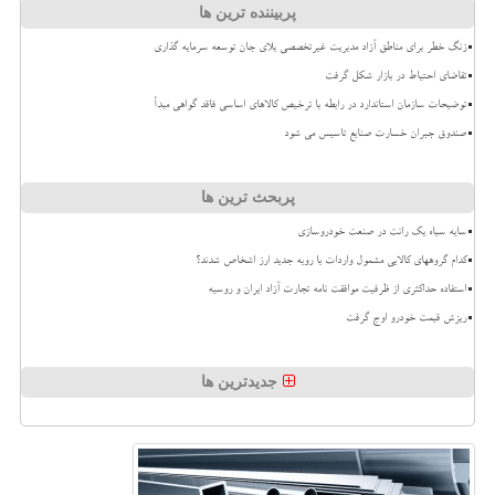
پربیننده ترین ها
زنگ خطر برای مناطق آزاد مدیریت غیرتخصصی بلای جان توسعه سرمایه گذاری
تقاضای احتیاط در بازار شکل گرفت
توضیحات سازمان استاندارد در رابطه با ترخیص کالاهای اساسی فاقد گواهی مبدأ
صندوق جبران خسارت صنایع تاسیس می شود
پربحث ترین ها
سایه سیاه یک رانت در صنعت خودروسازی
کدام گروههای کالایی مشمول واردات با رویه جدید ارز اشخاص شدند؟
استفاده حداکثری از ظرفیت موافقت نامه تجارت آزاد ایران و روسیه
ریزش قیمت خودرو اوج گرفت
جدیدترین ها