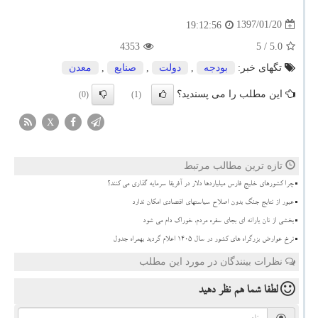
1397/01/20
19:12:56
4353
/ 5
5.0
تگهای خبر:
بودجه
,
دولت
,
صنایع
,
معدن
این مطلب را می پسندید؟
(0)
(1)
X
تازه ترین مطالب مرتبط
چرا کشورهای خلیج فارس میلیاردها دلار در آفریقا سرمایه گذاری می کنند؟
عبور از نتایج جنگ بدون اصلاح سیاستهای اقتصادی امکان ندارد
بخشی از نان یارانه ای بجای سفره مردم، خوراک دام می شود
نرخ عوارض بزرگراه های کشور در سال ۱۴۰۵ اعلام گردید بهمراه جدول
نظرات بینندگان در مورد این مطلب
لطفا شما هم
نظر دهید