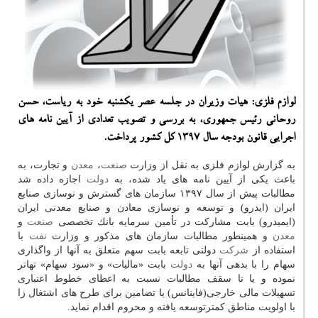
لوازم فلزی: هیات وزیران در جلسه عصر یكشنبه خود به ریاست، حسن
روحانی رئیس جمهوری، به بررسی و تصویب تعدادی از آیین نامه های
اجرایی قانون بودجه سال ۱۳۹۷ كل كشور پرداخت.
به گزارش لوازم فلزی به نقل از وزارت
صنعت
،
معدن
و تجارت، به
باعث یكی از آیین نامه های یاد شده، به
دولت
اجازه داده شد
مطالبات پیش از سال ۱۳۹۷ سازمان های گسترش و نوسازی صنایع
ایران (ایدرو) و توسعه و نوسازی معادن و صنایع معدنی ایران
(ایمیدرو) بابت مشاركت در تأمین سرمایه بانك تخصصی
صنعت
و
معدن
و همینطور مطالبات سازمان های مذكور و وزارت
نفت
با
استفاده از
شركت
دولتی تابعه بابت سهم متعلق به آنها از واگذاری
سهام را با بدهی آنها به
دولت
بابت «مالیات» و «سود سهام» تهاتر
نموده و یا تا سقف مطالبات نسبت به اعطای خطوط اعتباری
تسهیلات مالی خارجی(فاینانس) یا تضامین برای طرح های اشتغال زا
با اولویت مناطق كمترتوسعه یافته و محروم اقدام نماید.