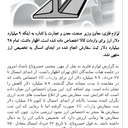
لوازم فلزی: معاون وزیر صنعت، معدن و تجارت با اشاره به اینكه ۹ میلیارد
دلار ارز برای واردات كالا اختصاص داده شده است، اظهار داشت: تمام ۲۸
میلیارد دلار ثبت سفارش انجام شده در ابتدای امسال به تخصیص ارز
منتهی نشد.
به گزارش لوازم فلزی به نقل از مهر، مجتبی خسروتاج بامداد امروز
در جلسه هیات نمایندگان اتاق تهران اظهار داشت: از ابتدای امسال تا
۲۷ خرداد، ۹.۹ میلیارد دلار ارز برای
واردات
كالا
اختصاص یافت كه
در مقایسه با مدت مشابه سال گذشته، ۵.۷ میلیارد دلار كاهش را
نشان داده است. وی اضافه كرد: این میزان اختصاص ارز نشان داده
است كه افزایش ثبت سفارش پس از ابلاغ سیاست های جدید ارزی
نگران كننده نیست؛ باآنكه از ابتدای امسال تا كنون ۲۸ میلیارد دلار
ثبت سفارش
واردات
كالا
صورت گرفته اما تا زمانی كه این ثبت
سفارش ها منجر به اختصاص ارز نشود ارزشی ندارد. چون كه ثبت
سفارش ها زمانی ارزش دارد كه تخصیص بانكی ارز را به دنبال
داشته باشد. به قول خسروتاج، تا تاریخ ۲۲ خرداد امسال معادل ۷۵۰