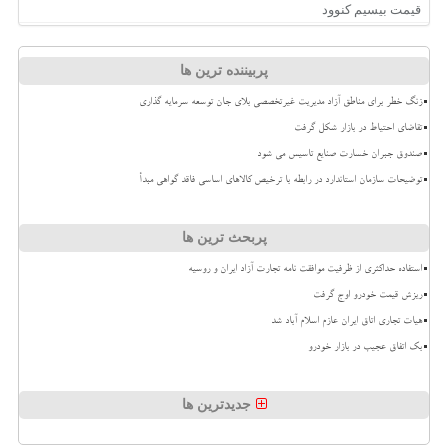
قیمت بیسیم کنوود
پربیننده ترین ها
زنگ خطر برای مناطق آزاد مدیریت غیرتخصصی بلای جان توسعه سرمایه گذاری
تقاضای احتیاط در بازار شکل گرفت
صندوق جبران خسارت صنایع تاسیس می شود
توضیحات سازمان استاندارد در رابطه با ترخیص کالاهای اساسی فاقد گواهی مبدأ
پربحث ترین ها
استفاده حداکثری از ظرفیت موافقت نامه تجارت آزاد ایران و روسیه
ریزش قیمت خودرو اوج گرفت
هیات تجاری اتاق ایران عازم اسلام آباد شد
بک اتفاق عجیب در بازار خودرو
جدیدترین ها