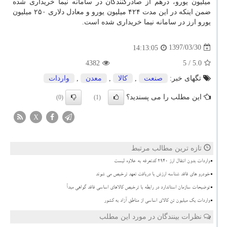
میلیون یورو، درهم از صادركنندگان در سامانه نیما خریداری شده
ضمن اینكه در این مدت ۴۲۴ میلیون یورو و معادل دلاری ۲۵۰ میلیون
یورو ارز در سامانه نیما خریداری شده است.
1397/03/30
14:13:05
4382
/ 5
5.0
تگهای خبر:
صنعت
,
كالا
,
معدن
,
واردات
این مطلب را می پسندید؟
(0)
(1)
X
تازه ترین مطالب مرتبط
واردات بدون انتقال ارز ۲۹۴۰ کدتعرفه به علاوه لیست
خودرو های فاقد شناسه ارزش با دریافت تعهد ترخیص می شوند
توضیحات سازمان استاندارد در رابطه با ترخیص کالاهای اساسی فاقد گواهی مبدأ
واردات یک میلیون تن کالای اساسی از مناطق آزاد به کشور
نظرات بینندگان در مورد این مطلب