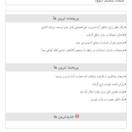
قیمت بیسیم کنوود
پربیننده ترین ها
زنگ خطر برای مناطق آزاد مدیریت غیرتخصصی بلای جان توسعه سرمایه گذاری
تقاضای احتیاط در بازار شکل گرفت
صندوق جبران خسارت صنایع تاسیس می شود
توضیحات سازمان استاندارد در رابطه با ترخیص کالاهای اساسی فاقد گواهی مبدأ
پربحث ترین ها
استفاده حداکثری از ظرفیت موافقت نامه تجارت آزاد ایران و روسیه
ریزش قیمت خودرو اوج گرفت
هیات تجاری اتاق ایران عازم اسلام آباد شد
بک اتفاق عجیب در بازار خودرو
جدیدترین ها