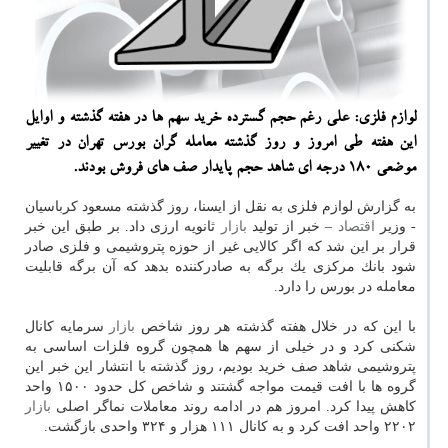
لوازم فلزی: علی رغم حجم گسترده خرید سهم ها در هفته گذشته و اوایل
این هفته طی امروز و روز گذشته معامله گران بورس تهران در تغییر
موضعی ۱۸۰ درجه ای شاهد حجم پایدار صف های فروش بودند.
به گزارش لوازم فلزی به نقل از ایسنا، روز گذشته مسعود كرباسیان
- وزیر
اقتصاد
– خبر از تولید
بازار
ثانویه ارزی داد. بر طبق این خبر
قرار بر این شد كه اگر كالایی غیر از حوزه پتروشیمی و فلزی صادر
شود بانك مركزی یك برگه به صادركننده بدهد كه آن برگه قابلیت
معامله در بورس را دارد.
با این كه در خلال هفته گذشته هر روز شاخص
بازار
سرمایه كانال
شكنی كرد و در خیلی از سهم ها همچون گروه فلزات اساسی به
پتروشیمی شاهد صف خرید بودیم، روز گذشته با انتشار این خبر این
گروه ها با افت قیمت مواجه گشتند و شاخص كل حدود ۱۵۰۰ واحد
كاهش پیدا كرد. امروز هم در ادامه روند معاملات نماگر اصلی
بازار
۲۲۰۲ واحد افت كرد و به كانال ۱۱۱ هزار و ۳۲۴ واحدی بازگشت.