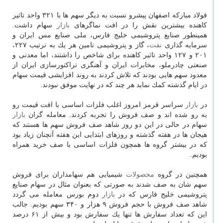
فولاد مباركه اصفهان پیشرو نسبت به دیگر سهم ها با ۳۲۱ واحد تاثیر
كاهنده بیشترین نقش را در افت نماگرهای
بازار
سهام داشت.
همینطور صنایع پتروشیمی خلیج فارس، ملی صنایع مس ایران و
سرمایه گذاری
نفت
، گاز و پتروشیمی تامین هر یك به ترتیب ۲۲۷،
۲۰۱ و ۱۲۷ واحد تاثیر كاهنده برای شاخص را داشتند، اما معدنی و
صنعتی چادرملو، مخابرات ایران و آهنگری تراكتورسازی ایران از
معدود سهم هایی بودند كه تلاش كردند به روند افزایشی قیمت سهام
در ایام گذشته كمك نماید هر چند كه در نهایت موفق نبودند.
در
بازار
سراسر قرمز امروز اغلب فلزات اساسی با افت قیمت رو
به رو شده اند و صف فروش را تجربه كردند. معامله گران
بازار
سهام در حالی در این دو روز شاهد صف فروش سهم ها هستند كه
هیجان ها در هفته گذشته و روزهای ابتدایی این هفته آنچنان زیاد بود
كه در بیشتر گروه ها همچون فلزات اساسی با صف خرید همراه
بودیم.
همچنین در گروه
محصولات
شیمیایی هم سهامداران برای فروش
سهم شان به صف شدند به صورتی كه بعنوان مثال در سهام صنایع
پتروشیمی خلیج فارس كه در
بازار
دوم بورس معامله می گردد
شاهد صف فروش با حجم فروش ۹ هزار و ۳۴۰ سهم بودیم. جالب
این كه تعداد سفارش ها تنها یك سفارش بود و بیش از ۶۱ درصد