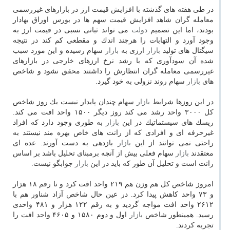
در طی هفته های گذشته با افزایش قیمت ارز در بازارهای غیررسمی
معامله گران شاهد افزایش قیمت سهم ها در بورس اوراق بهادار
بودند، اما این تصمیم
دولت
می تواند ثباتی نسبی در قیمت ارز به
وجود آورد و التهابات را هرچند اندك و مقطعی كم كند در نتیجه
سیگنال های تولید
بازار
ارزی به
بازار
سهام رسیده و این مورد سبب
شده آن سودآوری كه با رشد نرخ ارزهای خارجی در بازارهای
غیررسمی معامله گران انتظارش را داشتند محقق نشود و شاخص
های
بازار
سهام روند نزولی به خود گیرد.
در این روزها شرایط
بازار
سهام چندان پایدار نیست یك روز شاخص
كل ۳۰۰۰ واحد رشد می كند روز دیگر ۱۵۰۰ واحد افت می كند.
ریسك های سیستماتیك در این
بازار
به طوری وجود دارد كه افراد
غیرحرفه ای و افرادی كه از رانت های خاص بهره مند نیستند به
راحتی نمی توانند از این
بازار
بازدهی به دست آورند. عده ای
معتقدند
بازار
سهام فعلی بیش از آنچه برمبنای تحلیل باشد بر اساس
رانت است و تحلیل آن طور كه باید در این
بازار
جوابگو نیست.
امروز شاخص كل هم وزن هم ۲۱۹ واحد افت كرد و تا رقم ۱۸ هزار
و ۷۳ واحد كاهش پیدا كرد. در عین حال شاخص آزاد شناور هم با
۲۶۱۲ واحد افت مواجه گردید و به رقم ۱۲۲ هزار و ۴۸۱ واحدی
رسید. همینطور شاخص
بازار
اول و دوم ۱۵۸۰ و ۴۶۰۵ واحد افت را
تجربه كردند.