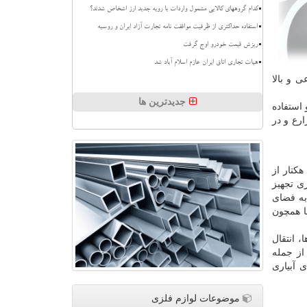
کدام گروههای کالایی مشمول واردات با رویه جدید ارز اشخاص شدند؟
استفاده حداکثری از ظرفیت موافقت نامه تجارت آزاد ایران و روسیه
ریزش قیمت خودرو اوج گرفت
هیات تجاری اتاق ایران عازم اسلام آباد شد
 و بالا
جدیدترین ها
 استفاده
ارع و در
 نوار تیپ است که در سال جاری 299 هکتار از
ی تجهیز
به فضای
ها همچون
 انتقال
از جمله
لی اتیلن (لوله های آبیاری
موضوعات لوازم فلزی