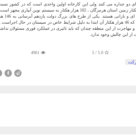
های دو جداره می کنند ولی این کارخانه اولین واحدی است که در کشور نسبت 
اقدام می کند. از 150 هزار هکتار زمین استان هرمزگان ، 102 هزار هکتار به سیستم نوین آبیاری
بسیاری از زمین ها درحال تجهیز 
زمین زراعی از طریق لوله در سیستان و بلوچستان است که 46 هزار هکتار آن ابتدا به دلیل شرایط خاص در سیستان در حال اج
هاجرت از این منطقه چندان که باید تاثیری در عملکرد فوری مسئولان نداشت
4961
/ 5
5.0
كت