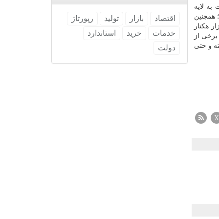
به لایه
 مجهز است؛ همچنین
اقتصاد
بازار
تولید
رپورتاژ
به سیستم آبیاری قطره ای و بارانی هستند. یکی از طرح های بزرگ دولت یازدهم آبرسانی به 146 هزار هکتار
خدمات
خرید
استاندارد
راست. برخی از
ه و حتی
دولت
X