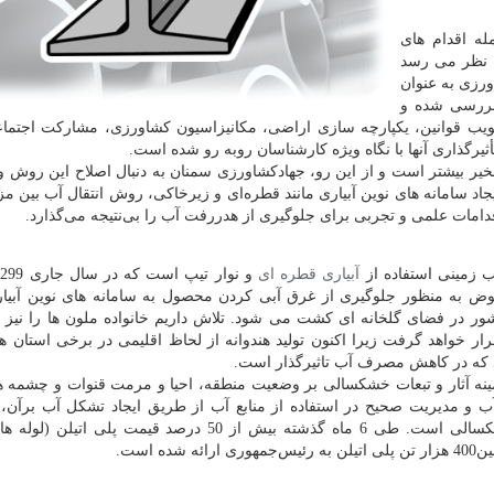
له اقدام های
ه نظر می رسد
ورزی به عنوان
ررسی شده و
تصویب قوانین، یکپارچه سازی اراضی، مکانیزاسیون کشاورزی، مشارکت اجتماعی
ثیرگذاری آنها با نگاه ویژه کارشناسان روبه رو شده است.
تبخیر بیشتر است و از این رو، جهادکشاورزی سمنان به دنبال اصلاح این روش و
اد سامانه های نوین آبیاری مانند قطره‌ای و زیرخاکی، روش انتقال آب بین مز
امات علمی و تجربی برای جلوگیری از هدررفت آب را بی‌نتیجه می‌گذارد.
 زمینی استفاده از
آبیاری قطره ای
و
ض به منظور جلوگیری از غرق آبی کردن محصول به سامانه های نوین آبیار
ور در فضای گلخانه ای کشت می شود. تلاش داریم خانواده ملون ها را نیز 
قرار خواهد گرفت زیرا اکنون تولید هندوانه از لحاظ اقلیمی در برخی استان 
که در کاهش مصرف آب تاثیرگذار است.
ینه آثار و تبعات خشکسالی بر وضعیت منطقه، احیا و مرمت قنوات و چشمه ها،
ب و مدیریت صحیح در استفاده از منابع آب از طریق ایجاد تشکل آب برآن، 
خدمات سازمان جهاد کشاورزی در مقابله با معضل خشکسالی است. طی 6 ماه گذشته بیش از 50 درصد قیمت پ
است.