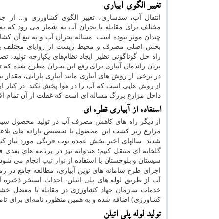
تغییر الگوی آبیاری
انتقال آب، سدسازی، تغییر الگوی کشاورزی و... از جم
مختلف برای مقابله با بحران آب به شمار می رود که ب
چندان موثر نبوده است. مساله بحران آب و به تبع آن کشا
بخش اصلی مصرف و محیط زیست از زوایای مختلف ب
راه حل گوناگونی نظیر ایجاد نظام‌های یکپارچه تولید، 
بردن راندمان آبیاری برای رفع این بحران مطرح شده که تأ
در برخی از روش های آبیاری مانند آبیاری بارانی، مقدار 
از روش هایی است که آب را در هوا پخش نکند. در کنار ایج
داخل مزارع بزرگ مساله ای است که غفلت از آن تمام اقد
استفاده از آبیاری قطره ای
از دیگر راه های کاهش مصرف آب در تولید محصول سیب
مزارع زیر کشت این محصول با تخصیص یارانه های بلاعو
شدند. سالهای اخیر بخش عمده توت فرنگی مورد نیاز کش
گلخانه ای منتقل کنیم؛ هندوانه نیز در برنامه های بعدی 
سیستان و بلوچستان با استفاده از
نوار تیپ
انجام می شود 
اجرای طرح سامانه های نوین آبیاری، مطالعه جامع در زم
آب از طریق لوله های پلی اتیلن، احداث استخر ذخیره آ
کشاورزی) اضافه شده و به همین منظور، نامه‌ای برای تامین400 هزار تن پلی اتیلن به رئیس‌جمهوری ارائه شده 
تولید لوله پلی اتیلن