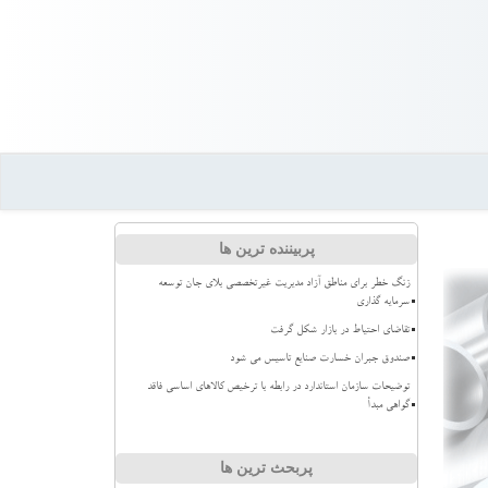
پربیننده ترین ها
زنگ خطر برای مناطق آزاد مدیریت غیرتخصصی بلای جان توسعه
سرمایه گذاری
تقاضای احتیاط در بازار شکل گرفت
صندوق جبران خسارت صنایع تاسیس می شود
توضیحات سازمان استاندارد در رابطه با ترخیص کالاهای اساسی فاقد
گواهی مبدأ
پربحث ترین ها