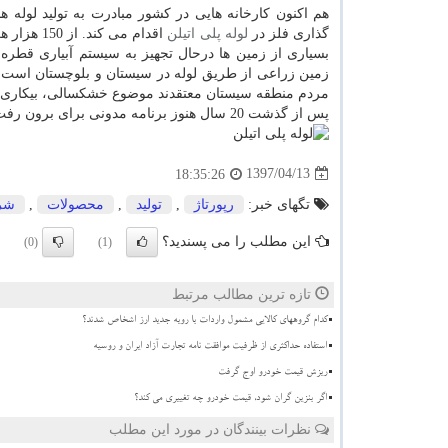
هم اکنون کارخانه هایی در کشور مبادرت به تولید لوله 
گذاری فلز در
لوله پلی اتیلن
مردم منطقه سیستان معتقدند موضوع خشکسالی، بیکاری و م
پس از گذشت 20 سال هنوز برنامه مدونی برای برون رفت از این چالش وجود ندارد.
1397/04/13
18:35:26
تگهای خبر:
رپورتاژ
,
تولید
,
محصولات
,
شر
این مطلب را می پسندید؟
(0)
(1)
تازه ترین مطالب مرتبط
کدام گروههای کالایی مشمول واردات با رویه جدید ارز اشخاص شدند؟
استفاده حداکثری از ظرفیت موافقت نامه تجارت آزاد ایران و روسیه
ریزش قیمت خودرو اوج گرفت
اگر بنزین گران شود، قیمت خودرو چه تغییری می کند؟
نظرات بینندگان در مورد این مطلب