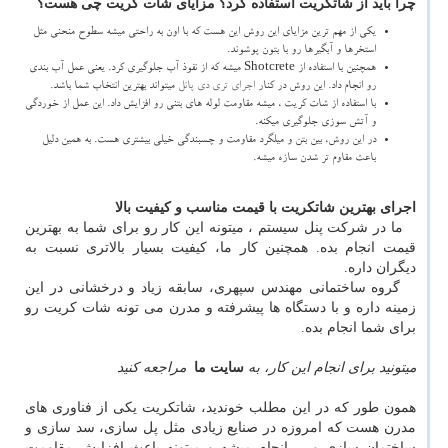
چرا باید از شاتکریت استفاده کرد؟ مزایای شات کریت چی هست؟
یکی از مهم ترین مزایای این روش این هست که با اون به راحتی میشه سطوح منحنی مثل
استخرها و آبگیرها رو با بتون پوشوند.
همچنین با استفاده از
Shotcrete
میشه که از نفوذ آب جلوگیری کرد. یعنی عمل آب بندی
رو انجام داد. این روش در کنار
اجرای تری دی پانل
میتواند بهترین انتخاب شما باشد.
با استفاده از شات کریت ، میشه مقاومت لوله های بتنی رو افزایش داد. این عمل از خوردگی
و آتش سوزی جلوگیری میکنه.
در این روش، بین بتن و میلگرد مقاومت و چسبندگی خیلی بیشتری هست. به همین دلیل
باعث مقاوم تر شدن سازه میشه.
اجرای بهترین شاتکریت با قیمت مناسب و کیفیت بالا
ما در شرکت پنل سیستم ، میتونه این کار رو برای شما به بهترین
قیمت انجام بده. همچنین کار ما، کیفیت بسیار بالاتری نسبت به
دیگران داره.
گروه ساختمانی مهندس سپهری، سابقه زیاد و درخشانی در این
زمینه داره و با دستگاه ها پیشرفته و مدرن می تونه شات کریت رو
برای شما انجام بده.
میتونید برای انجام این کار، به
سایت ما
مراجعه کنید
همون طور که در این مطلب خوندید، شاتکریت یکی از فناوری های
مدرن هست که امروزه در صنایع زیادی مثل پل سازی، سد سازی و
ساختمان سازی و ... انجام میشه و میتونه باعث افزایش مقاومت