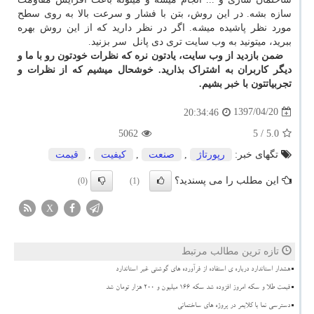
سازه بشه. در این روش، بتن با فشار و سرعت بالا به روی سطح
مورد نظر پاشیده میشه. اگر در نظر دارید که از این روش بهره
ببرید، میتونید به وب سایت تری دی پانل سر بزنید.
ضمن بازدید از وب سایت، یادتون نره که نظرات خودتون رو با ما و
دیگر کاربران به اشتراک بذارید. خوشحال میشیم که از نظرات و
تجربیاتتون با خبر بشیم.
1397/04/20
20:34:46
5062
/ 5
5.0
تگهای خبر:
رپورتاژ
,
صنعت
,
كیفیت
,
قیمت
این مطلب را می پسندید؟
(0)
(1)
X
تازه ترین مطالب مرتبط
هشدار استاندارد درباره ی استفاده از فرآورده های گوشتی غیر استاندارد
قیمت طلا و سکه امروز افزوده شد سکه ۱۶۶ میلیون و ۲۰۰ هزار تومان شد
دسترسی نما با کلایمر در پروژه های ساختمانی