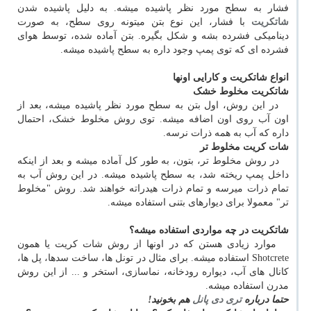
فشار به سطح مورد نظر پاشیده میشه. به دلیل پاشیده شدن
شاتکریت
با فشار، این نوع بتن میتونه روی سطح، به صورت
دینامیکی فشرده بشه و شکل بگیره. بتن آماده شده، توسط هوای
فشرده ای که توی پمپ وجود داره به سطح پاشیده میشه.
انواع شاتکریت و کارایی اونها
شاتکریت مخلوط خشک
در این روش، اول بتن به سطح مورد نظر پاشیده میشه، بعد از
اون آب روی اون اضافه میشه. توی روش مخلوط خشک، احتمال
داره که آب به همه ذرات نرسه.
شات کریت مخلوط تر
در روش مخلوط تر، بتون، به طور کل آماده میشه و بعد از اینکه
داخل پمپ ریخته شد، به سطح پاشیده میشه. در این روش آب به
تمام ذرات میرسه و تمام ذرات هیدراته خواهند شد. روش "مخلوط
تر" معمولا برای دیوارهای بتنی استفاده میشه.
شاتکریت در چه مواردی استفاده میشه؟
موارد زیادی هستن که در اونها از روش شات کریت یا همون
Shotcrete
استفاده میشه. برای مثال در تونل ها، ساخت سدها، پل ها،
کانال های آب، دیواره رودخانه، نماسازی، استخر و ... از این روش
مدرن استفاده میشه.
حتما درباره
تری دی پانل
هم بخونید!