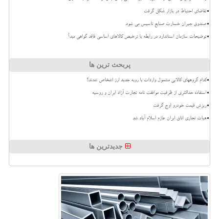
تقاضای احتیاط در بازار شکل گرفت
صندوق جبران خسارت صنایع تاسیس می شود
توضیحات سازمان استاندارد در رابطه با ترخیص کالاهای اساسی فاقد گواهی مبدأ
پربحث ترین ها
کدام گروههای کالایی مشمول واردات با رویه جدید ارز اشخاص شدند؟
استفاده حداکثری از ظرفیت موافقت نامه تجارت آزاد ایران و روسیه
ریزش قیمت خودرو اوج گرفت
هیات تجاری اتاق ایران عازم اسلام آباد شد
جدیدترین ها