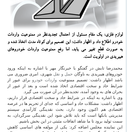
لوازم فلزی: یك مقام مسئول از احتمال تجدیدنظر در ممنوعیت واردات
خودرو اطلاع داد و اظهار داشت: این تصمیم برای كوتاه مدت اتخاذ شده و
به صورت قطع تغییر می یابد، اما رفع ممنوعیت واردات خودروهای
هیبریدی در اولویت است.
محمدرضا تابش در گفتگو با خبرنگار مهر با اشاره به اینكه ورود
خودروهای هیبریدی به ناوگان
حمل و نقل
شهری، امری ضروری می
باشد اظهار داشت: تصمیم ممنوعیت
واردات
خودرو
برای عبور از
شرایط حاد و سخت اقتصادی اتخاذ شده است و بعد از عبور از
بحران های به وجود آمده، تجدیدنظر در آن صورت می گیرد.
وی با اشاره به اینكه در شرایط حاد و سخت اقتصادی قرار داریم،
اظهار داشت: مشكلات حاد و اساسی كه جدای از تحریم ها در عرصه
اقتصادی هم اكنون وجود دارد، بحث نقدینگی كارآمدی سیستم
مدیریتی بانكها است كه باید تلاش شود این نقدینگی سرگردان، به
سمت تولید برود تا ما شاهد اتفاقات مثبتی در این بخش باشیم.
این نماینده مجلس اضافه كرد: یكی از مولفه های اساسی كاهش