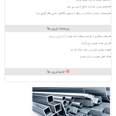
تقاضای احتیاط در بازار شکل گرفت
صندوق جبران خسارت صنایع تاسیس می شود
توضیحات سازمان استاندارد در رابطه با ترخیص کالاهای اساسی فاقد گواهی مبدأ
پربحث ترین ها
استفاده حداکثری از ظرفیت موافقت نامه تجارت آزاد ایران و روسیه
ریزش قیمت خودرو اوج گرفت
هیات تجاری اتاق ایران عازم اسلام آباد شد
بک اتفاق عجیب در بازار خودرو
جدیدترین ها