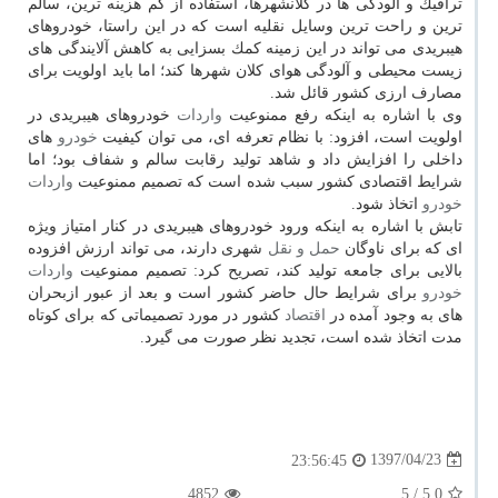
ترافیك و آلودگی ها در كلانشهرها، استفاده از كم هزینه ترین، سالم
ترین و راحت ترین وسایل نقلیه است كه در این راستا، خودروهای
هیبریدی می تواند در این زمینه كمك بسزایی به كاهش آلایندگی های
زیست محیطی و آلودگی هوای كلان شهرها كند؛ اما باید اولویت برای
مصارف ارزی كشور قائل شد.
وی با اشاره به اینكه رفع ممنوعیت
واردات
خودروهای هیبریدی در
اولویت است، افزود: با نظام تعرفه ای، می توان كیفیت
خودرو
های
داخلی را افزایش داد و شاهد تولید رقابت سالم و شفاف بود؛ اما
شرایط اقتصادی كشور سبب شده است كه تصمیم ممنوعیت
واردات
خودرو
اتخاذ شود.
تابش با اشاره به اینكه ورود خودروهای هیبریدی در كنار امتیاز ویژه
ای كه برای ناوگان
حمل و نقل
شهری دارند، می تواند ارزش افزوده
بالایی برای جامعه تولید كند، تصریح كرد: تصمیم ممنوعیت
واردات
خودرو
برای شرایط حال حاضر كشور است و بعد از عبور ازبحران
های به وجود آمده در
اقتصاد
كشور در مورد تصمیماتی كه برای كوتاه
مدت اتخاذ شده است، تجدید نظر صورت می گیرد.
1397/04/23
23:56:45
4852
/ 5
5.0