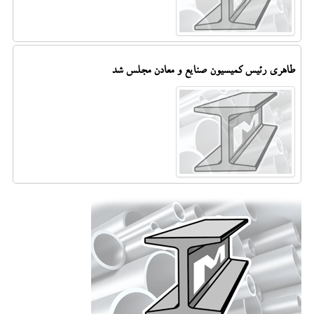
طاهری رئیس کمیسیون صنایع و معادن مجلس شد