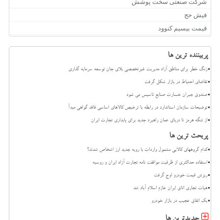
شرکت صنعتی سخت پوشش
فیش حج
قیمت بیسیم کنوود
پربیننده ترین ها
زنگ خطر برای مناطق آزاد مدیریت غیرتخصصی بلای جان توسعه سرمایه گذاری
تقاضای احتیاط در بازار شکل گرفت
صندوق جبران خسارت صنایع تاسیس می شود
توضیحات سازمان استاندارد در رابطه با ترخیص کالاهای اساسی فاقد گواهی مبدأ
از تنگه هرمز تا دریای عمان راهبرد جدید برای پایداری تجارت ایران
پربحث ترین ها
کدام گروههای کالایی مشمول واردات با رویه جدید ارز اشخاص شدند؟
استفاده حداکثری از ظرفیت موافقت نامه تجارت آزاد ایران و روسیه
ریزش قیمت خودرو اوج گرفت
هیات تجاری اتاق ایران عازم اسلام آباد شد
بک اتفاق عجیب در بازار خودرو
جدیدترین ها