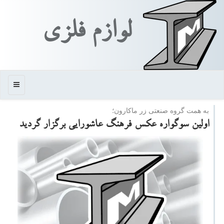
لوازم فلزی
منو
به همت گروه صنعتی زر ماكارون؛
اولین سوگواره عكس فرهنگ عاشورایی برگزار گردید