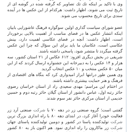
وی با تاكید بر اینكه تك تك تصاویر كه گرفته شده در گوشه ای از
تاریخ ثبت می شوند، اظهار داشت: هركدام از این عكس ها در آینده
سندی برای تاریخ محسوب می شوند.
عضو شورای سیاست گذاری اولین سوگواره فرهنگ عاشورایی بابیان
اینكه انتشار عكس ها در فضای مناسب از اهمیت بالایی برخوردار
است، اظهار داشت: آنچه در فضای عكاسی اهمیت دارد، بینش
عكاسی است، عكاسان ما باید برای این سؤال كه چرا این عكس
گرفته میگردد تا منتشر شود، پاسخی داشته باشند.
شریفی در بخش دیگری افزود: ۶۱۲ عكاس از ۲۱ استان كشور، سه
هزار و ۱۴ عكس را به دبیرخانه این جشنواره ارسال كردند كه از این
میان ۵۰ عكس منتخب و ۱۰ عكس انتخاب گردید.
وی همین طور درانتها ابراز امیدواری كرد كه بنگاه های اقتصادی از
فرهنگ و هنر حمایت بیشتری داشته باشند.
در اختتام این مراسم؛ مهدی سعیدی راد از استان خراسان رضوی
حائز رتبه اول، عباس دانشور از استان گیلان حائز رتبه دوم و حسین
خدیمی از استان مركزی حائز نفر سوم شدند.
گفتنی است؛ گروه صنعتی زر در دهه ۷۰ با
شركت
صنعتی آرد زر
فعالیت خودرا آغاز كرد، در ابتدای دهه ۸۰ با راه اندازی بزرگ ترین
شركت
تولیدكننده پاستا در كشور و دومین تولیدكننده پاستای جهان
شركت
زر ماكارون را راه اندازی نمود. هم اكنون باز به ۸۰ كشور