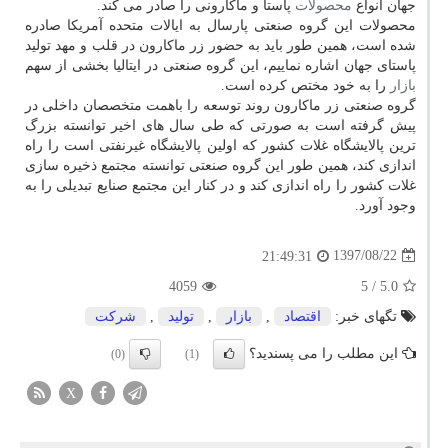
جهان انواع
محصولات
پاستا و ماكارونی را صادر می كند.
محصولات این گروه صنعتی پارسال به ایالات متحده آمریكا صادره
شده است، همین طور باید به حضور زر ماكارون در قلب و مهد تولید
پاستای جهان اشاره نماییم، این گروه صنعتی در ایتالیا بخشی از سهم
بازار
را به خود مختص كرده است.
گروه صنعتی زر ماكارون روند توسعه را باهمت متخصصان داخلی در
پیش گرفته است به صورتی كه طی سال های اخیر توانسته بزرگ
ترین پالایشگاه غلات كشور كه اولین پالایشگاه غیرنفتی است را راه
اندازی كند، همین طور این گروه صنعتی توانسته مجتمع ذخیره سازی
غلات كشور را راه اندازی كند و در كنار این مجتمع صنایع تبدیلی را به
وجود آورد.
1397/08/22
21:49:31
4059
/ 5
5.0
تگهای خبر:
اقتصاد
,
بازار
,
تولید
,
شركت
این مطلب را می پسندید؟
(0)
(1)
X