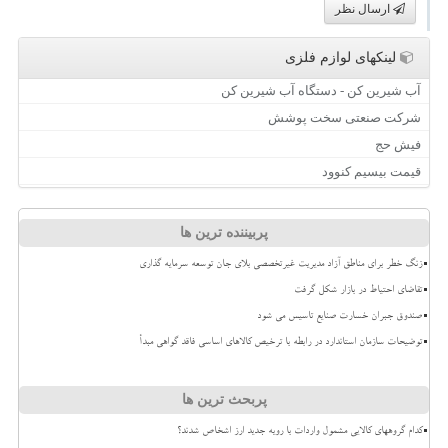
ارسال نظر
لینکهای لوازم فلزی
آب شیرین کن - دستگاه آب شیرین کن
شرکت صنعتی سخت پوشش
فیش حج
قیمت بیسیم کنوود
پربیننده ترین ها
زنگ خطر برای مناطق آزاد مدیریت غیرتخصصی بلای جان توسعه سرمایه گذاری
تقاضای احتیاط در بازار شکل گرفت
صندوق جبران خسارت صنایع تاسیس می شود
توضیحات سازمان استاندارد در رابطه با ترخیص کالاهای اساسی فاقد گواهی مبدأ
پربحث ترین ها
کدام گروههای کالایی مشمول واردات با رویه جدید ارز اشخاص شدند؟