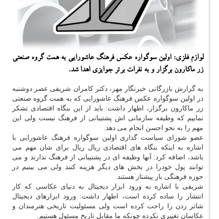
لوازم فلزی: اولین سوگواره عكس فرهنگ عاشورایی به همت گروه صنعتی
زر ماكارون برگزار و به نفرات برتر جوایزی اهدا شد.
به گزارش بازرگانی خبرنگار مهر، دكتر كامران شریفی عصر دوشنبه
در اولین سوگواره عكس فرهنگ عاشورایی كه به همت گروه صنعتی
زر ماكارون برگزار، اظهار داشت: باید از این بنگاه اقتصادی تشكر
نماییم كه وظیفه سازمانی اش پشتیبانی از فرهنگ نیست ولی این
مهم را به نحو احسن انجام می دهد.
عضو شورای سیاست گذاری اولین سوگواره فرهنگ عاشورایی با
اشاره به اینكه بنگاه های اقتصادی ریال ریال برای شان مهم می
باشد، اضافه كرد: آنها وظیفه ای در پشتیبانی از فرهنگ ندارند و می
توانند پول خودرا در بخش های دیگر هزینه كنند ولی می بینیم در
حوزه فرهنگی باز پیشتاز هستند.
شریفی با اشاره به ورود ابزار دیجیتال به دنیای عكاسی كه كار
انتشار را ساده كرده است، اظهار داشت: ورود ابزارهای دیجیتال
شاتر زدن را راحت كرده است ولی مسئولیت تاریخی هنرمندان و
عكاسان تغییری نكرده چونكه ما مقابل تاریخ مسئول هستیم.