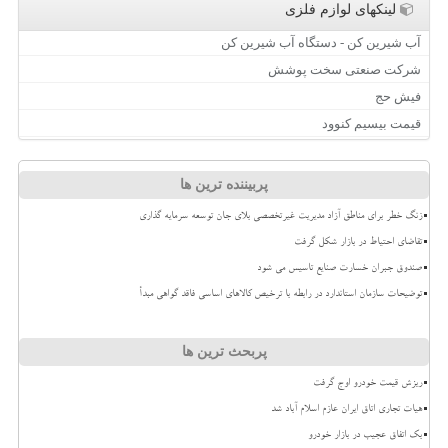
لینکهای لوازم فلزی
آب شیرین کن - دستگاه آب شیرین کن
شرکت صنعتی سخت پوشش
فیش حج
قیمت بیسیم کنوود
پربیننده ترین ها
زنگ خطر برای مناطق آزاد مدیریت غیرتخصصی بلای جان توسعه سرمایه گذاری
تقاضای احتیاط در بازار شکل گرفت
صندوق جبران خسارت صنایع تاسیس می شود
توضیحات سازمان استاندارد در رابطه با ترخیص کالاهای اساسی فاقد گواهی مبدأ
پربحث ترین ها
ریزش قیمت خودرو اوج گرفت
هیات تجاری اتاق ایران عازم اسلام آباد شد
بک اتفاق عجیب در بازار خودرو