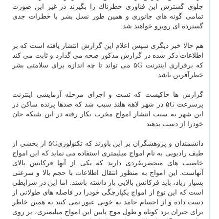
جلوی گسترش این فناوری خطرناك را بگیرند در غیر این صورت
تمامی گونه های جانوری و همین طور نسل بشر با خطرات جدی
گسترده ای روبرو خواهند شد.
هم حالا خبر دیگری سپس اعلام این گزارش انتشار یافته است كه بر
اطلاعات ذكر شده در گزارش مذكور صحه می گذارد و ثابت می كند
كه برقراری اینترنت ۵G می تواند تا چه اندازه برای سلامتی بشر
خطرآفرین باشد.
گزارش ها حاكیست كه تست و اجرای مرحله آزمایشی اینترنت
پرسرعت ۵G در شهر لاهه هلند سبب شد كه صدها پرنده ساكن در
این شهر به سبب انتشار امواج مخرب بكار رفته در این شبكه جان
خودرا از دست بدهند.
دانشمندان و پژوهشگران بر این باورند كه تكنولوژی۵G از بخشی از
طیف رادیویی به نام امواج میلیمتری استفاده می نماید كه این امواج
خاصیت های منحصربفردی دارند كه یكی از آنها فركانس بالای
آنهاست. این امواج به منظور انتقال اطلاعات با حجم بالا و سرعتی
بسیار زیاد، باید فركانس بالایی باز داشته باشند. اما این در شرایطی
است كه این نوع از امواج یكپارچگی خودرا در فاصله های طولانی از
دست داده و از اجسام جامد به خوبی عبور نمی كنند.به همین خاطر
برای جبران برد كوتاه و طول موج پایین این امواج میلیمتری، بر روی