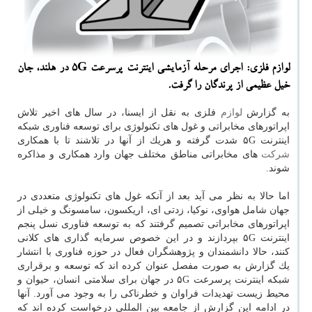
لوازم فلزی: اجرای مرحله آزمایشی اینترنت پرسرعت ۵G در هلند، جان
خیل عظیمی از پرندگان را گرفت.
به گزارش
لوازم
فلزی به نقل از ایسنا، در سال های اخیر تلاش
اپراتورهای مخابراتی و غول های تكنولوژی برای توسعه فناوری شبكه
اینترنت ۵G شدت گرفته و هریك از آنها در تلاشند تا با همكاری
شركت
های مخابراتی مناطق مختلف جهان وارد همكاری و مذاكره
شوند.
اما حالا به نظر می آید بعد از آنكه غول های تكنولوژی متعددی در
جهان شامل هواوی، نوكیا، زدتی ای، اریكسون، سامسونگ و خیلی از
اپراتورهای مخابراتی تصمیم گرفتند كه به توسعه فناوری نسل پنجم
اینترنت ۵G بپردازند و در این خصوص سرمایه گذاری های كلانی
كنند، حالا دانشمندان و پژوهشگران فعال در حوزه فناوری با انتشار
یك گزارش به صورت مفصل عنوان كرده اند كه توسعه و برقراری
شبكه اینترنت پرسرعت ۵G در جهان برای سلامتی انسان، حیوان و
محیط زیست تهدیدات فراوان و خطرناكی را به وجود می آورد. آنها
در ادامه این گزارش از جامعه بین المللی درخواست كرده اند كه