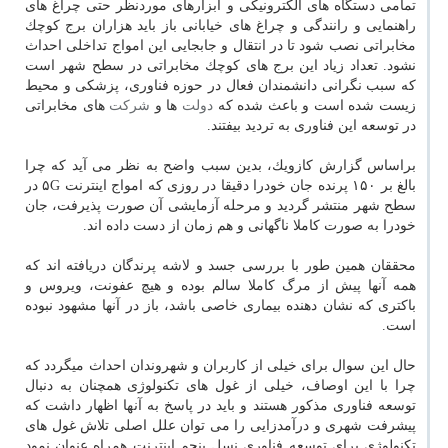
تمامی دستگاه های الكترونیكی و ابزارهای موردنظر حتی چراغ های
راهنمایی و رانندگی و چراغ های خیابانی باز باید هزاران برج كوچك
مخابراتی نصب شود تا در انتقال و جابجایی این امواج تداخلی احداث
نشود. تعداد زیاد این برج های كوچك مخابراتی در سطح شهر است
كه سبب نگرانی دانشمندان فعال در حوزه فناوری، پزشكی و محیط
زیست شده است و باعث شده كه
دولت
ها و
شركت
های مخابراتی
در توسعه این فناوری به تردید بیفتند.
براساس گزارش كازویك، بدین سبب واضح به نظر می آید كه چرا
بالغ بر ۱۵۰ پرنده جان خودرا دقیقا در روزی كه امواج اینترنت ۵G در
سطح شهر منتشر گردید و مرحله آزمایشی آن صورت پذیرفت، جان
خودرا به صورت كاملا ناگهانی و هم زمان از دست داده اند.
محققان همین طور با بررسی جسد و لاشه پرندگان دریافته اند كه
همه آنها پیش از مرگ كاملا سالم بوده و هیچ عفونت، ویروس و
باكتری كه نشان دهنده بیماری خاصی باشد، باز در آنها مشهود نبوده
است.
حال این سوال برای خیلی از كاربران و شهروندان احداث میگردد كه
چرا با این اوصاف، خیلی از غول های تكنولوژی همچنان به دنبال
توسعه فناوری مذكور هستند و باید در پاسخ به آنها اظهار داشت كه
پیشرفت شهری و درآمدزایی را می توان علل اصلی تلاش غول های
تكنولوژی برای توسعه فناوری نسل پنجم اینترنت همراه عنوان نمود