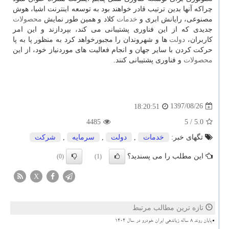
چراكه آنها بدین ترتیب قادر خواهند بود به توسعه اینترنت اشیا، هوش
مصنوعی، رایانش ابری و
خدمات
كلاد و همین طور نمایش
محصولات
جدیدی كه از این فناوری پشتیبانی می كند، بپردازند و این امر
كاربران،
دولت
ها و شهروندان را مجبورخواهد كرد به منظور پا به پا
حركت كردن با سایر جهان و انجام فعالیت های موردنیاز خود، از این
محصولات
و فناوری پشتیبانی كنند.
1397/08/26
18:20:51
4485
/ 5
5.0
تگهای خبر:
خدمات
,
دولت
,
سرمایه
,
شركت
این مطلب را می پسندید؟
(0)
(1)
X
تازه ترین مطالب مرتبط
پایان روند ۸ ساله زیاندهی ایران خودرو در سال ۱۴۰۴