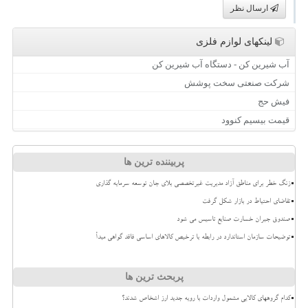
ارسال نظر
لینکهای لوازم فلزی
آب شیرین کن - دستگاه آب شیرین کن
شرکت صنعتی سخت پوشش
فیش حج
قیمت بیسیم کنوود
پربیننده ترین ها
زنگ خطر برای مناطق آزاد مدیریت غیرتخصصی بلای جان توسعه سرمایه گذاری
تقاضای احتیاط در بازار شکل گرفت
صندوق جبران خسارت صنایع تاسیس می شود
توضیحات سازمان استاندارد در رابطه با ترخیص کالاهای اساسی فاقد گواهی مبدأ
پربحث ترین ها
کدام گروههای کالایی مشمول واردات با رویه جدید ارز اشخاص شدند؟