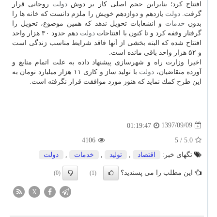
افتتاح كرد؛ بنابراین حجم اصلی كار بر دوش
دولت
روحانی قرار
گرفت.
دولت
یازدهم و دوازدهم خویش را ملزم دانست كه خانه ها را
بدون
خدمات
و انشعابات تحویل ندهد كه همین موضوع، تحویل را
گرفتار وقفه كرد و تا كنون با افتتاحات
دولت
دهم حدود ۳۰ هزار واحد
افتتاح شده كه البته بخشی از آنها فاقد شرایط مناسب زندگی است
و ۵۲ هزار واحد باقی مانده است.
اخیرا وزارت راه و شهرسازی پیشنهاد داده به علت اتمام منابع و
آورده متقاضیان،
دولت
با تولید ساز و كاری ۱۱ هزار میلیارد تومان به
این طرح كمك نماید كه هنوز مورد موافقت قرار نگرفته است.
1397/09/09
01:19:47
4106
/ 5
5.0
تگهای خبر:
اقتصاد
,
تولید
,
خدمات
,
دولت
این مطلب را می پسندید؟
(0)
(1)
X