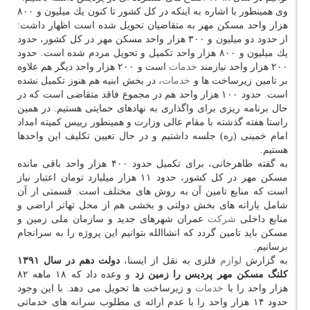
وی همینطور با اشاره به اینكه در كل كشور تا كنون یك میلیون و ۸۰۰
هزار واحد مسكن مهر به متقاضیان تحویل شده است اظهار داشت:
از حدود دو میلیون و ۳۰۰ هزار واحد مسكن مهر در كل كشور، حدود
یك میلیون و ۸۰۰ هزار واحد تكمیل و تحویل مردم شده است. حدود
۲۰۰ هزار واحد نیازمند
خدمات
است و ۲۰۰ هزار واحد دیگر هم علاوه
بر تامین زیرساخت ها و
خدمات
، در بخش ابنیه هم هنوز تكمیل نشده
است. حدود ۱۰۰ هزار واحد هم در مجموع فاقد متقاضی است كه در
حال برنامه ریزی برای واگذاری به نهادهای حمایتی هستیم. در همین
راستا هفته گذشته با مقام عالی وزارت و همینطور رییس كمیته امداد
امام خمینی (ره) جلسه داشتیم و در حال تعیین تكلیف این واحدها
هستیم.
به گفته طاهرخانی، برای تكمیل حدود ۴۰۰ هزار واحد باقی مانده
مسكن مهر در كل كشور، حدود ۱۱ هزار میلیارد تومان اعتبار نیاز
است كه منابع تامین آن به روش های مختلف است. قسمتی از آن
شامل یارانه های بخش دولتی و بخشی هم از محل تهاتر اراضی و
منابع داخلی
شركت
عمران شهرهای جدید و سازمان ملی زمین و
مسكن باید تامین گردد كه انشاالله بتوانیم این پروژه را به سرانجام
برسانیم.
به گزارش
لوازم
فلزی به نقل از ایسنا،
دولت دهم در سال ۱۳۹۱
كلنگ مسكن مهر پردیس را زمین زد
و وعده داد كه ۱۸ ماهه ۸۲
هزار واحد را با
خدمات
و زیرساخت ها تحویل می دهد. با این وجود
حدود ۱۴ هزار واحد را با عدم ارائه ی مطلوب سرانه های خدماتی