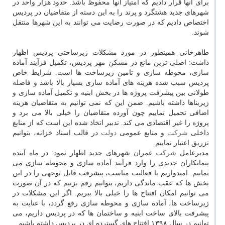
برای آنها قرار دادیم كه امتیاز آنها محفوظ باشد. حدود هزار واحد در
شهرهای جدید هشتگرد و پرند را به این دسته از متقاضیان در پردیس
اختصاص دادیم كه در صورت رضایت می توانند به این شهرها منتقل
شوند.
طاهرخانی همینطور در مورد مشكلات زیرساختی پردیس اظهار
داشت: اصلی ترین مانع در مسكن مهر پردیس، تكمیل فرآیند آماده
سازی، محوطه سازی و تامین زیرساخت ها است. شرایط خاص
پردیس سبب شده هزینه های آماده سازی بسیار بالا باشد و فاصله
طولانی بین پیشرفت پروژه ها در بخش ابنیه و تكمیل آماده سازی و
زیربناها داشته باشیم. ضمن این كه نمی توانیم به متقاضیان هزینه
اضافی تحمیل نماییم چون آورده متقاضیان را خیلی بالا می برد و
پروژه را غیر اقتصادی می كند. تدبیر اتخاذ شده این است كه از منابع
داخلی
شركت
و منابع عمومی
دولت
در قالب اسناد خزانه، بتوانیم
تزریق اعتبار نماییم.
مدیرعامل
شركت
عمران شهرهای جدید اظهار نمود: در ماه آینده
پیمانكاران جدیدی را وارد فرآیند آماده سازی و محوطه سازی می
نماییم. امیدواریم با فعالیت مناسب، پیشرفت قابل توجهی را در این
بخش ها كه عقب ماندگی داریم، بتوانیم رقم بزنیم كه در آن صورت
می توانیم امكان افتتاح ها را خیلی بالا ببریم. اگر این مشكلات در
زیرساخت ها، آماده سازی و محوطه سازی رفع گردد، با عنایت به
پیشرفت بالای ساخت ابنیه و ساختمان ها كه در پردیس داریم، می
توانیم در سال ۱۳۹۸ افتتاح های گسترده ای در پردیس داشته باشیم.