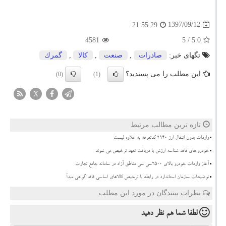
1397/09/12
21:55:29
4581
/ 5
5.0
تگهای خبر:
صادرات
,
صنعت
,
كالا
,
گمرك
این مطلب را می پسندید؟
(0)
(1)
X
تازه ترین مطالب مرتبط
واردات بدون انتقال ارز ۲۹۴۰ کدتعرفه به علاوه لیست
خودرو های فاقد شناسه ارزش با دریافت تعهد ترخیص می شوند
آغاز واردات خودرو بالای ۲۵۰۰سی سی مناطق آزاد در سامانه جامع تجارت
توضیحات سازمان استاندارد در رابطه با ترخیص کالاهای اساسی فاقد گواهی مبدأ
نظرات بینندگان در مورد این مطلب
لطفا شما هم
نظر دهید