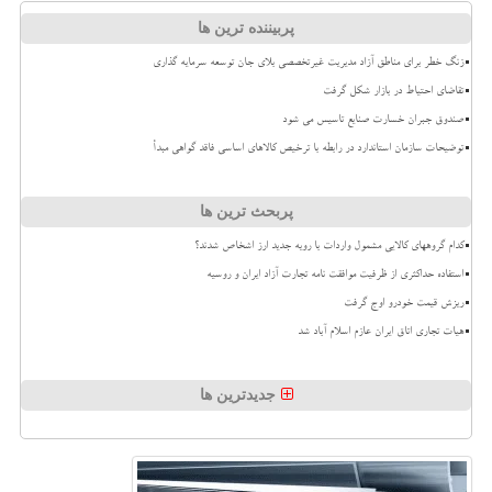
پربیننده ترین ها
زنگ خطر برای مناطق آزاد مدیریت غیرتخصصی بلای جان توسعه سرمایه گذاری
تقاضای احتیاط در بازار شکل گرفت
صندوق جبران خسارت صنایع تاسیس می شود
توضیحات سازمان استاندارد در رابطه با ترخیص کالاهای اساسی فاقد گواهی مبدأ
پربحث ترین ها
کدام گروههای کالایی مشمول واردات با رویه جدید ارز اشخاص شدند؟
استفاده حداکثری از ظرفیت موافقت نامه تجارت آزاد ایران و روسیه
ریزش قیمت خودرو اوج گرفت
هیات تجاری اتاق ایران عازم اسلام آباد شد
جدیدترین ها