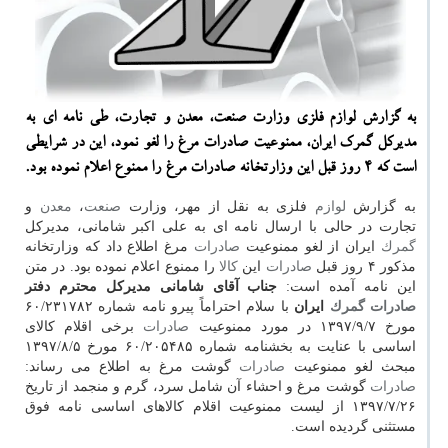
به گزارش لوازم فلزی وزارت صنعت، معدن و تجارت، طی نامه ای به
مدیركل گمرك ایران، ممنوعیت صادرات مرغ را لغو نمود، این در شرایطی
است كه ۴ روز قبل این وزارتخانه صادرات مرغ را ممنوع اعلام نموده بود.
به گزارش
لوازم
فلزی به نقل از مهر، وزارت
صنعت
،
معدن
و
تجارت در حالی با ارسال نامه ای به علی اكبر شامانی، مدیركل
گمرك
ایران از لغو ممنوعیت
صادرات
مرغ اطلاع داد كه وزارتخانه
مذكور ۴ روز قبل
صادرات
این
كالا
را ممنوع اعلام نموده بود. در متن
این نامه آمده است:
جناب آقای شامانی
مدیركل محترم دفتر
صادرات
گمرك
ایران
با سلام احتراماً پیرو نامه شماره ۶۰/۲۳۱۷۸۲
مورخ ۱۳۹۷/۹/۷ در مورد ممنوعیت
صادرات
برخی اقلام كالای
اساسی با عنایت به بخشنامه شماره ۶۰/۲۰۵۴۸۵ مورخ ۱۳۹۷/۸/۵
مبحث لغو ممنوعیت
صادرات
گوشت مرغ به اطلاع می رساند:
صادرات
گوشت مرغ و احشاء آن شامل سرد، گرم و منجمد از تاریخ
۱۳۹۷/۷/۲۶ از لیست ممنوعیت اقلام كالاهای اساسی نامه فوق
مستثنی گردیده است.