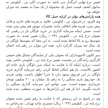
تعیین نرخ نهایی اثرگذار می باشد. به صورت كلی تن ـ كیلومتر به
مدلول كشف قیمت حمل یك محموله از یك مبدأ به مقصد چه میزان
خواهد بود.
همه پارامترهای مؤثر در كرایه حمل كالا
وی افزود: در فرمول تن ـ كیلومتر، علاوه بر هزینه های جاری و قابل
پیش بینی، هزینه های اتفاقی مانند تعمیرات موتور هم پیش بینی شده
است. ضمن اینكه سرمایه گذاری در خرید ناوگان باز در رقمی كه
بعنوان نرخ پایه تن ـ كیلومتر (۱۰۳۳ ریال) تعیین شده، به صورت
متوسط رو به بالا لحاظ شده است. به این معنا كه متوسط ناوگان در
یك سال چه میزان كاركرد دارد. همه این موارد در رقم پایه اعمال
شده است.
دبیر كانون كامیونداران كه بعنوان یكی از نمایندگان تشكل های صنفی
كارگری رانندگان در نشست تعیین نرخ پایه تن ـ كیلومتر حاضر بوده
است، درباره اینكه آیا با عنایت به اینكه سن ناوگان باری جاده ای
كشور بالاست، باز هم امكان لحاظ كردن رقم سرمایه گذاری خرید
ناوگان در این فرمول وجود دارد یا خیر؟ اظهار داشت: وقتی فردی
یك خودروی باری سنگین را به رقم یك میلیارد و ۲۰۰ میلیون تومان
خریداری نموده است، نمی توانیم این سرمایه گذاری سنگین را
نادیده بگیریم. اما باز هم این پارامترها به صورت منطقی دیده شده
است.
وی در پاسخ به این پرسش كه با عنایت به رقم تعیین شده بعنوان
نرخ پایه تن ـ كیلومتر (۱۰۳۳ ریال) مسیری مانند تهران ـ بندرعباس به