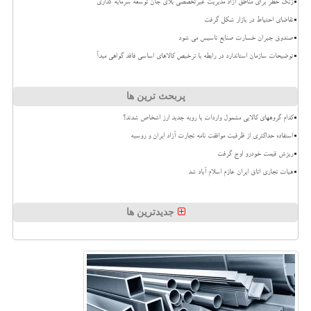
زنگ خطر برای مناطق آزاد مدیریت غیرتخصصی بلای جان توسعه سرمایه گذاری
تقاضای احتیاط در بازار شکل گرفت
صندوق جبران خسارت صنایع تاسیس می شود
توضیحات سازمان استاندارد در رابطه با ترخیص کالاهای اساسی فاقد گواهی مبدأ
پربحث ترین ها
کدام گروههای کالایی مشمول واردات با رویه جدید ارز اشخاص شدند؟
استفاده حداکثری از ظرفیت موافقت نامه تجارت آزاد ایران و روسیه
ریزش قیمت خودرو اوج گرفت
هیات تجاری اتاق ایران عازم اسلام آباد شد
جدیدترین ها