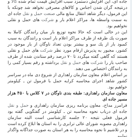
جاده ای، این افزایش دستمزد سبب افزایش قیمت تمام شده
كالا
و
درنتیجه گران شدن اجناس و كالاهای مصرفی نخواهد شد چونكه با
این فرمول، دیگر شاهد انتقال منابع مالی
صنعت
حمل و نقل
جاده ای
به سمت واسطه ها، مراكز اعلام بار و
شركت
های حمل و نقلی
نخواهیم بود.
این در حالی است كه حالا نحوه توزیع بار میان رانندگان كاملا به
صورت یك طرفه از طرف مراكز اعلام بار است و رانندگان به سبب
كمبود بار از یك سو و بیشتر بودن تعداد ناوگان از بار موجود در
كشور، مجبور به پذیرش ارقام مورد نظر
شركت
های حمل و نقلی
هستند كه گاهی گفته میگردد تا ۷۰ درصد رقم ستاندن شده از طرف
صاحب بار را
شركت
های
حمل و نقل
برداشته و رقم بسیار كمی را
به رانندگان اختصاص می دهند.
بر اساس اعلام معاون سازمان راهداری از شروع دی ماه در سراسر
كشور شاهد اجرای محاسبه كرایه حمل با فرمول تن ـ كیلومتر
خواهیم بود.
معاون سازمان راهداری: طبقه بندی ناوگان در ۷ كلاس با ۴۵۰ هزار
مسیر جاده ای
فرامرز مداح، معاون برنامه ریزی سازمان راهداری و
حمل و نقل
جاده ای درباب نحوه محاسبه تن ـ كیلومتر در گفتگویی گفته بود
فرمول فعلی نتیجه ۲۰ جلسه كارشناسی است البته سازمان
راهداری مصوبه شورای عالی ترابری را به استان ها ابلاغ كرده است
و در تلاشیم تا نحوه محاسبه را به هر استان به صورت جداگانه واگذار
نماییم.