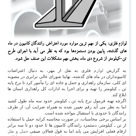
لوازم فلزی: یكی از مهم ترین موارد مورد اعتراض رانندگان كامیون در ماه
های گذشته، پایین بودن دستمزدها بود كه به نظر می آید با اجرای طرح
تن-كیلومتر از شروع دی ماه، بخش مهم مشكلات این صنف حل شود.
به گزارش
لوازم
فلزی به نقل از مهر، به دنبال اعتراضات
كامیونداران در ماه های گذشته، نهایتا شورای عالی ترابری در مصوبه
ای كلی، سازمان راهداری و حمل و جاده ای را مأمور كرد تا نرخ پایه
تن ـ كیلومتر را تهیه و برای اجرا به ادارات كل راهداری استان ها
ابلاغ كند.
اگرچه تهیه فرمول نرخ پایه تن ـ كیلومتر حدود سه ماه طول كشید
اما به نظر می آید رقم تعیین شده به همراه ضرایب آن، از طرف
رانندگان تا حدودی با استقبال مواجه شده است.
بر اساس برخی محاسبات، در صورت محاسبه كرایه حمل با استفاده
از تن ـ كیلومتر، دستمزد رانندگان كامیون ها تا حدود دو تا سه برابر
ارقام فعلی افزایش می یابد اما به قول فعالان صنفی
حمل و نقل