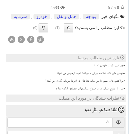
4583
/ 5
5.0
تگهای خبر:
بودجه
,
حمل و نقل
,
خودرو
,
سرمایه
این مطلب را می پسندید؟
(0)
(1)
X
تازه ترین مطالب مرتبط
دور تغییر قیمت خودرو تند شد
خودرو های فاقد شناسه ارزش با دریافت تعهد ترخیص می شوند
چرا کشورهای خلیج فارس میلیاردها دلار در آفریقا سرمایه گذاری می کنند؟
عبور از نتایج جنگ بدون اصلاح سیاستهای اقتصادی امکان ندارد
نظرات بینندگان در مورد این مطلب
لطفا شما هم
نظر دهید