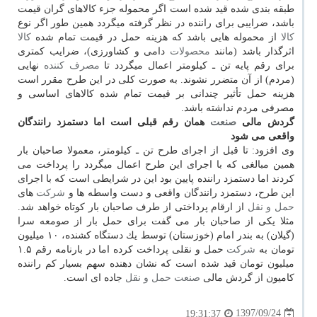
طبقه بندی شده قید شده است اگر محموله جزء كالاهای گران قیمت
باشد، ضرایبی برای راننده در نظر گرفته میگردد همین طور اگر نوع
كالا
از محموله هایی باشد كه هزینه حمل در قیمت تمام شده
كالا
اثرگذار باشد (مانند
محصولات
دامی و كشاورزی)، ضرایب كمتری
برای رقم پایه تن ـ كیلومتر اعمال میگردد تا
مصرف كننده
نهایی
(مردم) از آن متضرر نشوند. به صورت كلی در این طرح مقرر است
هزینه حمل تأثیر چندانی بر قیمت تمام شده كالاهای اساسی و
مصرفی مردم نداشته باشد.
گردش مالی
صنعت
همان رقم قبلی است اما دستمزد رانندگان
واقعی می شود
وی افزود: تا قبل از اجرای طرح تن ـ كیلومتر، معمولا صاحبان بار
همین مبالغی كه با اجرای این طرح اعمال میگردد را پرداخت می
كردند اما دستمزد راننده پایین بود این در شرایطی است كه با اجرای
این طرح، دستمزد رانندگان واقعی و دست واسطه ها و
شركت
های
حمل و نقل
از ارقام پرداختی از طرف صاحبان بار كوتاه خواهد شد.
مثلا یكی از صاحبان بار می گفت برای حمل بار از صومعه سرا
(گیلان) به بندر امام (خوزستان) توسط یك دستگاه كشنده، ۱۰ میلیون
تومان به
شركت
حمل و نقلی پرداخت كرده اما در بارنامه رقم ۱.۵
میلیون تومان قید شده است كه نشان دهنده سهم بسیار كم راننده
كامیون از گردش مالی
صنعت
حمل و نقل
جاده ای است.
1397/09/24
19:31:37