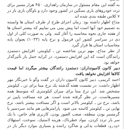
به گفته این مقام مسئول در سازمان راهداری، ۴۵۰ هزار مسیر برای
تردد خودروهای باری سنگین در كشور وجود دارد و ناوگان باری باز در
۷ كلاس طبقه بندی شده اند.
مداح اظهار داشته بود: زمان اجرای طرح از طرف استان ها وابسته
به تصمیم خود آنها است اما پیش بینی می نماییم كه بیشتر استان ها
از هفته جاری نحوه محاسبه را آغاز كنند. ولی به صورت كلی از اول
دی در سراسر كشور این فرمول و نرخ پایه (۱۰۳۳) بعنوان پایه
محاسبات استان ها قرار گیرد.
از نظر مداح، مهم ترین شاخصه تن ـ كیلومتر، افزایش دستمزد
رانندگان است كه این افزایش دستمزد، در كرایه حمل باز تأثیرگذار
خواهد بود.
دبیر كانون كامیونداران: دستمزد رانندگان بیشتر میگردد اما قیمت
كالاها افزایش نخواهد یافت
احمد كریمی، دبیر كانون كامیون داران در گفت وگو با خبرنگار مهر
اظهار داشت: در نشست هفته گذشته یك نرخ مبنا برای تن ـ كیلومتر
مشخص شد. این نرخ مبنا برای میزان كیلومتری كه متوسط همه
مسیرهاست، در نظر گرفته شده است. هر چه مسافت پایین تر
باشد، نرخ تن ـ كیلومتر بالاتر است و اگر مسافت بیشتر باشد، نرخ
نهایی تن ـ كیلومتر كاسته می شود. پارامترهایی هم مانند سردسیر یا
گرمسیر بودن منطقه، صعب العبور بودن، كاربری های خاص، با یك
سر بار تردد كردن، مواد خطرناك، هزینه لاستیك، سوخت، استهلاك
خودرو
، قطعات یدكی و شاگرد راننده و بسیاری موارد دیگر باز در