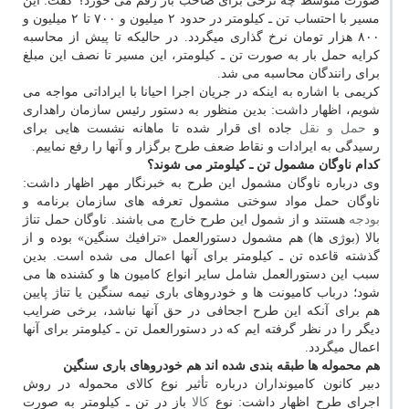
صورت متوسط چه نرخی برای صاحب بار رقم می خورد؟ گفت: این
مسیر با احتساب تن ـ كیلومتر در حدود ۲ میلیون و ۷۰۰ تا ۲ میلیون و
۸۰۰ هزار تومان نرخ گذاری میگردد. در حالیكه تا پیش از محاسبه
كرایه حمل بار به صورت تن ـ كیلومتر، این مسیر تا نصف این مبلغ
برای رانندگان محاسبه می شد.
كریمی با اشاره به اینكه در جریان اجرا احیانا با ایراداتی مواجه می
شویم، اظهار داشت: بدین منظور به دستور رئیس سازمان راهداری
و
حمل و نقل
جاده ای قرار شده تا ماهانه نشست هایی برای
رسیدگی به ایرادات و نقاط ضعف طرح برگزار و آنها را رفع نماییم.
كدام ناوگان مشمول تن ـ كیلومتر می شوند؟
وی درباره ناوگان مشمول این طرح به خبرنگار مهر اظهار داشت:
ناوگان حمل مواد سوختی مشمول تعرفه های سازمان برنامه و
بودجه
هستند و از شمول این طرح خارج می باشند. ناوگان حمل تناژ
بالا (بوژی ها) هم مشمول دستورالعمل «ترافیك سنگین» بوده و از
گذشته قاعده تن ـ كیلومتر برای آنها اعمال می شده است. بدین
سبب این دستورالعمل شامل سایر انواع كامیون ها و كشنده ها می
شود؛ درباب كامیونت ها و خودروهای باری نیمه سنگین یا تناژ پایین
هم برای آنكه این طرح اجحافی در حق آنها نباشد، برخی ضرایب
دیگر را در نظر گرفته ایم كه در دستورالعمل تن ـ كیلومتر برای آنها
اعمال میگردد.
هم محموله ها طبقه بندی شده اند هم خودروهای باری سنگین
دبیر كانون كامیونداران درباره تأثیر نوع كالای محموله در روش
اجرای طرح اظهار داشت: نوع
كالا
باز در تن ـ كیلومتر به صورت