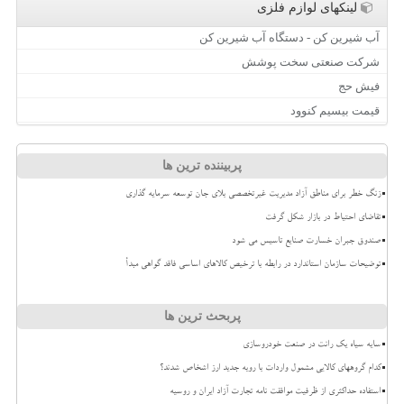
لینکهای لوازم فلزی
آب شیرین کن - دستگاه آب شیرین کن
شرکت صنعتی سخت پوشش
فیش حج
قیمت بیسیم کنوود
پربیننده ترین ها
زنگ خطر برای مناطق آزاد مدیریت غیرتخصصی بلای جان توسعه سرمایه گذاری
تقاضای احتیاط در بازار شکل گرفت
صندوق جبران خسارت صنایع تاسیس می شود
توضیحات سازمان استاندارد در رابطه با ترخیص کالاهای اساسی فاقد گواهی مبدأ
پربحث ترین ها
سایه سیاه یک رانت در صنعت خودروسازی
کدام گروههای کالایی مشمول واردات با رویه جدید ارز اشخاص شدند؟
استفاده حداکثری از ظرفیت موافقت نامه تجارت آزاد ایران و روسیه