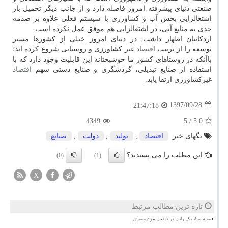
صنعتی دنیای پیشرفته امروز فاصله دارد و از جانب دیگر تحمیل بار
اشتغالزایی بخش آب و كشاورزی با سیستم فعلی علاوه بر صدمه
جدی به منابع آبی، در اشتغالزایی هم موفق عمل نكرده است.
اردكانیان اظهار داشت: در دنیای امروز خیلی از كشورها مسیر
توسعه را از تربیت
اقتصاد
غیر كشاورزی و روستایی شروع كرده اند؛
باآنكه در روستاهای كشور ما خوشبختانه این قابلیت وجود دارد كه با
استفاده از صنایع تبدیلی، گردشگری و صنایع دستی سهم
اقتصاد
غیركشاورزی ارتقا یابد.
1397/09/28
21:47:18
4349
/ 5
5.0
تگهای خبر:
اقتصاد
,
تولید
,
دولت
,
صنایع
این مطلب را می پسندید؟
(0)
(1)
X
تازه ترین مطالب مرتبط
سایه سیاه یک رانت در صنعت خودروسازی