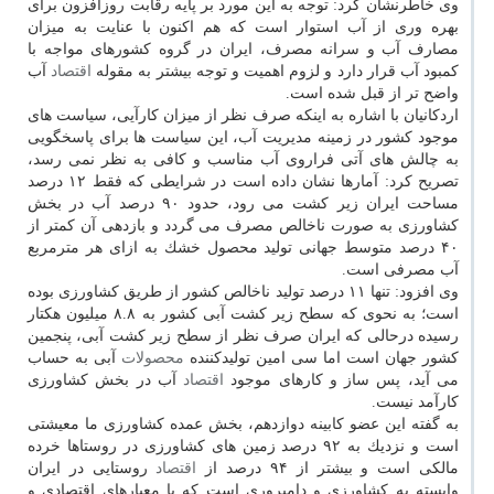
وی خاطرنشان كرد: توجه به این مورد بر پایه رقابت روزافزون برای
بهره وری از آب استوار است كه هم اكنون با عنایت به میزان
مصارف آب و سرانه مصرف، ایران در گروه كشورهای مواجه با
كمبود آب قرار دارد و لزوم اهمیت و توجه بیشتر به مقوله
اقتصاد
آب
واضح تر از قبل شده است.
اردكانیان با اشاره به اینكه صرف نظر از میزان كارآیی، سیاست های
موجود كشور در زمینه مدیریت آب، این سیاست ها برای پاسخگویی
به چالش های آتی فراروی آب مناسب و كافی به نظر نمی رسد،
تصریح كرد: آمارها نشان داده است در شرایطی كه فقط ۱۲ درصد
مساحت ایران زیر كشت می رود، حدود ۹۰ درصد آب در بخش
كشاورزی به صورت ناخالص مصرف می گردد و بازدهی آن كمتر از
۴۰ درصد متوسط جهانی تولید محصول خشك به ازای هر مترمربع
آب مصرفی است.
وی افزود: تنها ۱۱ درصد تولید ناخالص كشور از طریق كشاورزی بوده
است؛ به نحوی كه سطح زیر كشت آبی كشور به ۸.۸ میلیون هكتار
رسیده درحالی كه ایران صرف نظر از سطح زیر كشت آبی، پنجمین
كشور جهان است اما سی امین تولیدكننده
محصولات
آبی به حساب
می آید، پس ساز و كارهای موجود
اقتصاد
آب در بخش كشاورزی
كارآمد نیست.
به گفته این عضو كابینه دوازدهم، بخش عمده كشاورزی ما معیشتی
است و نزدیك به ۹۲ درصد زمین های كشاورزی در روستاها خرده
مالكی است و بیشتر از ۹۴ درصد از
اقتصاد
روستایی در ایران
وابسته به كشاورزی و دامپروری است كه با معیارهای اقتصادی و