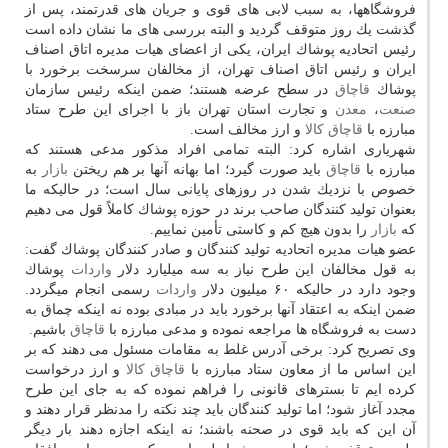
فروشگاهها، به سبب لابی های قوی و جریان های قدرتمند، پس از
گذشت یك روز متوقف گردید و البته بررسی های ما نشان داده است
رئیس اتحادیه پوشاك ایران، یكی از اعضای هیات مدیره اتاق اصناف
ایران و رئیس اتاق اصناف تهران، از مخالفان سرسخت برخورد با
پوشاك
قاچاق
در سطح عرضه هستند؛ ضمن اینكه رئیس سازمان
صنعت
،
معدن
و تجارت استان تهران باز با اجرای این طرح ستاد
مبارزه با
قاچاق
كالا
و ارز مخالف است.
شهریاری اشاره كرد: البته تمامی افراد مذكور مدعی هستند كه
مبارزه با
قاچاق
باید صورت گیرد؛ اما بهانه آنها بر هم ریختن
بازار
به
خصوص با نزدیك شدن در روزهای پایانی سال است؛ در حالیكه ما
بعنوان تولید كنندگان صاحب برند در حوزه پوشاك كاملاً قول می دهیم
كه
بازار
را بدون هیچ كم و كاستی تأمین نماییم.
عضو هیات مدیره اتحادیه تولید كنندگان و صادر كنندگان پوشاك گفت:
به قول مخالفان این طرح نیاز به سه میلیارد دلار
واردات
پوشاك
وجود دارد در حالیكه ۶۰ میلیون دلار
واردات
رسمی انجام میگردد.
ضمن اینكه به اعتقاد آنها برخورد باید در مبادی بوده نه اینكه چماق به
دست به فروشگاه ها مراجعه نموده و مدعی مبارزه با
قاچاق
باشیم.
وی تصریح كرد: برخی آدرس غلط به مقامات مسئول می دهند كه بر
این اساس ما از معاون ستاد مبارزه با
قاچاق
كالا
و ارز درخواست
كرده ایم تا بسترهای قانونی را فراهم نموده كه به جای این طرح
مجدد آغاز شود؛ اما تولید كنندگان باید چند نكته را مدنظر قرار دهند و
آن این كه باید قوی در صحنه باشند؛ نه اینكه اجازه دهند بار دیگر