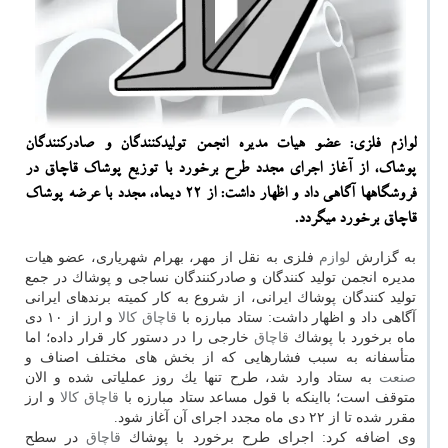
لوازم فلزی: عضو هیات مدیره انجمن تولیدكنندگان و صادركنندگان
پوشاك، از آغاز اجرای مجدد طرح برخورد با توزیع پوشاك قاچاق در
فروشگاهها آگاهی داد و اظهار داشت: از ۲۲ دیماه، مجدد با عرضه پوشاك
قاچاق برخورد میگردد.
به گزارش
لوازم
فلزی به نقل از مهر، بهرام شهریاری، عضو هیات
مدیره انجمن تولید كنندگان و صادركنندگان نساجی و پوشاك در جمع
تولید كنندگان پوشاك ایرانی، از شروع به كار كمیته برندهای ایرانی
آگاهی داد و اظهار داشت: ستاد مبارزه با
قاچاق
كالا
و ارز از ۱۰ دی
ماه برخورد با پوشاك
قاچاق
خارجی را در دستور كار قرار داده؛ اما
متأسفانه به سبب فشارهایی كه از بخش های مختلف اصناف و
صنعت
به ستاد وارد شد، طرح تنها یك روز عملیاتی شده و الان
متوقف است؛ بااینكه با قول مساعد ستاد مبارزه با
قاچاق
كالا
و ارز
مقرر شده تا از ۲۲ دی ماه مجدد اجرای آن آغاز شود.
وی اضافه كرد: اجرای طرح برخورد با پوشاك
قاچاق
در سطح