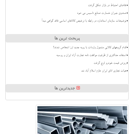
تقاضای احتیاط در بازار شکل گرفت
صندوق جبران خسارت صنایع تاسیس می شود
توضیحات سازمان استاندارد در رابطه با ترخیص کالاهای اساسی فاقد گواهی مبدأ
پربحث ترین ها
کدام گروههای کالایی مشمول واردات با رویه جدید ارز اشخاص شدند؟
استفاده حداکثری از ظرفیت موافقت نامه تجارت آزاد ایران و روسیه
ریزش قیمت خودرو اوج گرفت
هیات تجاری اتاق ایران عازم اسلام آباد شد
جدیدترین ها