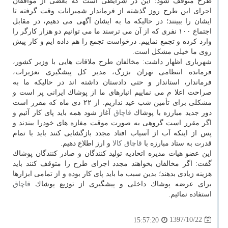
طرح متوقف شود؛ این در شرایطی است كه بعضی از موافقان
اجرای این طرح روز گذشته از فرماندار شمیرانات وقت گرفته تا
ایشان را ببینند؛ در حالیكه ما به ایشان آگهی می دهیم، در مقابل
اجتماع ۱۰۰ نفری كه از آن می ترسند ما می توانیم دو هزار كارگر را
وارد كرده و تجمع نماییم. درخواست تجمع را هم داده ایم و كار پیش
روی ما خیلی مشكل است.
شهریاری اظهار داشت: مخالفان طرح ملاقات هایی با وزیر كشور،
فرمانده انتظامی تهران بزرگ، مدیر كل پیشگیری تعزیرات،
فرماندار، استاندار و حتی دادستان داشته اند در حالیكه ما به
صراحت اعلا م می نماییم انبارهای ما از پوشاك ایرانی پر است و
مشكلی برای تأمین شب عید نداریم. از ۲۲ دی ماه كه مقرر است
دور جدید مبارزه با پوشاك
قاچاق
آغاز شود همه باید پای كار آئیم و
اگر مقرر است گروهی به صورت موقت مغازه های خودرا ببندند و
پس از اینكه آب از آسیاب افتاد مجدد بازگشایی كنند باید با تمام
قدرت به ستاد مبارزه با
قاچاق
كالا
و ارز اطلاع دهیم.
این عضو هیات مدیره اتحادیه تولید كنندگان و صادر كنندگان پوشاك
گفت: اگر مخالفان بخواهند مجدد اجرای طرح را متوقف كنند باید
هزینه زیادی بدهند؛ بدین سبب ما باید پای كار بوده و از تمامی ابزارها
برای عرضه پوشاك داخلی و پیشگیری از توزیع پوشاك
قاچاق
استفاده نمائیم.
1397/10/22
15:57:20