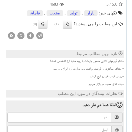
4683
/ 5
5.0
تگهای خبر:
بازار
,
تولید
,
صنعت
,
قاچاق
این مطلب را می پسندید؟
(0)
(1)
X
تازه ترین مطالب مرتبط
کدام گروههای کالایی مشمول واردات با رویه جدید ارز اشخاص شدند؟
استفاده حداکثری از ظرفیت موافقت نامه تجارت آزاد ایران و روسیه
ریزش قیمت خودرو اوج گرفت
بک اتفاق عجیب در بازار خودرو
نظرات بینندگان در مورد این مطلب
لطفا شما هم
نظر دهید