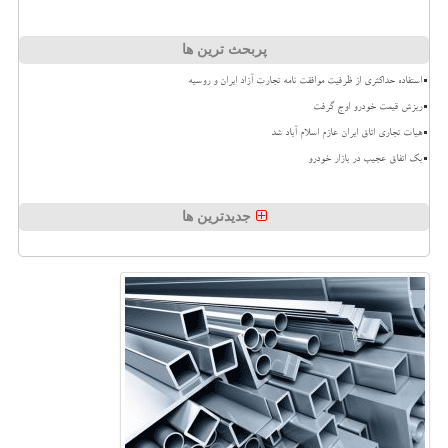
پربحث ترین ها
استفاده حداکثری از ظرفیت موافقت نامه تجارت آزاد ایران و روسیه
ریزش قیمت خودرو اوج گرفت
هیات تجاری اتاق ایران عازم اسلام آباد شد
بک اتفاق عجیب در بازار خودرو
جدیدترین ها