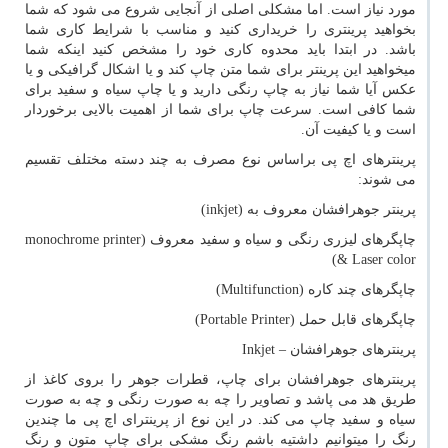
مورد نیاز است. اما مشکلی اصلی از آنجایی شروع می شود که شما
بخواهید پرینتری را خریداری کنید و مناسب با شرایط کاری شما
باشد. در ابتدا باید محدوه کاری خود را مشخص کنید اینکه شما
میخواهید این پرینتر برای شما متن چاپ کند و یا اشکال گرافیکی و یا
عکس آیا شما نیاز به چاپ رنگی دارید و یا چاپ سیاه و سفید برای
شما کافی است. سرعت چاپ برای شما از اهمیت بالایی برخوردار
است و یا کیفیت آن.
پرینترهای اچ پی براساس نوع مصرف به چند دسته مختلف تقسیم
می شوند:
پرینتر جوهرافشان معروف به (
inkjet
)
چاپگرهای لیزری رنگی و سیاه و سفید معروف (
monochrome printer
)
& Laser color
چاپگرهای چند کاره (
Multifunction
)
چاپگرهای قابل حمل (
Portable Printer
)
پرینترهای جوهرافشان –
Inkjet
پرینترهای جوهرافشان برای چاپ، قطرات جوهر را بروی کاغذ از
طریق هد می پاشد و تصاویر را چه به صورت رنگی و چه به صورت
سیاه و سفید چاپ می کند. در این نوع از پرینترای اچ پی ما چندین
رنگ را میتوانیم داشتیه باشم رنگ مشکی برای چاپ متون و رنگ