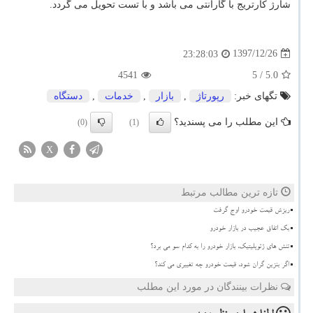
شارژ کارتریج با گارانتی می باشد و با تست تحویل می گردد.
1397/12/26
23:28:03
4541
/ 5
5.0
تگهای خبر:
رپورتاژ
,
بازار
,
خدمات
,
دستگاه
این مطلب را می پسندید؟
(0)
(1)
X
تازه ترین مطالب مرتبط
ریزش قیمت خودرو اوج گرفت
بک اتفاق عجیب در بازار خودرو
تنش های ژئوپلیتیک، بازار خودرو را به کدام سو می برد؟
اگر بنزین گران شود، قیمت خودرو چه تغییری می کند؟
نظرات بینندگان در مورد این مطلب