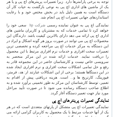
توجه به برخی پارامترها دارد. زیرا تعمیرات پرینترهای اچ پی و یا هر
یک از ماشین های اداری اچ پی به نوعی بازگشت به حیات کار آن
دستگاه است به همین دلیل باید در بخش مختص خود و با رعایت
استانداردهای جهانی تعمیرات اچ پی انجام شد.
نمایندگی اچ پی به عنوان نماینده رسمی
شرکت
hp
سعی خود را
خواهد کرد تا تمامی خدمات که به مشتریان و کاربران ماشین های
اداری اچ پی ارائه می دهد دارای بالاترین کیفیت باشد. دارندگان این
محصولات اچ پی می توانند در صورت بروز هر گونه اشکال و ایراد در
این دستگاه به مرکز خدمات اچ پی مراجعه کرده و تخصصی ترین
تعمیرات سخت افزاری و خدمات نرم افزاری مرتبط با این محصول
را دریافت نمایند. خدمات ارائه شده در این مرکز منحصر به
سرویسی خاص نیست و کارشناسان حاضر در این مجموعه قادر به
رفع و حل تمامی اشکالات سخت افزاری و نرم افزاری ایجاد شده
در این دستگاها هستند؛ برخی از این اشکالات عبارتند از: هد، فرمتر،
فیوزینگ، کارتریج ها و... است. هزینه دریافتی پیش از اقدام به
تعمیر، توسط کارشناسان این مرکز به طور تخمینی برآورد شده و به
اطلاع صاحب دستگاه رسانده می شود تا در صورت تأیید مراحل
مورد نیاز جهت تعمیر دستگاه آغاز گردد.
نمایندگی تعمیرات پرینترهای اچ پی
نمایندگی تعمیرات اچ پی متشکل از پارتهای متعددی است که در هر
یک از آنها خدمات مرتبط با یک محصول به کاربران گرامی ارائه می