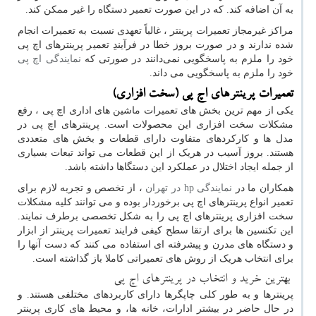
به آن اضافه کند. که در این صورت تعمیر دستگاه را غیر ممکن کند.
مراکز غیرمجاز تعمیرات پرینتر ، غالباً تعهدی نسبت به تعمیرات انجام
شده ندارند و در صورت بروز خطا در فرآیندِ تعمیر پرینترهای اچ پی
خود را ملزم به پاسخگویی نمی‌دانند در صورتی که
نمایندگی اچ پی
خود را ملزم به پاسخگویی می داند.
تعمیرات پرینترهای اچ پی (سخت افزاری)
یکی از مهم ترین بخش های تعمیرات ماشین های اداری اچ پی ، رفع
مشکلات سخت افزاری این محصولات است. پرینترهای اچ پی در
مدل ها و کارکردهای متفاوت دارای قطعات و بخش های متعددی
هستند. بروز آسیب در هریک از این قطعات می تواند تبعات بسیاری
از جمله ایجاد اختلال در عملکرد این دستگاها داشته باشد.
همکاران ما در
نمایندگی
hp
در تهران
، از تخصص و تجربه لازم برای
تعمیر انواع پرینترهای اچ پی برخوردار بوده و می توانند کلیه مشکلات
سخت افزاری پرینترهای اچ پی را به شکل تخصصی برطرف نمایند.
این تکنسین ها برای ارتقا سطح کیفی فرایند تعمیرات پرینتر از ابزار
و دستگاه های مدرن و پیشرفته ای استفاده می کنند که دست آنها را
برای انتخاب هریک از روش های تعمیراتی کاملا باز گذاشته است.
بهترین خرید و انتخاب در پرینترهای اچ پی
پرینترها و به طور کلی چاپگرها دارای کاربردهای مختلفی هستند. و
در حال حاضر در بیشتر ادارات، خانه ها، و محیط های کاری پرینتر