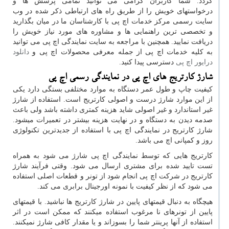
گردد. شما کاربران گرامی می توانید تمامی پرسش ها و
درخواستهای خویش را از طریق راه های ارتباطی ذکر شده در وب
سایت رسمی مرکز خدمات اچ پی با کارشناسان ما در میان بگذارید
و تخصصی ترین راهنمایی ها و مشاوره های مورد نیاز خویش را
دریافت نمایید. همچنین با مراجعه به سایت نمایندگی اچ پی می توانید
به کلیه خدمات اچ پی از جمله معرفی محصولات اچ پی و
دانلود
درایور اچ پی
دسترسی پیدا کنید.
شارژ کارتریج های اچ پی در نمایندگی رسمی اچ پی
کیفیت چاپ و طول عمر دستگاه به موارد مختلفی بستگی دارد یکی
از این موارد شارژ درست و اصولی کارتریج است. استفاده از شارژ
غیر استاندارد و غیر اصولی شاید هزینه کمتری داشته باشد ولی باعث
صدمه دیدن به دستگاه و در نهایت هزینه بیشتر در تعمیرات میشود.
شارژ کارتریج در نمایندگی اچ پی با استفاده از جدیدترین تکنولوژی
روز و کمپانی اچ می باشد.
کارتریج هایی که توسط نمایندگی اچ پی شارژ می شود به همراه
تست تایید شده برای مشتری ارسال می شود. وقتی فرآیند شارژ
کارتریج در شرکت اچ پی انجام شود از تونر و قطعات اصلی استفاده
می شود که از نظر کیفیت با نمونه اورجینال برابری می کند.
هیچگاه به دنبال قیمتهای پایین در شارژ کارتریج ها نباشید. با قیمتهای
پایین از تونرهای نا مرغوب استفاده میکنند که ممکن است در اثر
استفاده از آنها پرینتر شما را بسوزاند و یا مقدار کافی شارژ نمیکنند.