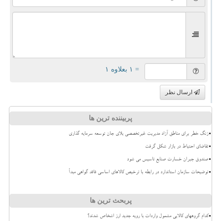
= ۱ بعلاوه ۱
ارسال نظر
پربیننده ترین ها
زنگ خطر برای مناطق آزاد مدیریت غیرتخصصی بلای جان توسعه سرمایه گذاری
تقاضای احتیاط در بازار شکل گرفت
صندوق جبران خسارت صنایع تاسیس می شود
توضیحات سازمان استاندارد در رابطه با ترخیص کالاهای اساسی فاقد گواهی مبدأ
پربحث ترین ها
کدام گروههای کالایی مشمول واردات با رویه جدید ارز اشخاص شدند؟