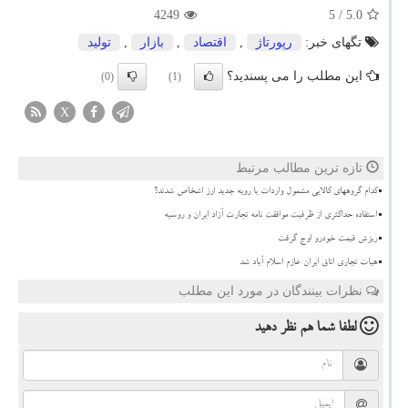
4249
/ 5
5.0
تگهای خبر:
رپورتاژ
,
اقتصاد
,
بازار
,
تولید
این مطلب را می پسندید؟
(0)
(1)
X
تازه ترین مطالب مرتبط
کدام گروههای کالایی مشمول واردات با رویه جدید ارز اشخاص شدند؟
استفاده حداکثری از ظرفیت موافقت نامه تجارت آزاد ایران و روسیه
ریزش قیمت خودرو اوج گرفت
هیات تجاری اتاق ایران عازم اسلام آباد شد
نظرات بینندگان در مورد این مطلب
لطفا شما هم
نظر دهید