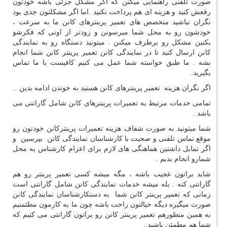
صورت تلفنی راهنمایی میکنن که اگر مشکل جزئی باشه خودتون
رفعش کنید و هزینه ای هم پرداخت نکنید .اما اگر مشکلتون جدی بود
نگران نباشید متخصص های تعمیر پرینترهای کانن ما به سرعت ،
خودشون رو به محل شما میرسونن و زودتر از اونی که فکرشو
بکنین مشکل رو برطرف میکنن . میتونید دستگاه رو به نمایندگی
کانن ارسال کنید تا در نمایندگی کانن تعمیر پرینتر کانن شما انجام
بشه . ما طبق خواسته شما عمل می کنیم کافیست با ما تماس
بگیرید.
اگر نگران هزینه تعمیر پرینترهای کانن هستید به خوندن ادامه بدین ..
تمامی خدمات مرتبط به تعمیرات پرینترهای کانن شامل گارانتی می
باشد .
شما میتونید به صورت شفاف هزینه تعمیرات پرینترکانن خودتون رو
موقع تماس تلفنی و صحبت با کارشناسان نمایندگی کانن بپرسین و
اگر تمایل داشتین هماهنگی های لازم برای اعزام کارشناس به محل
شمارو انجام بدیم .
شاید براتون عجیب باشه ، مگه میشه کسی تعمیر پرینتر رو هم
گارانتی کنه . بله میشه خدمات نمایندگی کانن شامل گارانتی است
زمانی که تعمیر پرینتر کانن شما به دستکارشناسان نمایندگی کانن
صورت میگیره دیگه خیالتون راحت باشه چون ما به کارمون مطئمنیم
به همین منظورهم تعمیر پرینتر کانن رو براتون گارانتی می کنیم که
شما هم مطمئن باشید .