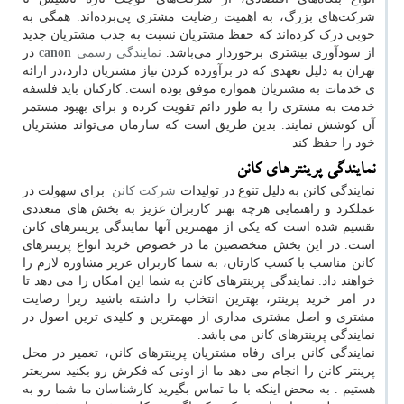
شرکت‌های بزرگ، به اهمیت رضایت مشتری پی‌برده‌اند. همگی به
خوبی درک کرده‌اند که حفظ مشتریان نسبت به جذب مشتریان جدید
از سودآوری بیشتری برخوردار می‌باشد.
نمایندگی رسمی
canon
در
تهران به دلیل تعهدی که در برآورده کردن نیاز مشتریان دارد،در ارائه
ی خدمات به مشتریان همواره موفق بوده است. کارکنان باید فلسفه
خدمت به مشتری را به طور دائم تقویت کرده و برای بهبود مستمر
آن کوشش نمایند. بدین طریق است که سازمان می‌تواند مشتریان
خود را حفظ کند
نمایندگی پرینترهای کانن
نمایندگی کانن به دلیل تنوع در تولیدات
شرکت کانن
برای سهولت در
عملکرد و راهنمایی هرچه بهتر کاربران عزیز به بخش های متعددی
تقسیم شده است که یکی از مهمترین آنها نمایندگی پرینترهای کانن
است. در این بخش متخصصین ما در خصوص خرید انواع پرینترهای
کانن مناسب با کسب کارتان، به شما کاربران عزیز مشاوره لازم را
خواهند داد. نمایندگی پرینترهای کانن به شما این امکان را می دهد تا
در امر خرید پرینتر، بهترین انتخاب را داشته باشید زیرا رضایت
مشتری و اصل مشتری مداری از مهمترین و کلیدی ترین اصول در
نمایندگی پرینترهای کانن می باشد.
نمایندگی کانن برای رفاه مشتریان پرینترهای کانن، تعمیر در محل
پرینتر کانن را انجام می دهد ما از اونی که فکرش رو بکنید سریعتر
هستیم . به محض اینکه با ما تماس بگیرید کارشناسان ما شما رو به