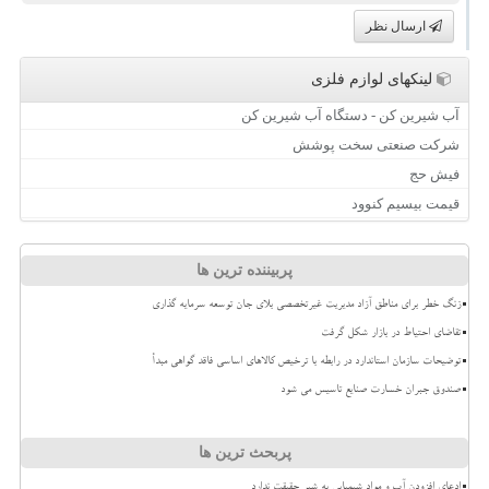
ارسال نظر
لینکهای لوازم فلزی
آب شیرین کن - دستگاه آب شیرین کن
شرکت صنعتی سخت پوشش
فیش حج
قیمت بیسیم کنوود
پربیننده ترین ها
زنگ خطر برای مناطق آزاد مدیریت غیرتخصصی بلای جان توسعه سرمایه گذاری
تقاضای احتیاط در بازار شکل گرفت
توضیحات سازمان استاندارد در رابطه با ترخیص کالاهای اساسی فاقد گواهی مبدأ
صندوق جبران خسارت صنایع تاسیس می شود
پربحث ترین ها
ادعای افزودن آب و مواد شیمیایی به شیر حقیقت ندارد