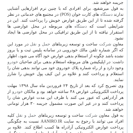
جریمه خواهند شد.
به قول میرشفیع، برای افرادی كه با چنین نرم افزارهایی آشنایی
ندارند
دستگاه
های كارت خوان (POS) در مجتمع های خدماتی در نظر
گرفته شده تا از این طریق عوارض خویش را پرداخت كنند. این در
شرایطی است كه
دستگاه
های مربوطه در محل عوارضی ها
استقرار نیافته تا از این طریق ترافیكی در محل عوارضی ها ایجاد
نشود.
معاون
شركت
ساخت و توسعه زیربناهای
حمل و نقل
در مورد این
كه اگر شماره تلفن مالك خودرویی در سامانه پلیس ثبت و یا بروز
نشده باشد چگونه از استعلام بدهی عوارض خود آگاه می شود، اظهار
داشت: در اپلیكیشن های مربوطه استعلام بدهی برای صاحبان
خودرو
وجود دارد و از راه شماره پلاك خودروی خود می توانند بدهی شان را
استعلام و پرداخت كنند و علاوه بر این كیف پول خویش را شارژ
نمایند.
وی تصریح كرد كه بعد از تاریخ ۲۴ فروردین ماه سال ۱۳۹۸ مهلت
پرداخت الكترونیكی عوارض ۴۸ ساعته خواهد بود و مالكان
خودرو
از
هر آزادراهی كه عبور می كنند با ظرف این مدت عوارض شان را
پرداخت كنند و در غیر این صورت مشمول جریمه ۳۰ هزار تومانی
خواهند شد.
به قول معاون
شركت
ساخت و توسعه زیربناهای
حمل و نقل
كلیه
افراد می توانند با رجوع به سایت AANIRO.IR نسبت به چگونگی
پرداخت عوارض الكترونیكی آزادراه ها كسب اطلاع كنند. علاوه بر