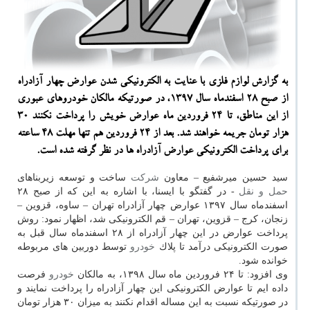
به گزارش لوازم فلزی با عنایت به الكترونیكی شدن عوارض چهار آزادراه
از صبح ۲۸ اسفندماه سال ۱۳۹۷، در صورتیكه مالكان خودروهای عبوری
از این مناطق، تا ۲۴ فروردین ماه عوارض خویش را پرداخت نكنند ۳۰
هزار تومان جریمه خواهند شد. بعد از ۲۴ فروردین هم تنها مهلت ۴۸ ساعته
برای پرداخت الكترونیكی عوارض آزادراه ها در نظر گرفته شده است.
سید حسین میرشفیع – معاون
شركت
ساخت و توسعه زیربناهای
حمل و نقل
- در گفتگو با ایسنا، با اشاره به این كه از صبح ۲۸
اسفندماه سال ۱۳۹۷ عوارض چهار آزادراه تهران – ساوه، قزوین –
زنجان، كرج – قزوین، تهران – قم الكترونیكی شد، اظهار نمود: روش
پرداخت عوارض در این چهار آزادراه از ۲۸ اسفندماه سال قبل به
صورت الكترونیكی درآمد تا پلاك
خودرو
توسط دوربین های مربوطه
خوانده شود.
وی افزود: تا ۲۴ فروردین ماه سال ۱۳۹۸، به مالكان
خودرو
فرصت
داده ایم تا عوارض الكترونیكی این چهار آزادراه را پرداخت نمایند و
در صورتیكه نسبت به این مساله اقدام نكنند به میزان ۳۰ هزار تومان