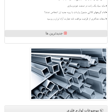
سایه سیاه یک رانت در صنعت خودروسازی
کدام گروههای کالایی مشمول واردات با رویه جدید ارز اشخاص شدند؟
استفاده حداکثری از ظرفیت موافقت نامه تجارت آزاد ایران و روسیه
جدیدترین ها
موضوعات لوازم فلزی