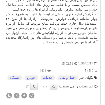
این از این پس برای پرداخت عوارض آزادراه ها نیاز به خرید تگ از
بانك مسكن نیست و با عنایت به روش های اعلامی كلیه صاحبان
خودرو
می توانند عوارض الكترونیكی آزادراه ها را پرداخت كنند.
به گزارش
لوازم
فلزی به نقل از ایسنا، با عنایت به شروع به كار
چهار سامانه دریافت عوارض الكترونیكی آزادراه ها از صبح ۲۸
اسفندماه سال جاری جهت دریافت مبالغ مربوط كه شامل آزادراه
های تهران–ساوه، قزوین–زنجان، كرج–قزوین و تهران–قم می شود
صاحبان
خودرو
می توانند از راه اپلیكیشن های تاپ، كیپاد، اوتول یار،
سایت nspay.ir و بانك پارسیان و
دستگاه
های پوز پاسارگاد محدوده
آزادراه ها عوارض خویش را پرداخت كنند.
1398/01/17
15:02:51
4414
/ 5
5.0
تگهای خبر:
حمل و نقل
,
خدمات
,
خودرو
,
دستگاه
این مطلب را می پسندید؟
(0)
(1)
X