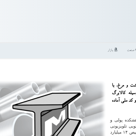
صنعت
بازار
شت و مرغ، با
یله كالابرگ
 كد ملی آماده
شكده پولی و
یی تلویزیونی
چند ماه گذشته با اشاره به سیاست مجلس در زمینه تخصیص ۱۴ میلیارد