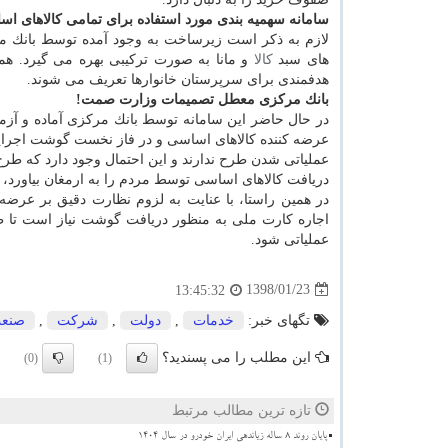
سامانه سهمیه بندی مورد استفاده برای تمامی كالاهای ا
لازم به ذكر است زیرساخت به وجود آمده توسط بانك مركز
های سبد
كالا
و مانا به صورت تركیبی بهره می گیرد. ه
هدفمندی برای سرپرستان خانوارها تعریف می شوند.
بانك مركزی معطل تصمیمات وزارت صمت!
در حال حاضر این سامانه توسط بانك مركزی آماده و آزمای
عرضه كننده كالاهای اساسی و در فاز نخست گوشت اجرایی 
عملیاتی شدن طرح ندارند و این احتمال وجود دارد كه طرح 
دریافت كالاهای اساسی توسط مردم را به ارمغان بیاورد،
در همین راستا، با عنایت به لزوم نظارت دقیق بر عرض
اجاره كارت ملی به منظور دریافت گوشت نیاز است تا ط
عملیاتی شود.
1398/01/23
13:45:32
تگهای خبر:
خدمات
,
دولت
,
شركت
,
صنع
این مطلب را می پسندید؟
(0)
(1)
تازه ترین مطالب مرتبط
پایان روند ۸ ساله زیاندهی ایران خودرو در سال ۱۴۰۴