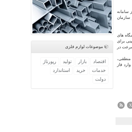
 سامانه
 سازمان
شگاه های
نی برای
موضوعات لوازم فلزی
 سرعت در
 منطقی،
اقتصاد
بازار
تولید
رپورتاژ
ارد فاز
خدمات
خرید
استاندارد
دولت
X