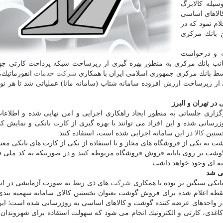
سیله كالابرگ
الاهای اساسی
لام نمود كه در
 بانك مركزی
ه و درخواست
نب بانك مركزی به منظور بهره گیری از زیرساخت شبكه پرداخت كارتی جه
ط بانك مركزی جمهوری اسلامی ایران با همكاری
شركت
خدمات
انفورماتیك،
 از زیرساخت ارزش افزوده سامانه شتاب (سامانه مانا) عملیاتی شد تا هر نو
ر تهران و البرز
اری جلساتی به منظور ایجاد راهكاری اجرایی و امن نهایی شده و اطلاعا
زرسانی شده و این افراد می توانند با بهره گیری از كارت بانكی و نمایش كد
خستین
كالا
در این سامانه اجرایی شده است، استفاده كنند.
ت به یكی از فروشگاه های مجاز و با استفاده از یكی از كارت های بانكی معت
وشت بر روی پایانه فروش فروشگاه مربوطه كنند و در صورتیكه به كد ملی ف
ه ای وجود خواهد داشت.
نی شد
نكی سنگین تر بوده با همكاری
شركت
های ذی ربط به صورت آزمایشی در اس
برز اجرا خواهد شد كه در همین راستا ۳ هزار نقطه اعلام شده برای فروش گوشت بعنوان نخستین كالای سامانه سهمیه 
در واحدهای عرضه كننده گوشت و كالاهای اساسی به روزرسانی شده است؛ این
اغذی، كارتی و الكترونیك انجام می شود كه سهولت استفاده برای شهروندان