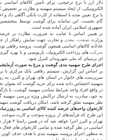
دلار ارز با نرخ ترجیحی، برای تأمین كالاهای اساسی بو
الكترونیكی، از ایجاد سیستم سهمیه و نظارت بر تخصیص ك
با نرخ تعیین شده با استفاده از كارت بانكی آگاهی داد و اع
گام نخست، این سامانه برای گوشت توسط متخصصین
جمهوری اسلامی ایران آماده شده است.
بر همین اساس با عنایت به ضرورت نظارت بر عرض
وزارت
صنعت
،
معدن
و تجارت جهت نمایش راهكار از جا
عادلانه كالاهای اساسی همچون گوشت، پروسه رفاهی توس
شركت
های پرداخت الكترونیك، بازنویسی و با بهره گیری
ای برمبنای كد ملی شهروندان كنترل شود.
اجرای طرح سهمیه بندی گوشت و مرغ به صورت آزمایشی د
بر اساس این گزارش، سیستم رفاهی بانك مركزی با برگز
سرپرست های خانوار در استان های تهران و البرز، به رو
سهمیه اختصاص داده شده برای خرید گوشت كه بعنوان ن
در واقع افراد واجد شرایط ستاندن سهمیه گوشت، با بازگش
به خود، مبادرت به ارسال تراكنش ویژه بررسی سهمیه گ
نظر سهمیه تعلق گرفته باشد، امكان دریافت گوشت سهمی
كارتخوان واحدهای عرضه كننده كالای اساسی به روزرسا
این طرح كه فرآیندهای از پروژه سوخت و كارت سوخت با
تهران و ال
اساسی در نظر گرفته شده و تمامی كارتخوان های فعال 
به منظور اجرای پروسه سهمیه بندی با هدف حذف كوپن ك
صفوف خرید را به دنبال دارد.