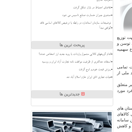
سرمایه گذاری
تقاضای احتیاط در بازار شکل گرفت
صندوق جبران خسارت صنایع تاسیس می شود
توضیحات سازمان استاندارد در رابطه با ترخیص کالاهای اساسی فاقد
گواهی مبدأ
ت توزیع
 توسن و
پربحث ترین ها
ع سهمیه
کدام گروههای کالایی مشمول واردات با رویه جدید ارز اشخاص شدند؟
استفاده حداکثری از ظرفیت موافقت نامه تجارت آزاد ایران و روسیه
ت تمامی
ریزش قیمت خودرو اوج گرفت
 ملی از
هیات تجاری اتاق ایران عازم اسلام آباد شد
بر متعلق
رد مورد
جدیدترین ها
تان های
بندی كالاهای
 سامانه
 و كاهش