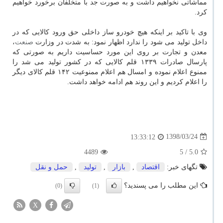
مماشاتی نخواهیم داشت و به صورت جد با متخلفان برخورد خواهیم
كرد.
وی با تاكید بر اینكه هیچ خودرو ساز داخلی حق ورود كالایی كه در
داخل تولید می شود را ندارد اظهار نمود: به شدت در وزارت
صنعت
،
معدن و تجارت بر روی این مورد حساسیت داریم به صورتی كه
پارسال صادرات ۱۳۳۹ قلم كالایی كه در كشور تولید می شد را
ممنوع اعلام نموده و امسال هم اعلام ممنوعیت ۱۴۲ قلم كالای دیگر
را اعلام كردیم و این روند هم ادامه خواهد داشت.
1398/03/24
13:33:12
4489
/ 5
5.0
تگهای خبر:
اقتصاد
,
بازار
,
تولید
,
حمل و نقل
این مطلب را می پسندید؟
(0)
(1)
X