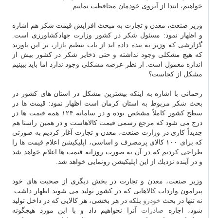
خواهیم، ابتدا از آبروی خودمان محافظت نماییم.
وزیر صنعت، معدن و تجارت به مبحث افزایش قیمت شكر هم اشاره
و اظهار نمود: مسئول شكر در كشور وزارت جهادكشاورزی است.
گزارشی كه وزیر به بنده داده اند از باب تنظیم
بازار
، بر این باورند
كه هیچ مشكلی وجود نداشته و حتی ذخایر شكر در كشور بیش از
اندازه معمول است. از نظر عرضه مشكلی وجود ندارد اما باید ببینیم
مشكل از كجاست؟
رحمانی با اشاره به اینكه بیشترین مشكل در استان های كشور در
بحث شكر مربوط به استان كرمان است اظهار نمود: قیمت ها در
سطح كشور كاملاً مشخص بوده و در سامانه ۱۲۴ همه قیمت ها در
درج می شود كه مرجع رسمی قیمت كالاهاست و در همین راستا هم
جدیداً كاری در وزارت صنعت، معدن و تجارت آغاز كردیم به صورتی
كه برای ۱۰۰ كالای پرمصرف و اساسی، اپلیكیشن اعلام قیمت ها را
طراحی كردیم كه در آن به صورت روزانه قیمت ها اعلام خواهد شد
و در آینده نزدیك از این اپلیكیشن رونمایی خواهد شد.
وزیر صنعت، معدن و تجارت در بخش دیگری از صحبت های خود
پیرامون واردات كالاهایی كه در كشور تولید می شوند اظهار داشت:
نه تنها در بحث
خودرو
بلكه در هر بخشی، هر كالایی كه در داخل تولید
شود، اجازه
صادرات
آنرا نخواهیم داد و با این مورد هیچگونه