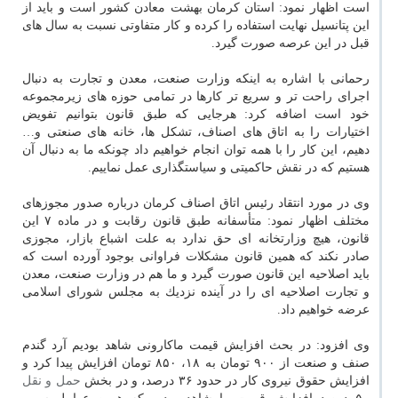
است اظهار نمود: استان كرمان بهشت معادن كشور است و باید از
این پتانسیل نهایت استفاده را كرده و كار متفاوتی نسبت به سال های
قبل در این عرصه صورت گیرد.
رحمانی با اشاره به اینكه وزارت صنعت، معدن و تجارت به دنبال
اجرای راحت تر و سریع تر كارها در تمامی حوزه های زیرمجموعه
خود است اضافه كرد: هرجایی كه طبق قانون بتوانیم تفویض
اختیارات را به اتاق های اصناف، تشكل ها، خانه های صنعتی و…
دهیم، این كار را با همه توان انجام خواهیم داد چونكه ما به دنبال آن
هستیم كه در نقش حاكمیتی و سیاستگذاری عمل نماییم.
وی در مورد انتقاد رئیس اتاق اصناف كرمان درباره صدور مجوزهای
مختلف اظهار نمود: متأسفانه طبق قانون رقابت و در ماده ۷ این
قانون، هیچ وزارتخانه ای حق ندارد به علت اشباع بازار، مجوزی
صادر نكند كه همین قانون مشكلات فراوانی بوجود آورده است كه
باید اصلاحیه این قانون صورت گیرد و ما هم در وزارت صنعت، معدن
و تجارت اصلاحیه ای را در آینده نزدیك به مجلس شورای اسلامی
عرضه خواهیم داد.
وی افزود: در بحث افزایش قیمت ماكارونی شاهد بودیم آرد گندم
صنف و صنعت از ۹۰۰ تومان به ۱۸، ۸۵۰ تومان افزایش پیدا كرد و
افزایش حقوق نیروی كار در حدود ۳۶ درصد، و در بخش
حمل و نقل