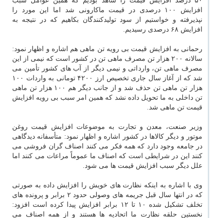
۵۰ درصد افزایش قیمت را شاهد بودیم كه همین عوامل سبب
افزایش ۱۰۰ درصدی در قیمت ماكارونی شد اما این مورد را
نپذیرفته و خواستیم از سود تولیدكنندگان بكاهیم كه در نتیجه به
افزایش ۶۸ درصدی رسیدیم.
رحمانی به افزایش قیمت بی رویه تن ماهی هم اشاره و اظهار نمود:
سالانه ۲۰۰ هزار تن مصرف ماهی تن در كشور است كه نیمی از این
مصرف ماهی تن، وارداتی و نیمی دیگر از آب های كشور تأمین می
شد كه از آغاز سال جاری تخصیص ارز ۴۲۰۰ تومانی به واردات ۱۰۰
هزار تن ماهی تن حذف شد و از جانب دیگر هم ۱۰۰ هزار تن ماهی
تن داخلی به ما تحویل داده نشد كه همین امر سبب بی رویه افزایش
قیمت تن ماهی شد.
وزیر صنعت، معدن و تجارت به موضوعات افزایش قیمت روغن
موتور و دیگر كالاها در كشور اشاره و اظهار نمود: متأسفانه دیدگاهی
در جامعه وجود دارد كه همه فكر می كنند اصناف گران فروشی می
كنند این در شرایطی است كه اصناف ما عموماً مراعات می كنند اما
علل دیگر سبب افزایش قیمت ها می شود.
وی با اشاره به اینكه نظارت های خویش را افزایش داده به صورتی
كه در انتها سال قبل جریمه های وصولی حدود ۲ برابر و پرونده های
تخلف تشكیل شده ۱۰ تا ۱۲ برابر افزایش پیدا كرده است افزود:
نخستین حلقه نظارت ما اتحادیه ها هستند و از همه اصناف می