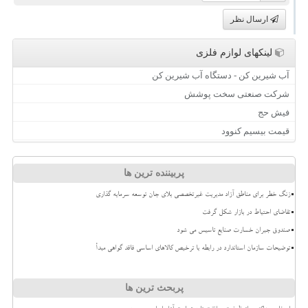
ارسال نظر
لینکهای لوازم فلزی
آب شیرین کن - دستگاه آب شیرین کن
شرکت صنعتی سخت پوشش
فیش حج
قیمت بیسیم کنوود
پربیننده ترین ها
زنگ خطر برای مناطق آزاد مدیریت غیرتخصصی بلای جان توسعه سرمایه گذاری
تقاضای احتیاط در بازار شکل گرفت
صندوق جبران خسارت صنایع تاسیس می شود
توضیحات سازمان استاندارد در رابطه با ترخیص کالاهای اساسی فاقد گواهی مبدأ
پربحث ترین ها