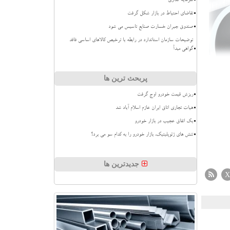
سرمایه گذاری
تقاضای احتیاط در بازار شکل گرفت
صندوق جبران خسارت صنایع تاسیس می شود
توضیحات سازمان استاندارد در رابطه با ترخیص کالاهای اساسی فاقد
گواهی مبدأ
پربحث ترین ها
ریزش قیمت خودرو اوج گرفت
هیات تجاری اتاق ایران عازم اسلام آباد شد
بک اتفاق عجیب در بازار خودرو
تنش های ژئوپلیتیک، بازار خودرو را به کدام سو می برد؟
جدیدترین ها
X