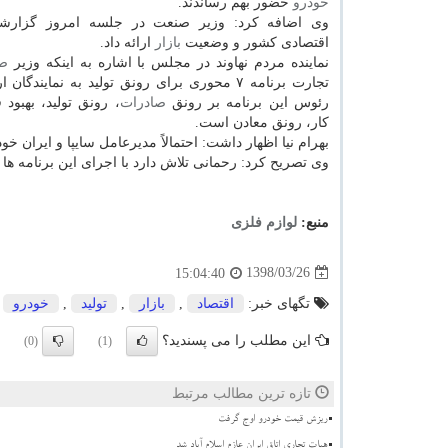
خودرو
حضور بهم رساندند.
وی اضافه كرد: وزیر صنعت در جلسه امروز گزارش
اقتصادی كشور و وضعیت
بازار
ارائه داد.
نماینده مردم نهاوند در مجلس با اشاره به اینكه وزیر
ص
تجارت برنامه ۷ محوری برای رونق تولید به نمایندگا
رئوس این برنامه بر رونق
صادرات
، رونق تولید، بهبو
كار، رونق معادن است.
بهرام نیا اظهار داشت: احتمالاً مدیرعامل سایپا و ایران خ
وی تصریح كرد: رحمانی تلاش دارد با اجرای این برنامه ها
منبع:
لوازم فلزی
1398/03/26
15:04:40
تگهای خبر:
اقتصاد
,
بازار
,
تولید
,
خودرو
این مطلب را می پسندید؟
(0)
(1)
تازه ترین مطالب مرتبط
ریزش قیمت خودرو اوج گرفت
هیات تجاری اتاق ایران عازم اسلام آباد شد