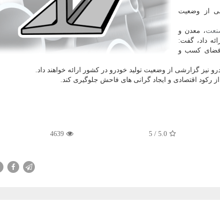
ی از وضعیت
نعت
، معدن و
ن ارائه داد، گفت:
د فضای كسب و
ودرو نیز گزارشی از وضعیت تولید خودرو در كشور ارائه خواهند داد.
 از ركود اقتصادی و ایجاد گرانی های فاحش جلوگیری كند.
4639
/ 5
5.0