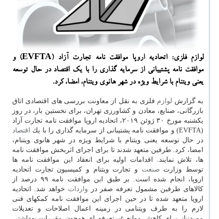
لوازم فلزی: اتحادیه اروپا موافقت نامه تجارت آزاد (EVFTA) و
موافقت نامه پشتیبانی از سرمایه گذاری را با یك اقتصاد در حال توسعه
یعنی ویتنام با شرایط ویژه در شهر هانوی ویتنام، امضا، كرد.
به گزارش
لوازم
فلزی به نقل از معاونت بررسی های اقتصادی اتاق
بازرگانی، صنایع، معادن و كشاورزی تهران، برای نخستین بار، در روز
یكشنبه مورخ ۳۰ ژوئن ۲۰۱۹، اتحادیه اروپا موافقت نامه تجارت آزاد
(EVFTA) و موافقت نامه پشتیبانی از سرمایه گذاری را با یك
اقتصاد
در حال توسعه یعنی ویتنام با شرایط ویژه در شهر هانوی ویتنام،
امضا، كرد. طرفین متعهد شدند تا برای اجرای اثربخش موافقت نامه
ها، تلاش نمایند. اقدامات اولیه برای انعقاد این موافقت نامه ها
توسط وزارت
صنعت
و تجارت ویتنام و كمیسیون تجارت اتحادیه
اروپا، انجام شده است. بر طبق این موافقت نامه ۹۹ درصد از
كالاهای طرفین مشمول تعرفه صفر در
واردات
خواهد شد. اتحادیه
اروپا متعهد شده تا در حین اجرای این موافقت نامه كمكهای فنی
لازم را به طرف ویتنامی در زمینه اعمال اصلاحات و تعدیلات
موردنیاز برای كاهش موانع غیرتعرفه ای همچون مقررات بهداشتی