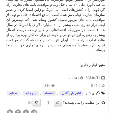
به عمل آورد. طی ۲۰ سال قبل ویتنام موافقت نامه های تجارت آزاد
گوناگونی را با كشورهای آسه آن، امریكا و ژاپن امضا كرده و عضو
سازمان تجارت جهانی نیز شده است. منافع اقتصادی قابل توجهی از
موافقت نامه های مزبور نصیب كشور ویتنام شده كه مهمترین آن
ایجاد تراز تجاری مثبت بیشتر از ۳۰ میلیارد دلار ی با امریكا در سال
۲۰۱۸ است. در صورتیكه اقتصادهای در حال توسعه درصدد اتصال
بیشتر به زنجیره ارزش جهانی و كوشش برای حداكثر بهره برداری از
منافع تجارت آزاد هستند، ایران نتوانسته در چند دهه گذشته موافقت
تجارت آزاد موثر با كشورهای همسایه و شركای تجاری خود به امضا
برساند.
منبع:
لوازم فلزی
1398/04/11
13:56:43
4344
/ 5
5.0
تگهای خبر:
اتاق بازرگانی
,
اقتصاد
,
سرمایه
,
صنایع
این مطلب را می پسندید؟
(0)
(1)
X