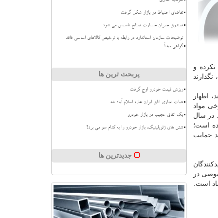
سرمایه گذاری
تقاضای احتیاط در بازار شکل گرفت
صندوق جبران خسارت صنایع تاسیس می شود
توضیحات سازمان استاندارد در رابطه با ترخیص کالاهای اساسی فاقد
گواهی مبدأ
نكرده و
پربحث ترین ها
نگذارند
ریزش قیمت خودرو اوج گرفت
د، اظهار
هیات تجاری اتاق ایران عازم اسلام آباد شد
خی مواد
 در سال
بک اتفاق عجیب در بازار خودرو
ده است؛
تنش های ژئوپلیتیک، بازار خودرو را به کدام سو می برد؟
د حمایت
جدیدترین ها
كنندگان
خودرو توسط بخش خصوصی در
اد است.