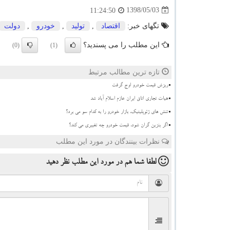
1398/05/03
11:24:50
تگهای خبر:
اقتصاد
,
تولید
,
خودرو
,
دولت
این مطلب را می پسندید؟
(0)
(1)
تازه ترین مطالب مرتبط
ریزش قیمت خودرو اوج گرفت
هیات تجاری اتاق ایران عازم اسلام آباد شد
تنش های ژئوپلیتیک، بازار خودرو را به کدام سو می برد؟
اگر بنزین گران شود، قیمت خودرو چه تغییری می کند؟
نظرات بینندگان در مورد این مطلب
لطفا شما هم
در مورد این مطلب
نظر دهید