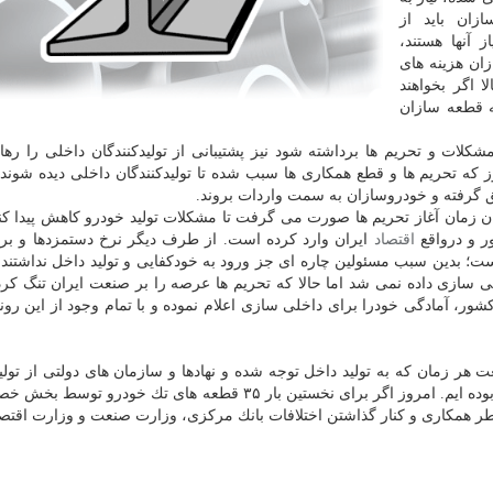
زان باید از
ز آنها هستند،
خودروسازان هزینه های
 اگر بخواهند
 قطعه سازان
كلات و تحریم ها برداشته شود نیز پشتیبانی از تولیدكنندگان داخلی را رها 
 كه تحریم ها و قطع همكاری ها سبب شده تا تولیدكنندگان داخلی دیده شوند، 
ق گرفته و خودروسازان به سمت واردات بروند.
مان زمان آغاز تحریم ها صورت می گرفت تا مشكلات تولید خودرو كاهش پیدا كن
 و درواقع
اقتصاد
ایران وارد كرده است. از طرف دیگر نرخ دستمزدها و بر
ت؛ بدین سبب مسئولین چاره ای جز ورود به خودكفایی و تولید داخل نداشتند.
ی سازی داده نمی شد اما حالا كه تحریم ها عرصه را بر صنعت ایران تنگ كر
ور، آمادگی خودرا برای داخلی سازی اعلام نموده و با تمام وجود از این رون
هر زمان كه به تولید داخل توجه شده و نهادها و سازمان های دولتی از تولید
حمایت كرده اند، شاهد شكوفایی و انجام كارهای ناممكن بوده ایم. امروز اگر برای نخستین بار ۳۵ قطعه های تك 
طر همكاری و كنار گذاشتن اختلافات بانك مركزی، وزارت صنعت و وزارت اقتص