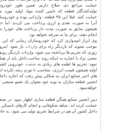
حمایت مراجع ذی صلاح داریم. همین طور خودروسا
تولیدكنندگان قطعه كه تامین كننده مواد اولیه مورد نیا
حمایت كنند. قبلا این ۳۵ قطعه، وارداتی بوده و 
آنرا به صورت نقدی و ارزی پرداخت می كردند؛ اما حالا
همچون سابق به صورت مدت دار پرداخت های خودرا به
انجام دهند، برای ما به صرفه نخواهد بود.
وی ابراز امیدواری كرد كه خودروسازان زمانی كه این مش
موجب نشوند كه باردیگر راه برای
واردات
باز شود. امروز
روزی كه تحریم ها برداشته می شود، واردات باردیگر رون
محبی نژاد با اشاره به اینكه روند ساخت داخل باید از ه
نمود: تحریم ها لطمه های زیادی به
صنعت
خودرویی كشور
اولیه همچون قیمت انرژی، متناسب با تورم رشد نكرده اس
های اخیر صنایع ایران به شكلی پیش رفت كه اجازه داخل
انجمن قطعه سازان به نوبه خود بعنوان یك عضو صنعتی كش
خواهدنمود.
دبیر انجمن صنایع همگن قطعه سازی اظهار نمود: در صنعت 
داخل كشور آن هم در شرایط تحریم تولید می شود، به خا