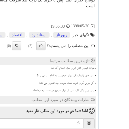
دوباره جبران کنید. پس با خرید یک درب ضد سرقت مناسب ن
است.
1398/05/20
19:36:30
تگهای خبر:
رپورتاژ
,
استاندارد
,
اقتصاد
,
سا
این مطلب را می پسندید؟
(0)
(2)
تازه ترین مطالب مرتبط
هیات تجاری اتاق ایران عازم اسلام آباد شد
تنش های ژئوپلیتیک، بازار خودرو را به کدام سو می برد؟
اگر بنزین گران شود، قیمت خودرو چه تغییری می کند؟
پیش بینی یک کارشناس از بازار خودرو در هفته دوم مردادماه
نظرات بینندگان در مورد این مطلب
لطفا شما هم
در مورد این مطلب
نظر دهید