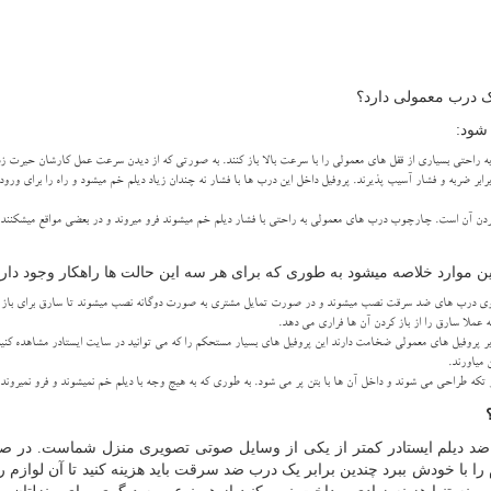
ک درب معمولی دارد؟
شود:
 به راحتی بسیاری از قفل های معمولی را با سرعت بالا باز کنند. به صورتی که از دیدن سرعت عمل کارشان حیرت ز
 ضربه و فشار آسیب پذیرند. پروفیل داخل این درب ها با فشار نه چندان زیاد دیلم خم میشود و راه را برای ورود
 آن است. چارچوب درب های معمولی به راحتی با فشار دیلم خم میشوند فرو میروند و در بعضی مواقع میشکنند.
وارد خلاصه میشود به طوری که برای هر سه این حالت ها راهکار وجود دارد
وی درب های ضد سرقت نصب میشوند و در صورت تمایل مشتری به صورت دوگانه نصب میشوند تا سارق برای باز ک
 عملا سارق را از باز کردن آن ها فراری می دهد.
پروفیل های معمولی ضخامت دارند این پروفیل های بسیار مستحکم را که می توانید در سایت ایستادر مشاهده کنید
 میاورند.
ه طراحی می شوند و داخل آن ها با بتن پر می شود. به طوری که به هیچ وجه با دیلم خم نمیشوند و فرو نمیروند.
د دیلم ایستادر کمتر از یکی از وسایل صوتی تصویری منزل شماست. در ص
 با خودش ببرد چندین برابر یک درب ضد سرقت باید هزینه کنید تا آن لوازم رو 