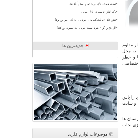
هیات تجاری اتاق ایران عازم اسلام آباد شد
بک اتفاق عجیب در بازار خودرو
تنش های ژئوپلیتیک، بازار خودرو را به کدام سو می برد؟
اگر بنزین گران شود، قیمت خودرو چه تغییری می کند؟
ار مقاوم
جدیدترین ها
 به محل
ا و خطر
اختصاصی
 را پاس
ا و سایت
ستان ها
زی نجات
موضوعات لوازم فلزی