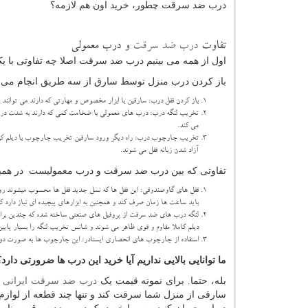
درب ضد سرقت چطور، خرید اون هم لازمه؟
تفاوت
درب ضد سرقت
و درب معمولی
اول از همه می بینیم درب ضد سرقت اصلا چه تفاوتی با ی
باز کردن درب منزل توسط سارق از سه طریق انجام می 
باز کردن قفل درب: سارقین با ابزار مخصوص و مهارتی که دارند می توانند
تخریب لنگه درب: درب های معمولی با ضخامت کمی که دارند به شدت دربرابر
می کند.
تخریب چارچوب درب: راه دیگر ورود سارقین تخریب چارچوب با دیلم کردن
آزاد شدن زبانه قفل می شوند.
تفاوتی که بین درب ضد سرقت و درب معمولیست در همین م
قفل های گاوصندوقی: این قفل ها که نسل جدید قفل ها محسوب میشوند ر
باید ساعت ها زمان صرف کند و همچنین به ابزارهای پیچیده ای نیاز دارد که
لنگه درب های ضد سرقت از پروفیل های صنعتی ساخته شده که چندین برابر 
دیلم کاملا مقاوم و قوی ظاهر می شوند و شانس تخریب لنگه را بسیار پایین
استفاده از چارچوب های انحصاری ایستادر: این چارچوب ها به صورت دو تک
ما توانایی بالایی نداریم آیا خرید این درب ها ضرورتی دارد؟
بله، حتما. برای نمونه قیمت یک
درب ضد سرقت ایرانی
ض
سارقی از منزل شما سرقت کند و تنها چند قطعه از لوازم را