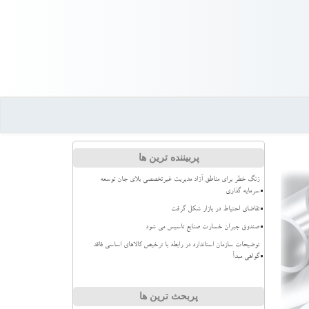
پربیننده ترین ها
زنگ خطر برای مناطق آزاد مدیریت غیرتخصصی بلای جان توسعه
سرمایه گذاری
تقاضای احتیاط در بازار شکل گرفت
صندوق جبران خسارت صنایع تاسیس می شود
توضیحات سازمان استاندارد در رابطه با ترخیص کالاهای اساسی فاقد
گواهی مبدأ
پربحث ترین ها