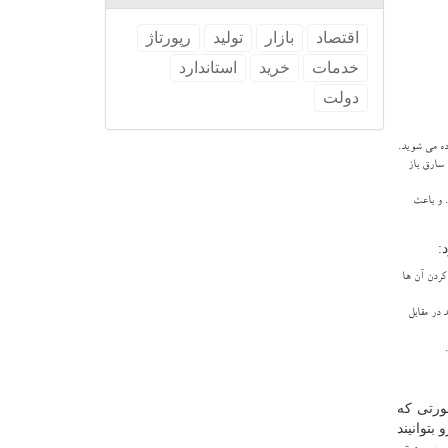
اقتصاد
بازار
تولید
رپورتاژ
خدمات
خرید
استاندارد
دولت
ده می شوید.
 سارق باز
 و باعث
:
ردن آن ها
 در مقابل
ورتی که
بتوانیند