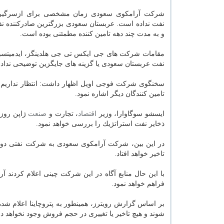
شركت آرامكوی سعودی زمان مشخصی برای ازسرگیری
نفت نداده است. عربستان سعودی بزرگترین صادركننده 
و به مدت چند دهه تامین كننده مطمئنی بوده است.
مقامات شركت های جی ایكس تی جی هلدینگز، ایدمیتسو و 
نفت عربستان سعودی یا گزینه های جایگزین توضیحی ندادن
سخنگوی شركت فوجی اویل اظهار داشت: انتظار نداریم ر
تامین كنندگان دیگر اشاره نمود.
ایسشو سوگاوارا، وزیر
اقتصاد
، تجارت و
صنعت
ژاپن روز 
ذخایر نفت استراتژیك را بررسی خواهد نمود.
تاخیر خواهد افتاد.
با این حال منابع آگاه در این شركت چینی اعلام كردند آ
فراهم خواهد نمود.
بر اساس گزارش رویترز، همینطور به پتروچاینا اعلام ش
شوند و هیچ تاخیر یا تغییری در حجم فروش وجود نخواهد 