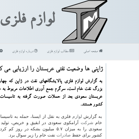
لوازم فلزی
صفحه اصلی
مطالب لوازم فلزی
درباره لوازم فلزی
ژاپنی ها وضعیت نفتی عربستان را ارزیابی می كن
به گزارش لوازم فلزی پالایشگاههای نفت در ژاپن كه چهارم
بزرگ نفت خام است، سرگرم جمع آوری اطلاعات مربوط به 
عربستان سعودی بعد از حملات صورت گرفته به تاسیسات ن
كشور هستند.
به گزارش
لوازم
فلزی به نقل از ایسنا، حمله به تاسیس
خام
شركت
آرامكوی سعودی در ابقیق و خریص، تولید 
سعودی را به میزان ۵.۷ میلیون بشكه در روز ك
كشور برای حفظ
صادرات
نفت خام را زیر سوال برد.