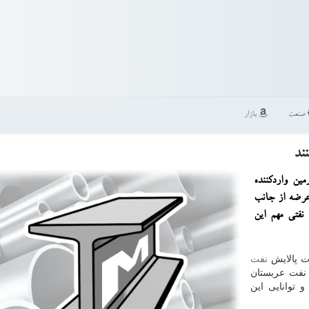
صنعت
بازار
ند
ین واردكننده
عرضه از جانب
فتی مهم این
ات پالایش
نفت
نفت عربستان
م كرد و توانایی این