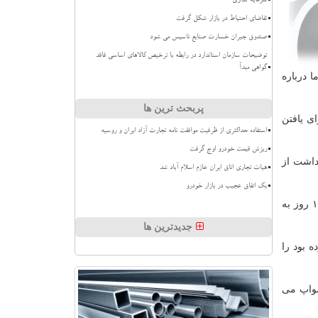
سرمایه گذاری
تقاضای احتیاط در بازار شکل گرفت
صندوق جبران خسارت صنایع تاسیس می شود
توضیحات سازمان استاندارد در رابطه با ترخیص کالاهای اساسی فاقد
گواهی مبدأ
 درباره
پربحث ترین ها
ی یافتن
استفاده حداکثری از ظرفیت موافقت نامه تجارت آزاد ایران و روسیه
ریزش قیمت خودرو اوج گرفت
داشت از
هیات تجاری اتاق ایران عازم اسلام آباد شد
بک اتفاق عجیب در بازار خودرو
در این بین، شركت آرامكوی سعودی به شركت نفتی دولتی پتروچاینا اطلاع داد برنامه بارگیری نفت سبك برای اكتبر به مدت حدود ۱۰ روز به
جدیدترین ها
ه بود را
سواپ می