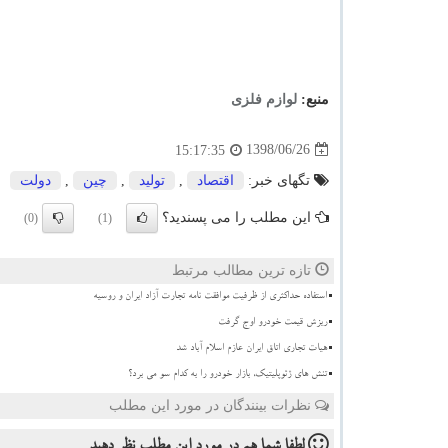
منبع:
لوازم فلزی
1398/06/26
15:17:35
تگهای خبر:
اقتصاد
,
تولید
,
چین
,
دولت
این مطلب را می پسندید؟
(0)
(1)
تازه ترین مطالب مرتبط
استفاده حداکثری از ظرفیت موافقت نامه تجارت آزاد ایران و روسیه
ریزش قیمت خودرو اوج گرفت
هیات تجاری اتاق ایران عازم اسلام آباد شد
تنش های ژئوپلیتیک، بازار خودرو را به کدام سو می برد؟
نظرات بینندگان در مورد این مطلب
لطفا شما هم
در مورد این مطلب
نظر دهید