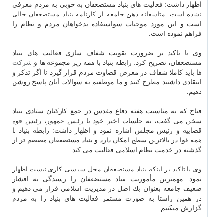
اظهار داشت: فعالیت های بنیاد مستضعفان به خوبی به مردم معرفی
نشده است. متاسفانه ذهن جامعه از كارنامه بنیاد مستضعفان خالی
است و این مورد موجبات سواستفاده بدخواهان مردم و نظام را
فراهم نموده است.
وی با تاكید بر ضرورت تقویت شفاف سازی فعالیت های بنیاد
مستضعفان، تصریح كرد: رابطه بنیاد با همه زیر مجموعه ها و
شركت
ها باید كاملا شفاف در معرض قضاوت مردم قرار گیرد تا اگر تذكر و
انتقادی داشتند مطرح كنند و ما موظفیم به سوالات آنان پاسخ روشن
دهیم.
فتاح كه به مناسبت هفته دفاع مقدس در جمع كاركنان ستادی بنیاد
سخن می گفت، به جلسات اخیر خود با رئیس جمهور، رئیس قوه
قضاییه و رئیس مجلس اشاره نمود و اظهار داشت: رابطه بنیاد با
همه قوا در بالاترین سطح امكان دارد و بنیاد مستضعفان مصصم تر از
گذشته در خدمت نظام اسلامی فعالیت می كند.
وی با تاكید بر اینكه بنیاد مستضعفان محل سیاسی كاری نیست اظهار
نمود: مهمترین مأموریت بنیاد مستضعفان را رسیدگی به اقشار
ضعیف جامعه بعنوان یك اصل در مدیریت اسلامی قرار می دهیم و
در همین راستا به صورت مستمر فعالیت های بنیاد را به مردم
گزارش می‎كنیم.