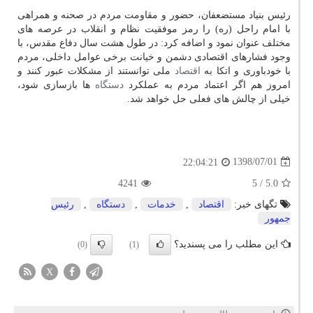
رئیس بنیاد مستضعفان، حضور و مقاومت مردم در صحنه و همراهی
با امام راحل (ره) را رمز موفقیت نظام و انقلاب در عرصه های
مختلف عنوان نمود و اضافه كرد: در طول هشت سال دفاع مقدس، با
وجود فشارهای اقتصادی دشمن و خیانت برخی عوامل داخلی، مردم
با خودباوری و اتكا به
اقتصاد
ملی توانستند از مشكلات عبور كنند و
امروز هم اگر اعتماد مردم به عملكرد
دستگاه
ها بازسازی شود،
خیلی از چالش های فعلی حل خواهد شد.
1398/07/01
22:04:21
4241
/ 5
5.0
تگهای خبر:
اقتصاد
,
خدمات
,
دستگاه
,
رئیس
جمهور
این مطلب را می پسندید؟
(0)
(1)
X