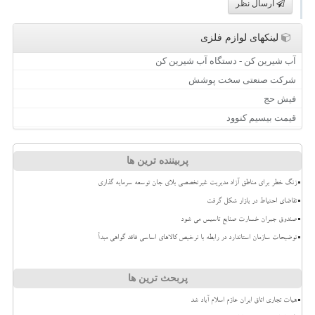
ارسال نظر
لینکهای لوازم فلزی
آب شیرین کن - دستگاه آب شیرین کن
شرکت صنعتی سخت پوشش
فیش حج
قیمت بیسیم کنوود
پربیننده ترین ها
زنگ خطر برای مناطق آزاد مدیریت غیرتخصصی بلای جان توسعه سرمایه گذاری
تقاضای احتیاط در بازار شکل گرفت
صندوق جبران خسارت صنایع تاسیس می شود
توضیحات سازمان استاندارد در رابطه با ترخیص کالاهای اساسی فاقد گواهی مبدأ
پربحث ترین ها
هیات تجاری اتاق ایران عازم اسلام آباد شد