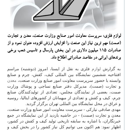
لوازم فلزی: سرپرست معاونت امور صنایع وزارت صنعت، معدن و تجارت
(صمت) مهم ترین نیاز این صنعت را افزایش ارزش افزوده عنوان نمود و از
صادرات ۱۱۵ میلیون دلاری در این بخش پارسال و تاسیس شعب برخی
برندهای ایرانی در مقاصد صادراتی اطلاع داد.
به گزارش
لوازم
فلزی به نقل از ایسنا، امروز (دوشنبه) مراسم
افتتاحیه ششمین نمایشگاه بین المللی كیف، كفش، چرم و صنایع
وابسته با حضور سرپرست معاونت امور صنایع وزارت صنعت،
معدن
و تجارت (صمت)، مدیركل دفتر صنایع نساجی و پوشاك وزارت
صمت، بعضی از نمایندگان مجلس، تعدادی از تولیدكنندگان صنایع
چرم، كیف و كفش و تعدادی از میهمانان از كشورهای ایتالیا، روسیه
و عراق در محل نمایشگاه بین المللی تهران برگزار گردید.
مهدی صادقی نیاركی - سرپرست معاونت امور صنایع وزارت صنعت،
معدن و تجارت (صمت) - در حاشیه بازدید از این نمایشگاه در جمع
خبرنگاران، با اشاره به سابقه تاریخی تولید كیف و كفش در كشور،
اظهار نمود: هم اكنون می توانیم كل نیاز كشور را در بخش كیف و