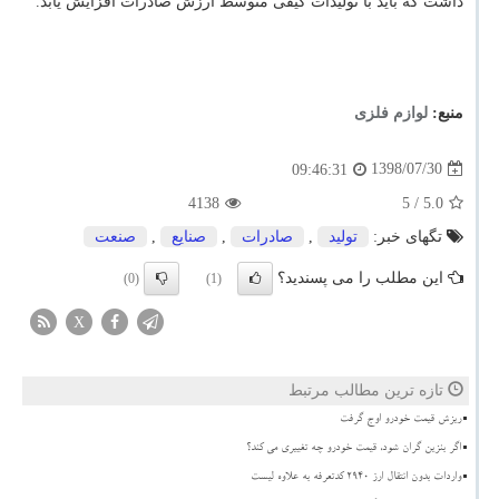
داشت كه باید با تولیدات كیفی متوسط ارزش صادرات افزایش یابد.
منبع:
لوازم فلزی
1398/07/30
09:46:31
4138
/ 5
5.0
تگهای خبر:
تولید
,
صادرات
,
صنایع
,
صنعت
این مطلب را می پسندید؟
(0)
(1)
X
تازه ترین مطالب مرتبط
ریزش قیمت خودرو اوج گرفت
اگر بنزین گران شود، قیمت خودرو چه تغییری می کند؟
واردات بدون انتقال ارز ۲۹۴۰ کدتعرفه به علاوه لیست