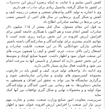
كفش تامین نماییم و با عنایت به اینكه زنجیره ارزش این
محصولات
در كشور ما شكل گرفته، پتانسیل زیادی برای
صادرات
هم داریم.
وی با اشاره به تولید كافی واحدهای صنعتی و صنفی در زمینه كیف و
كفش و شكل گیری برندهایی در سال های اخیر، از تاسیس شعب
برخی برندها در مقاصد صادراتی اطلاع داد.
به قول این مقام مسئول، سال قبل بیشتر از ۱۱۵ میلیون دلار
صادرات كفش انجام شده و هم اكنون با همكاری جامعه كفش برای
افزایش ارزش افزوده در این بخش برنامه ریزی شده است تا
بتوانیم عایدی بیشتری برای تولیدكنندگان و صادركنندگان داشته باشیم.
صادقی نیاركی خوداتكایی بالا در این صنعت، قابلیت صادرات و
اشتغال زایی بالای
صنعت
چرم، كفش و كیف را همچون مزیت های
این صنعت عنوان نمود و اظهار داشت: عموما صنایع كوچك و متوسط
در این بخش حضور دارند كه استقرار و تاسیس آنها به سرعت انجام
می شود و قابلیت فعال سازی بسیار بالایی دارند.
وی ادامه داد: واحدهای تولید چرم، كیف و كفش باید در چارچوب
مجموعه كنسرسیوم های تولیدی و صادراتی سازماندهی شوند و
برگزاری نمایشگاه ها می تواند به تحقق این اهداف و همینطور به
نمایش دستاوردها، به هم رسانی بین تامین كنندگان و تولیدكنندگان
مواد اولیه و و محصولات نهایی و شكل گیری توافقات بین آنها كمك
نماید.
سرپرست معاونت امور صنایع وزارت صنعت، معدن و تجارت مهم
ترین نیاز این صنعت را افزایش ارزش افزوده عنوان نمود و اظهار