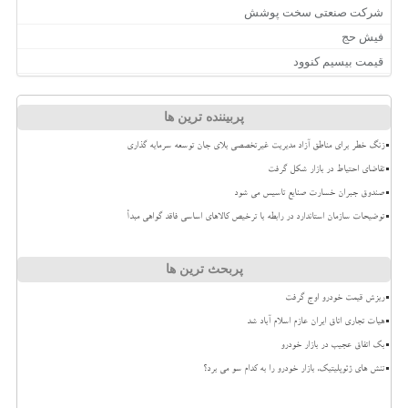
شرکت صنعتی سخت پوشش
فیش حج
قیمت بیسیم کنوود
پربیننده ترین ها
زنگ خطر برای مناطق آزاد مدیریت غیرتخصصی بلای جان توسعه سرمایه گذاری
تقاضای احتیاط در بازار شکل گرفت
صندوق جبران خسارت صنایع تاسیس می شود
توضیحات سازمان استاندارد در رابطه با ترخیص کالاهای اساسی فاقد گواهی مبدأ
پربحث ترین ها
ریزش قیمت خودرو اوج گرفت
هیات تجاری اتاق ایران عازم اسلام آباد شد
بک اتفاق عجیب در بازار خودرو
تنش های ژئوپلیتیک، بازار خودرو را به کدام سو می برد؟