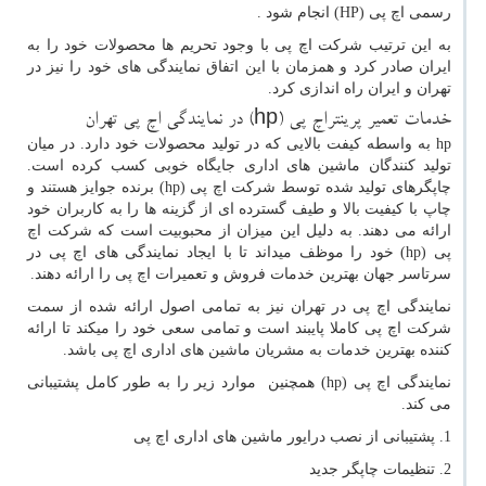
رسمی اچ پی (
HP
) انجام شود .
به این ترتیب شرکت اچ پی با وجود تحریم ها محصولات خود را به
ایران صادر کرد و همزمان با این اتفاق نمایندگی های خود را نیز در
تهران و ایران راه اندازی کرد.
خدمات تعمیر پرینتراچ پی
hp)
) در نمایندگی اچ پی تهران
hp
به واسطه کیفت بالایی که در تولید محصولات خود دارد. در میان
تولید کنندگان ماشین های اداری جایگاه خوبی کسب کرده است.
چاپگرهای تولید شده توسط شرکت اچ پی
hp)
) برنده جوایز هستند و
چاپ با کیفیت بالا و طیف گسترده ای از گزینه ها را به کاربران خود
ارائه می دهند. به دلیل این میزان از محبوبیت است که شرکت اچ
پی
hp)
) خود را موظف میداند تا با ایجاد نمایندگی های اچ پی در
سرتاسر جهان بهترین خدمات فروش و تعمیرات اچ پی را ارائه دهند.
نمایندگی اچ پی در تهران نیز به تمامی اصول ارائه شده از سمت
شرکت اچ پی کاملا پایبند است و تمامی سعی خود را میکند تا ارائه
کننده بهترین خدمات به مشریان ماشین های اداری اچ پی باشد.
نمایندگی اچ پی
hp)
) همچنین موارد زیر را به طور کامل پشتیبانی
می کند.
1. پشتیبانی از نصب درایور ماشین های اداری اچ پی
2. تنظیمات چاپگر جدید