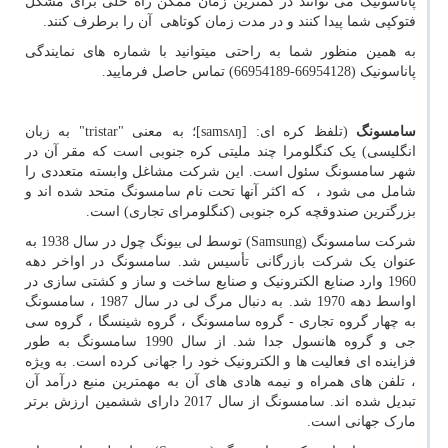
پاناسونیک می توانند در کمترین زمان ممکن راه حلی برای مشکل
فتوکپی شما پیدا کنند و در مدت زمان کوتاهی آن را برطرف کنند.
به همین منظور شما به راحتی میتوانید با شماره های نمایندگی
پاناسونیک (66954128-66954189) تماس حاصل فرمایید.
سامسونگ
(تلفظ کره ای: [
samsʌŋ
]؛ به معنی "
tristar
" به زبان
انگلیسی) یک کنگلومرا چند ملیتی کره جنوبی است که مقر آن در
شهر سامسونگ سئول است. این شرکت مشاغل وابسته متعددی را
شامل می شود ، که اکثر آنها تحت نام سامسونگ متحد شده اند و
بزرگترین صندوقچه کره جنوبی (کنگلومرای تجاری) است.
شرکت سامسونگ (
Samsung
) توسط لی بیونگ چول در سال 1938 به
عنوان یک شرکت بازرگانی تأسیس شد. سامسونگ در اواخر دهه
1960 وارد صنایع الکترونیک و صنایع ساخت و ساز و کشتی سازی در
اواسط دهه 1970 شد. به دنبال مرگ لی در سال 1987 ، سامسونگ
به چهار گروه تجاری - گروه سامسونگ ، گروه شینسگا ، گروه سی
جی و گروه هانسول جدا شد. از سال 1990 سامسونگ به طور
فزاینده ای فعالیت ها و الکترونیک خود را جهانی کرده است. به ویژه
، تلفن های همراه و نیمه هادی های آن به مهمترین منبع درآمد آن
تبدیل شده اند. سامسونگ از سال 2017 دارای ششمین ارزش برتر
مارک جهانی است.