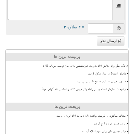
= ۴ بعلاوه ۳
ارسال نظر
پربیننده ترین ها
زنگ خطر برای مناطق آزاد مدیریت غیرتخصصی بلای جان توسعه سرمایه گذاری
تقاضای احتیاط در بازار شکل گرفت
صندوق جبران خسارت صنایع تاسیس می شود
توضیحات سازمان استاندارد در رابطه با ترخیص کالاهای اساسی فاقد گواهی مبدأ
پربحث ترین ها
استفاده حداکثری از ظرفیت موافقت نامه تجارت آزاد ایران و روسیه
ریزش قیمت خودرو اوج گرفت
هیات تجاری اتاق ایران عازم اسلام آباد شد