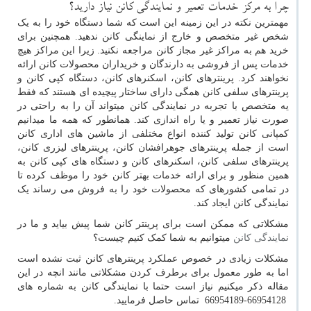
چرا به مرکز خدمات تعمیر و نمایندگی کانن نیاز دارید؟
مهمترین نکته در این زمینه این است که شما دستگاه خود را به یک
شخص غیر متخصص و خارج از نماینگی کانن ندهید. همچنین برای
خرید هم به مراکز غیر مجاز کانن مراجعه نکنید. زیرا این مراکز هیچ
خدمات پس از فروشی به دارندگان و خریداران محصولات کانن ارائه
نخواهند کرد. پرینترهای کانن، اسکنرهای کانن، دستگاه کپی کانن و
پرینترهای سلفی کانن همگی دارای ساختار پیچیده ای هستند که فقط
یه متخصص با تجربه در نمایندگی کانن میتواند آن را به راحتی در
صورت نیاز تعمیر و یا راه اندازی کند. همانطور که همه ما میدانیم
کمپانی کانن تولید کننده انواع مختلفی از ماشین های اداری کانن
است از جمله پرینترهای جوهرافشان کانن، پرینترهای لیزری کانن،
پرینترهای سلفی کانن، اسکنرهای کانن و دستگاه های کپی کانن به
همین منظور و برای ارائه خدمات بهتر کانن خود را موظف کرده تا
در تمامی کشورهای که محصولات خود را به فروش می رساند یک
نمایندگی کانن ایجاد کند.
مشکلاتی که ممکن است برای پرینتر کانن شما پیش بیاید و ما در
نمایندگی کانن
میتوانیم به شما کمک کنیم چیست؟
مشکلات زیادی در خصوص عملکرد پرینترهای کانن ثبت نشده است
اما به طور معمول برای برطرف کردن مشکلاتی مانند انچه در این
مقاله ذکر میکنیم نیاز است حتما با نمایندگی کانن به شماره های
66954128-66954189 تماس حاصل فرمایید.