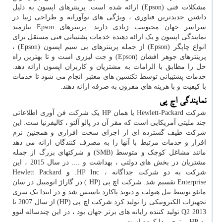
مشکلات فنی (
Epson
) ارائه شده است. پرینترهای اپسون به دلیل
داشتن جدیدترین فناوری ، ویژگی های نوآورانه و طراحی زیبا در
سراسر جهان محبوبیت زیادی دارند. پرینترهای
Epson
نیازمند
نمایندگی اپسون و یک ارائه دهنده خدمات پشتیبانی فنی مستقل برای
انواع چاپگر (
Epson
) از جمله پرینترهای بی سیم اپسون (
Epson
) ،
پرینترهای جوهر افشان (
Epson
) و جت لیزری است و تا بهترین راه
حل را مطابق با الزامات به مشتریان و کاربران اپسون ارائه دهد.
خدمات پشتیبانی توسط تکنسین های معتبر انجام می شود تا خدمات
با کیفیت و با هزینه های مقرون به صرفه ارائه دهند.
نمایندگی اچ پی
شرکت
Hewlett-Packard
یا همان
HP
یک شرکت فن آوری اطلاعاتی
چند ملیتی آمریکایی است که مقر آن در پالو آلتو ، کالیفرنیا ست. این
شرکت طیف گسترده ای از اجزای سخت افزاری و همچنین نرم
افزار و خدمات مرتبط با آنها را به مصرف کنندگان ارائه می دهد
مانند مشاغل کوچک و متوسط (
SMB
) و شرکتهای بزرگ از جمله
مشتریان در بخش های دولتی ، بهداشت و .... در سال 2015 ، این
شرکت به دو شرکت جداگانه ،
HP Inc
. و
Hewlett Packard
Enterprise
تقسیم شد. شرکت اچ پی (
HP
) در گاراژ اتومبیل در سان
ماتئو توسط بیل هیولت و دیوید پاکارد تاسیس شد و در ابتدا یک سری
تجهیزات الکترونیکی را تولید کرد.شرکت اچ پی
(HP)
از سال 2007 تا
Q2 2013
تولید کننده رایانه های برتر جهان بود ، در این چندساله لنوو
به
HP
برتری پیدا کرده است.