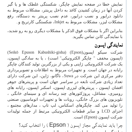
نمایش خطا در صفحه نمایش چاپگر، شکستگی غلطک ها و یا گیر
کردن آنها در زمان کشیدن کاغذ به داخل پرینتر، مشکلات مربوط به
دانلود درایور و نصب درایور، عدم نصب پرینتر به دستگاه، رفع
مشکلات لیزر، مشکلات مربوط به
Inkjet
، شکستگی کارتریج و..
بنابراین اگر با مشکلات فوق الذکر یا مشکلات دیگری رو به رو شدید،
با نمایندگی کانن تماس بگیرید.
نمایندگی اپسون
شرکت سیکو اپسون(
Epson
) (Seikō Epuson Kabushiki-gisha)
(اپسون مخفف " چاپگر الکترونیکی" است) ، یا به سادگی اپسون،
یک شرکت الکترونیکی ژاپنی و یکی از بزرگترین تولید کنندگان چاپگر
رایانه در جهان است. و تجهیزات مربوط به اطلاعات و تصویربرداری
دفتر مرکزی این شرکت در
Suwa
، ناگانو، ژاپن، این شرکت دارای
تعداد زیادی شرکت تابعه در سراسر جهان است و پرینترهای جوهر
افشان اپسون ، پرینترهای لیزری اپسون، اسکنر اپسون، رایانه های
رومیزی، مشاغل، پروژکتورهای چند رسانه ای و سینمای خانگی ،
تلویزیون های بزرگ خانگی، روبات ها و تجهیزات اتوماسیون صنعتی
را تولید می کند. چاپگرهای اسکناس، لپ تاپ ، مدارهای مجتمع ،
اجزای
LCD
و سایر قطعات الکترونیکی مرتبط از جمله تولیدات
شرکت اپسون (
Epson
) است.
چرا باید نمایندگی مجاز اپسون (
Epson
) را انتخاب کنید؟