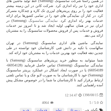
در همین راستا شرکت سامسونگ (
Samsung
) خط تولید ماشین های
اداری خود را نیز راه اندازی کرد. شرکت کانن در این زمینه بیشتر
فعالیت خود را بر روی پرینترهای لیزری تک کاره و چندکاره متمرکز
کرد. در کنار آن نمایندگی های خود را در تمامی کشورها برای ارائه
خدمات بهتر راه اندازی کرد.
نمایندگی سامسونگ
(
Samsung
) در
ایران نیز در همان سالهی اولیه ایجاد شد و تا امروز نیز خدمات
فروش و خدمات پس از فروش محصولات سامسونگ را به مشتریان
ارائه می دهد.
نمایندگی ماشین های اداری سامسونگ (
Samsung
) در تهران
سالهاست با تکیه بر دانش فنی کارشناسان خود توانسته در طی
چندین دهه فعالیت خود بهترین خدمات را به مشتریان خود ارائه کند.
شما میتوانید به منظور خرید پرینترهای سامسونگ (Samsung) با
نمایندگی سامسونگ (Samsung) تماس حاصل فرمایید (66954128-
66954189) یا در صورت ایجاد اشکال در عملکرد پرینتر سامسونگ
(Samsung) خود با کارشناسان ما به صورت لایو چک و یا تماس تلفنی
ارتباط برقرار کنید تا کارشناسان ما شما را در خوصوص مشکل پیش
آمده راهنمایی کنند.
1398/08/15
12:14:47
4064
/ 5
5.0
تگهای خبر:
رپورتاژ
,
تولید
,
خدمات
,
خرید