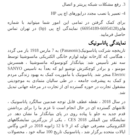
3. رفع مشکلات شبکه پرینتر و اتصال
4- تعمیر یا نصب مجدد درایورهای اچ پی
HP
برای کمک گرفتن در تمامی این امور شما میتوانید با شماره
های(66954128-66954189) نمایندگی اچ پی
hp)
) در تهران تماس
حاصل فرمایید.
نمایندگی پاناسونیک
تاریخچه شرکت پاناسونیک(
Panasonic
) به 7 مارس 1918 باز می گردد
، هنگامی که کارخانه تولید لوازم خانگی الکتریکی ماتسوشیتا توسط
سه نفر تأسیس شد: بنیانگذار کونوسوکه ماتسوشیتا ، همسرش
مومنو ، و برادر کوچکترش توشیو ایو که بعداً به تاسیس
SANYO
Electric
منجر شد. پاناسونیک با مأموریت کمک به بهبود زندگی مردم
و کمک به پیشرفت جامعه ، در طی سالیان متمادی به موجودیتی
مشغول تجارت در حوزه گسترده ای از تجارت در مرحله جهانی تبدیل
شد.
در سال 2018 ، نقطه عطف قابل توجه صدمین سالگرد پاناسونیک ،
تلاشهای گسترده ای در حال انجام است تا عزم ما را برای برداشتن
قدم جدید به جلو با پیاده روی در پای بنیانگذار ما نشان دهد. در
نمایشگاه بین المللی
CES 2018
، یکی از بزرگترین نمایشگاههای
الکترونیکی مصرفی جهان که از 9 تا 12 ژانویه 2018 در لاس وگاس
ایالات متحده برگزار شد ، پاناسونیک تاریخ 100 ساله خود ، محصولات