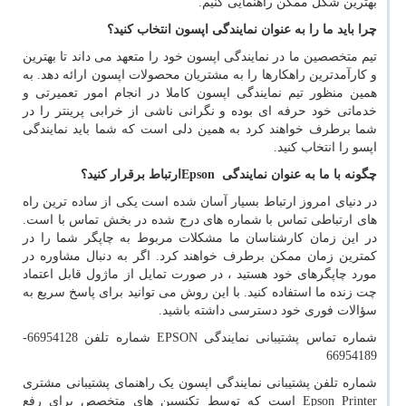
بهترین شکل ممکن راهنمایی کنیم.
چرا باید ما را به عنوان نمایندگی اپسون انتخاب کنید؟
تیم متخصصین ما در نمایندگی اپسون خود را متعهد می داند تا بهترین
و کارآمدترین راهکارها را به مشتریان محصولات اپسون ارائه دهد. به
همین منظور تیم نمایندگی اپسون کاملا در انجام امور تعمیرتی و
خدماتی خود حرفه ای بوده و نگرانی ناشی از خرابی پرینتر را در
شما برطرف خواهند کرد به همین دلی است که شما باید نمایندگی
اپسو را انتخاب کنید.
چگونه با ما به عنوان نمایندگی
Epson
ارتباط برقرار کنید؟
در دنیای امروز ارتباط بسیار آسان شده است یکی از ساده ترین راه
های ارتباطی تماس با شماره های درج شده در بخش تماس با است.
در این زمان کارشناسان ما مشکلات مربوط به چاپگر شما را در
کمترین زمان ممکن برطرف خواهند کرد. اگر به دنبال مشاوره در
مورد چاپگرهای خود هستید ، در صورت تمایل از ماژول قابل اعتماد
چت زنده ما استفاده کنید. با این روش می توانید برای پاسخ سریع به
سؤالات فوری خود دسترسی داشته باشید.
شماره تماس پشتیبانی نمایندگی
EPSON
شماره تلفن 66954128-
66954189
شماره تلفن پشتیبانی نمایندگی اپسون یک راهنمای پشتیبانی مشتری
Epson Printer
است که توسط تکنسین های متخصص برای رفع