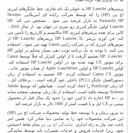
پرینترهای
HP LaserJet
به عنوان یک نام تجاری، خط چاپگرهای لیزری
اچ پی
HP)
) را که توسط شرکت رایانه ای آمریکایی
Hewlett-
Packard)) HP
به بازار عرضه می شود ، مشخص می کند.
HP
LaserJet
اولین چاپگر لیزری رو میزی در جهان بود. از سال 2016 ،
کانن برای همه پرینترهای لیزری
HP
مکانیسم و کارتریج را تأمین می
کند. فن آوری پرینتر
HP LaserJet 5L
پرینترهای
HP LaserJet
از
موتورهای لیزری که در شرکت ژاپنی
Canon
تهیه می شود ، استفاده
می کنند. با توجه به یک برنامه نوبت دهی بسیار محکم در اولین
HP
LaserJet
،
HP
تصمیم گرفت تا از اولین کنترلر که قبلاً توسط
Canon
برای موتور
CX
تهیه شده بود در اولین
HP LaserJet
استفاده کند.
اولین
HP LaserJet
و اولین
Apple LaserWriter
از همان موتور چاپ ،
موتور
Canon CX
استفاده کردند.
HP
تصمیم به استفاده از زبان
دستورالعمل چاپگر (
PCL
) داخلی خود گرفته است ، برخلاف اپل ،
که زبان
PostScript
را اتخاذ کرده است ، همانطور که توسط
Adobe
Systems
توسعه یافته است. استفاده از یک زبان توصیف صفحه ساده
تر ، به
HP
اجازه داد تا لیزر خود را حدود یک سال قبل از محصول
مبتنی بر
CX
اپل و با قیمت کمتر از 1000 دلار به بازار عرضه کند.
به مرور زمان و با توسعه خط تولید محصولات شرکت اچ پی (
HP
)
این شرکت محصولات خود را به تمامی دنیا صادر کرد. همین امر
باعث شد نیاز به راه اندازی
نمایندگی اچ پی
در تمام نقاط احساس
شود. زیرا خدمات فروش و خدمات تعمیرات باید توسط نمایندگی