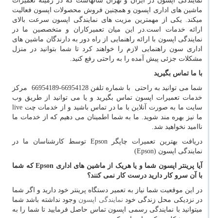
نمایندگی اپسون در ایران و تهران سالهاست که در زمینه تعمیرات
ماشین های اداری اپسون و همچنین فروش محصولات اپسون فعالیت
میکند. یکی از مهمترین مزیت های نمایندگی اپسون سرعت بالای
ارائه خدمات است.در این میان تعمیرکاران و متخصصین ما در
نمایندگی اپسون با ارائه راهنمایی از راه دور به دارندگان ماشین های
اداری سون راهنمایی لازم را خواهند کرد تا شما بتوانید در منزل
مشکلات جزئی پیش آمده را به راحتی رفع کنید.
با ما تماس بگیرید
شما می توانید به راحتی با شماره تلفن 66954128-66954189 مرکز
خدمات تعمیرات اپسون تماس بگیرید و یا می توانید از طریق وب
سایت ما به صورت آنلاین با ما در تماس باشید و از خدمات چت
live
ما نیز بهره مند شوید. ما به شما اطمینان می دهیم که از خدمات ما
ناامید نخواهید شد.
دریافت بهترین تعمیرات چاپگر
Epson
توسط کارشناسان ما در
نمایندگی اپسون (
Epson
)
آیا پرینتر اپسون شما و یا هریک از ماشین های اداری
Epson
که شما
با آن سرو کار دارید درست کار نمی کنند؟
در این موقعیت شما نیاز به تعمیر دستگاه پرینتر خود دارید و اگر شما
در نزدیکی محل زندگی خود
نمایندگی اپسون
وجود نداشته باشد شما
میتوانید با نمایندگی رسمی اپسون تماس حاصل فرمایید تا شما را به