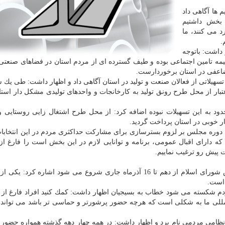
ها آگاهی داد
 بخش داشتیم
د می كنند، ما
.
 داشت: باتوجه
بیمه تامین اجتماعی بوده و طیف گسترده ای از مردم استان در فضاهای صنعت
مضاعفی در استان برخوردارست.
سهیلاتی از فعالان صنعت و تولید در استان آگاهی داد و اظهار داشت: طی یك 
 یك هزار و ۱۰۰ میلیارد تومان، اعتبار از محل طرح رونق تولید به كارخانجات و واحدهای تولیدی مشكل دار 
دود به این تسهیلات نبوده اضافه كرد: از محل طرح اشتغال زایی روستایی 
ار خوبی در استان پرداخت گردید.
ین دوره مجلس بر لزوم بسترسازی برای مشاركت حداكثری مردم در این انتخابات
 دارای اقبال عمومی، برنامه و توانایی لازم در این بخش است را فارغ از ا
 پیش رو ترغیب نماییم.
از كاندیداها انتخابات مجلس شورای اسلام از دهم تا 16 آذرماه جاری شروع می شود اشاره كرد:
 است.
مردم شكسته می شود خطاب به بسیجیان اظهار داشت: كمك كنید افراد فارغ از ن
مللی ما به شكلی است كه هرچه حضور پرشورتر و حماسی تر باشد می تواند ب
نظامی مردمی نام برد و اظهار داشت: در همه چهار دهه گذشته همواره حضور 