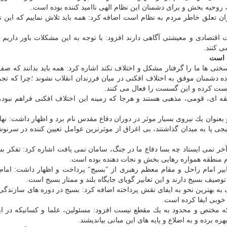
 روحیه بخش و برای دشمنان این نظام الهی ناامید كننده بوده است.
ن تعلق خاطر مردم به نظام است اضافه كرد: همه باید تلاش نماییم كه این نر
 اقتصادی و معیشتی آگاهی دارند افزود: با توجه به این مشكلات باور داریم 
ی كنند.
ف است
 سختی ها ما را گرفتار مشكل و اختلاف نكند اشاره كرد: همه باید بدانند كه صف
 دشمنان موفق به اختلاف افكنی در میان فرزندان انقلاب نشوند ؛چرا كه تجر
زیست كرده و این گسست را فعال می كنند.
نطقه ای، قومی، مذهبی هستند و هرجا كه زمینه این اختلاف افكنی فراهم نبود
بعنوان یك نیروی بسیار موثر در دوران دفاع مقدس نام برد و اظهار داشت: نها
ی پا به میدان گذاشتند، بی اغراق از موثرترین عوامل تعیین كننده در سرن
تا آخر نمی ایستاد چه بسا دفاع ما در جنگ، سامان نمی یافت اشاره كرد: تفكر 
ردم منطقه همواره رهایی بخش و نجات دهنده بوده است.
ابیر امام راحل و مقام معظم رهبری از "بسیج" پرداخت و اظهار داشت: امام
توصیف بسیج دارند و این تعابیر گویای جایگاه بلند و ممتاز بسیج است.
لف به بهترین نحو به ایفای نقش پرداخته اضافه كرد: بسیج در دوره های سازندگ
 خوبی ایفا كرده است.
 كه مختص و محدود به یك مقطع نیست افزود: مسئولین، علما و كسانیكه در ا
ره برده و به اضلاع و پایه های این مبانی بیاندیشند.