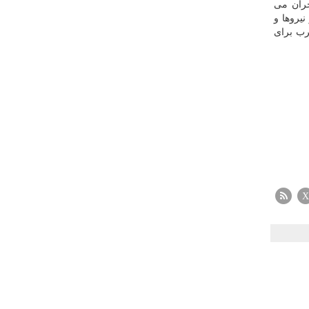
حران می
یروها و
رب برای
X