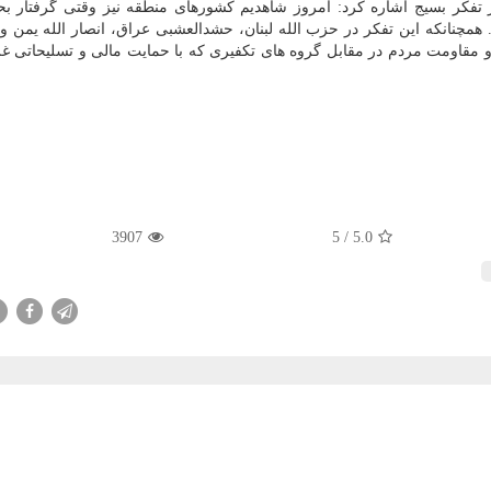
ز تفكر بسیج اشاره كرد: امروز شاهدیم كشورهای منطقه نیز وقتی گرفتار ب
چنانكه این تفكر در حزب الله لبنان، حشدالعشبی عراق، انصار الله یمن و ن
 مقاومت مردم در مقابل گروه های تكفیری كه با حمایت مالی و تسلیحاتی غ
3907
/ 5
5.0