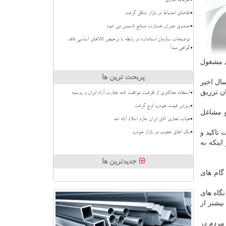
سرمایه گذاری
تقاضای احتیاط در بازار شکل گرفت
صندوق جبران خسارت صنایع تاسیس می شود
توضیحات سازمان استاندارد در رابطه با ترخیص کالاهای اساسی فاقد
گواهی مبدأ
ی مشغول
پربحث ترین ها
سال اخیر
استان تزریق
استفاده حداکثری از ظرفیت موافقت نامه تجارت آزاد ایران و روسیه
ریزش قیمت خودرو اوج گرفت
و مشاغل
هیات تجاری اتاق ایران عازم اسلام آباد شد
 تاكید و
بک اتفاق عجیب در بازار خودرو
ینكه به
جدیدترین ها
 یكی از گام های
گاه های
یشتر از
مردم در