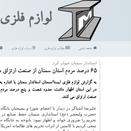
لوازم فلزی
صفحه اصلی
مطالب لوازم فلزی
درباره لوازم فلزی
استاندار سمنان عنوان كرد:
65 درصد مردم استان سمنان از صنعت ارتزاق می كنند
به گزارش لوازم فلزی ایسنا/سمنان استاندار سمنان با اشاره 
در این استان اظهار داشت: حدود شصت و پنج درصد مردم 
صنعت ارتزاق می كنند.
علیرضا آشناگر در دیدار با اعضای شورا و بسیجیان پایگا
حضرت ولیعصر (عج) استانداری سمنان حفظ صنایع در 
تحریم را ضروری خواند و اظهار نمود: باتوجه به جایگاه
ص
سعی كردیم با كاستن از اثرات تحریم های ظالمانه امریكا،