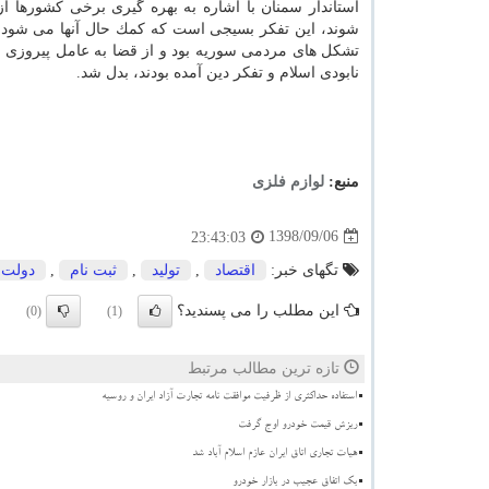
استاندار سمنان با اشاره به بهره گیری برخی كشورها ا
شوند، این تفكر بسیجی است كه كمك حال آنها می شود. هم
تشكل های مردمی سوریه بود و از قضا به عامل پیروزی و
نابودی اسلام و تفكر دین آمده بودند، بدل شد.
منبع:
لوازم فلزی
1398/09/06
23:43:03
تگهای خبر:
اقتصاد
,
تولید
,
ثبت نام
,
دولت
این مطلب را می پسندید؟
(0)
(1)
تازه ترین مطالب مرتبط
استفاده حداکثری از ظرفیت موافقت نامه تجارت آزاد ایران و روسیه
ریزش قیمت خودرو اوج گرفت
هیات تجاری اتاق ایران عازم اسلام آباد شد
بک اتفاق عجیب در بازار خودرو