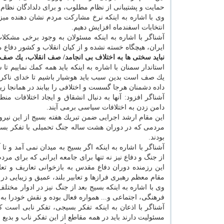
حمایت و پشتیبانی از نظام مطلوب، و برای دلدادگان نظام،
وی با اشاره به اینكه نرخ مشاركت مردم نشان دهنده میزا
انتخابات اسفندماه افزایش دهیم.
آشناگر با اشاره به اینكه مسئولان به وجود برخی مشكلات
ایران، هیچگاه خسته نشده و از كیان انقلاب و كشور دفاع م
نباید سختی ها به اختلاف بی انجامد/ صف انقلاب، یك ص
استاندار سمنان با اشاره به اینكه باید همه كمك نماییم تا
یك صف است بدین سبب باید هوشیار باشیم تا خدای ناكرده
داده دشمنان هرجا گسست و اختلافی را بیابند در همانجا 
آشناگر افزود: آنها به دنبال انشقاق و ایجاد اختلافات م
دامن زدن به اختلافات سیاسی برمی آیند.
این مقام ارشد اجرایی ضمن تبریك هفته بسیج از این نیرو 
مردمی كه در دوران هشت ساله جنگ تحمیلی با تفكر بسیج
بودند.
آشناگر با اشاره به اینكه اگر بسیج به میدان نمی آمد و 
از جنگ و دفاع نیز نه تنها برای جامعه ایرانی كه برای م
این رزمنده دوران دفاع مقدس به بازخوانی تعاریف و تع
مقام معظم رهبری فرازها و تعابیر بلند، عمیق و زیبایی در 
وی با اشاره به اینكه بسیج بعد از جنگ نیز در ادوار مخت
فرهنگی، اجتماعی و... همواره فعال بوده و نقش خودرا به
آشناگر با اذعان به اینكه تفكر بسیجی، تفكر نابی است
مسئولیت دارند باید در همه مقاطع از این تفكر ناب و بدیع به