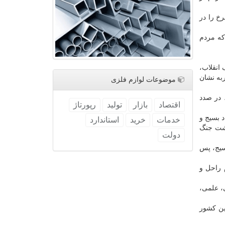
خ را در
كه مردم
 انقلاب،
به نشان
موضوعات لوازم فلزی
، در صدد
اقتصاد
بازار
تولید
رپورتاژ
د بسیج و
خدمات
خرید
استاندارد
وشت جنگ
دولت
بسیج، پس
 راحل و
ی، علمی،
ین كشور