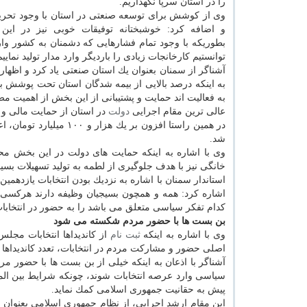
را در استان سرپا نگهداریم.
وی از كوشش برای توسعه صنعتی در استان با وجود تحریم 
و اضافه كرد: خوشبختانه توفیقات خوبی نیز در این
بطوریكه با وجود تمام فشارهایی كه دشمنان به كشور وار
توانستیم كارخانجات زیادی را باردیگر وارد مدار تولید نماییم
آشناگر از سمنان بعنوان یك استان صنعتی یاد كرد و اظهار
به اینكه درصد بالایی از بیمه شدگان استان تحت پوشش 
به فعالیت اند حمایت و پشتیبانی از این بخش از اهمیت 
عالی ترین مقام اجرایی
دولت
در استان از حمایت مالی و ت
در همین راستا افزون بر
شد.
وی با اشاره به اینكه حمایت های دولت در این بخش مح
خانگی نیز با هدف جلوگیری از لطمه به تولید تسهیلات بسی
استاندار سمنان با اشاره به نزدیك بودن انتخابات یازدهم
اشاره كرد: همه و همچون بسیجیان وظیفه دارند هركسی كه
كدام تفكر سیاسی متعلق می باشد را به حضور در انتخابات
بن بست ها با حضور مردم شكسته می شود
وی با اشاره به اینكه
ثبت نام
اصلی حضور و مشاركت مردم در انتخابات، تعدد كاندیداها
آشناگر با اذعان به اینكه خیلی از بن بست ها با حضور 
سیاسی وارد عرصه انتخابات شوند، چونكه شرایط بین ال
پیش به حقانیت جمهوری اسلامی كمك نماید.
این مقام ارشد اجرایی، از نظام جمهوری اسلامی بعنوان 