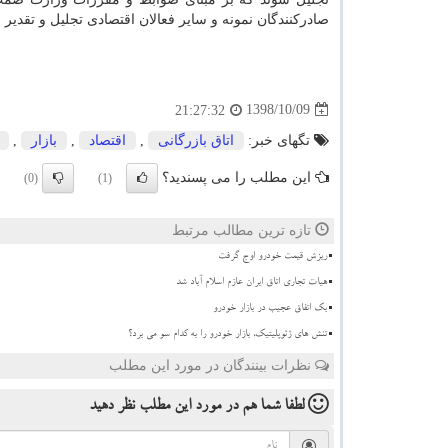
صادركنندگان نمونه و سایر فعالان اقتصادی تجلیل و تقدیر 
1398/10/09
21:27:32
تگهای خبر:
اتاق بازرگانی
,
اقتصاد
,
بازار
,
این مطلب را می پسندید؟
(0)
(1)
تازه ترین مطالب مرتبط
ریزش قیمت خودرو اوج گرفت
هیات تجاری اتاق ایران عازم اسلام آباد شد
بک اتفاق عجیب در بازار خودرو
تنش های ژئوپلیتیک، بازار خودرو را به کدام سو می برد؟
نظرات بینندگان در مورد این مطلب
لطفا شما هم
در مورد این مطلب
نظر دهید