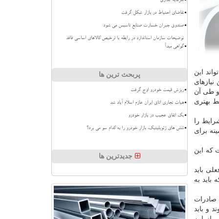
سرمایه گذاری
تقاضای احتیاط در بازار شکل گرفت
صندوق جبران خسارت صنایع تاسیس می شود
توضیحات سازمان استاندارد در رابطه با ترخیص کالاهای اساسی فاقد
گواهی مبدأ
اند این
پربحث ترین ها
نیازهای
ریزش قیمت خودرو اوج گرفت
 و طی آن
ط بهتری
هیات تجاری اتاق ایران عازم اسلام آباد شد
بک اتفاق عجیب در بازار خودرو
رایط را
تنش های ژئوپلیتیک، بازار خودرو را به کدام سو می برد؟
نه برای
 كه این
جدیدترین ها
لی باید
باید به
 صادرات
 و باید
مراسمی از این