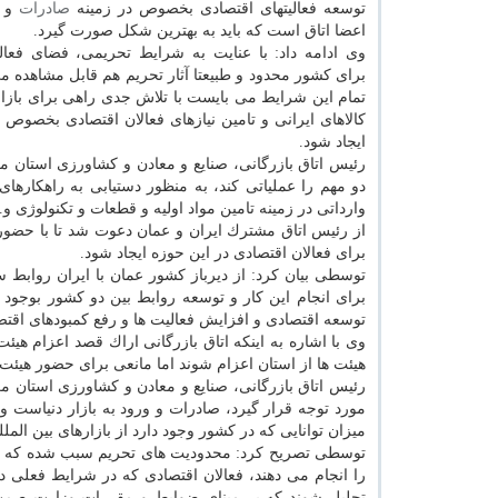
توسعه فعالیتهای اقتصادی بخصوص در زمینه
صادرات
و
اعضا اتاق است كه باید به بهترین شكل صورت گیرد.
وی ادامه داد: با عنایت به شرایط تحریمی، فضای فعالی
برای كشور محدود و طبیعتا آثار تحریم هم قابل مشاهده می
تمام این شرایط می بایست با تلاش جدی راهی برای بازا
كالاهای ایرانی و تامین نیازهای فعالان اقتصادی بخصوص 
ایجاد شود.
رئیس اتاق بازرگانی، صنایع و معادن و كشاورزی استان
دو مهم را عملیاتی كند، به منظور دستیابی به راهكارهای
وارداتی در زمینه تامین مواد اولیه و قطعات و تكنولوژی و
از رئیس اتاق مشترك ایران و عمان دعوت شد تا با حضور د
برای فعالان اقتصادی در این حوزه ایجاد شود.
توسطی بیان كرد: از دیرباز كشور عمان با ایران روابط 
برای انجام این كار و توسعه روابط بین دو كشور بوجود 
توسعه اقتصادی و افزایش فعالیت ها و رفع كمبودهای اقتص
وی با اشاره به اینكه اتاق بازرگانی اراك قصد اعزام هی
هیئت ها از استان اعزام شوند اما مانعی برای حضور هیئت 
رئیس اتاق بازرگانی، صنایع و معادن و كشاورزی استان م
مورد توجه قرار گیرد، صادرات و ورود به بازار دنیاست و 
میزان توانایی كه در كشور وجود دارد از بازارهای بین الم
توسطی تصریح كرد: محدودیت های تحریم سبب شده كه است
را انجام می دهند، فعالان اقتصادی كه در شرایط فعلی د