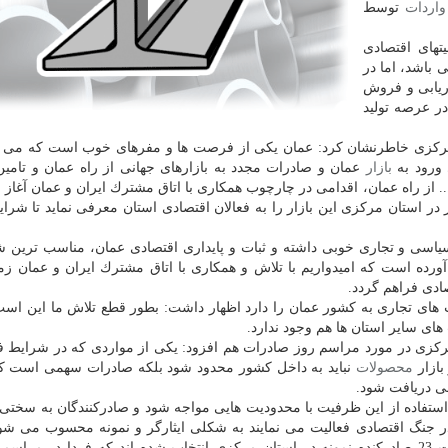
واردات
توسط
تهای اقتصادی
 باشد، اما در
ریابی و فروش
در عرصه تولید
 مركزی خاطرنشان كرد: عمان یكی از فرصت ها و مفرهای خوب است كه می تو
 ورود به
بازار
عمان و صادرات مجدد به بازارهای جهانی از راه عمان و تامین 
... از راه عمان، اقدامی در چارچوب همكاری با اتاق مشترك ایران و عمان آغاز
ر استان مركزی این بازار را به فعالان اقتصادی استان معرفی نماید تا شرای
سیاسی و تجاری خوبی داشته و ثبات و پایداری اقتصادی عمان، مناسب ترین ش
آورده است كه امیدواریم با تلاش و همكاری با اتاق مشترك ایران و عمان زمی
ادی فراهم گردد.
ئت های تجاری به كشور عمان را دارد اظهار داشت: بطور قطع تلاش ما این است
های سایر استان ها هم وجود ندارد.
ركزی در مورد مراسم روز صادرات هم افزود: یكی از مواردی كه در شرایط فع
بازار
محصولات
نباید به داخل كشور محدود شود بلكه صادرات سهمی است كه 
للی دریافت شود.
فاده از این ظرفیت با محدودیت هایی مواجه شود و صادركنندگان به سختی
ر جنگ اقتصادی فعالیت می نمایند به شكلی ایثارگر و نمونه محسوب می شوند
تجلیل شوند كه بر مبنای ضوابط و مقررات وزارت صمت 23 صادركنده نمونه در استان مركزی انتخاب شده اند كه فردا در 