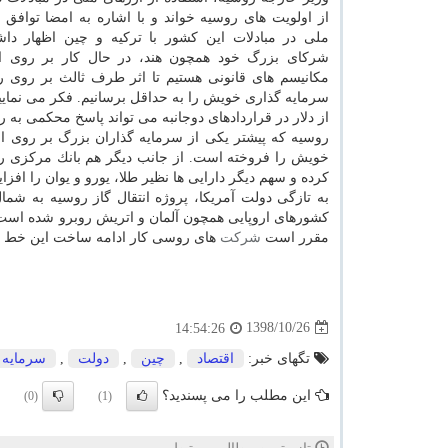
از اولویت های روسیه خواند و با اشاره به امضا توافق ا
ملی در مبادلات این كشور با تركیه و چین اظهار دا
شركای بزرگ خود همچون هند، در حال كار بر روی ای
مكانیسم های قانونی هستیم تا اثر طرف ثالث بر روی ر
سرمایه گذاری خویش را به حداقل برسانیم. فكر می نمایی
از دلار در قراردادهای دوجانبه می تواند پاسخ محكمی به رو
روسیه كه پیشتر یكی از سرمایه گذاران بزرگ بر روی او
كرده و سهم دیگر دارایی ها نظیر طلا، یورو و یوان را افز
كشورهای اروپایی همچون آلمان و اتریش روبرو شده است. 
مقرر است
شركت
های روسی كار ادامه ساخت این خط لول
1398/10/26
14:54:26
تگهای خبر:
اقتصاد
,
چین
,
دولت
,
سرمایه
این مطلب را می پسندید؟
(0)
(1)