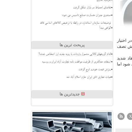
سرمایه گذاری
تقاضای احتیاط در بازار شکل گرفت
صندوق جبران خسارت صنایع تاسیس می شود
توضیحات سازمان استاندارد در رابطه با ترخیص کالاهای اساسی فاقد
گواهی مبدأ
 اختیار
پربحث ترین ها
سه با سه سال پیش نصف
کدام گروههای کالایی مشمول واردات با رویه جدید ارز اشخاص شدند؟
 این اقدام با انتقاد شدید
استفاده حداکثری از ظرفیت موافقت نامه تجارت آزاد ایران و روسیه
شود اما
ریزش قیمت خودرو اوج گرفت
هیات تجاری اتاق ایران عازم اسلام آباد شد
جدیدترین ها
X