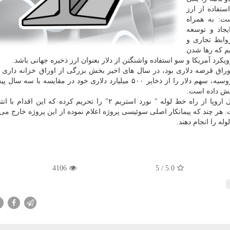
ستفاده از ارز
شت: به همراه
جاد و توسعه
وابط تجاری و
م كه رها شدن
یكرد آمریكا و سو استفاده واشنگتن از دلار بعنوان ارز ذخیره جهانی باشد.
راق قرضه دلاری بود، در سال های اخیر بخش بزرگی از اوراق خزانه داری در
خویش را فروخته است. از جانب دیگر هم بانك مركزی روسیه، سهم دلار را از ذخایر ۵۰۰ میلیارد دلاری خود در مقای
ایش داده است.
به تازگی دولت آمریكا، پروژه انتقال گاز روسیه به شمال اروپا از راه خط لوله " نورد استریم ۲" را تحریم كرده كه
هر چند كه پیمانكار اصلی سوئیسی پروژه اعلام نموده از این پروژه خارج می 
ه را انجام دهند.
4106
/ 5
5.0