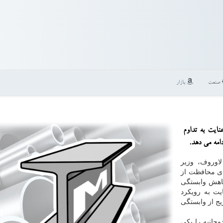
صنعت
بازار
نایت به تداوم
امه می دهد.
اوروف، وزیر
رای محافظت از
كاهش وابستگی
یت به رویكرد
یج از وابستگی
وجانبه را یكی