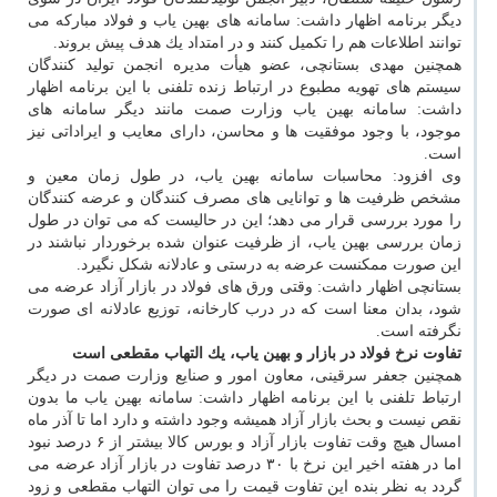
دیگر برنامه اظهار داشت: سامانه های بهین یاب و فولاد مباركه می
توانند اطلاعات هم را تكمیل كنند و در امتداد یك هدف پیش بروند.
همچنین مهدی بستانچی، عضو هیأت مدیره انجمن تولید كنندگان
سیستم های تهویه مطبوع در ارتباط زنده تلفنی با این برنامه اظهار
داشت: سامانه بهین یاب وزارت صمت مانند دیگر سامانه های
موجود، با وجود موفقیت ها و محاسن، دارای معایب و ایراداتی نیز
است.
وی افزود: محاسبات سامانه بهین یاب، در طول زمان معین و
مشخص ظرفیت ها و توانایی های مصرف كنندگان و عرضه كنندگان
را مورد بررسی قرار می دهد؛ این در حالیست كه می توان در طول
زمان بررسی بهین یاب، از ظرفیت عنوان شده برخوردار نباشند در
این صورت ممكنست عرضه به درستی و عادلانه شكل نگیرد.
بستانچی اظهار داشت: وقتی ورق های فولاد در بازار آزاد عرضه می
شود، بدان معنا است كه در درب كارخانه، توزیع عادلانه ای صورت
نگرفته است.
تفاوت نرخ فولاد در بازار و بهین یاب، یك التهاب مقطعی است
همچنین جعفر سرقینی، معاون امور و صنایع وزارت صمت در دیگر
ارتباط تلفنی با این برنامه اظهار داشت: سامانه بهین یاب ما بدون
نقص نیست و بحث بازار آزاد همیشه وجود داشته و دارد اما تا آذر ماه
امسال هیچ وقت تفاوت بازار آزاد و بورس كالا بیشتر از ۶ درصد نبود
اما در هفته اخیر این نرخ با ۳۰ درصد تفاوت در بازار آزاد عرضه می
گردد به نظر بنده این تفاوت قیمت را می توان التهاب مقطعی و زود