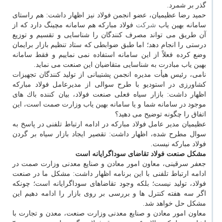
گذر بر شمرد.
حمید رضا عظیمیان، عضو انجمن فولاد نیز اظهار داشت: هم راستای
سامانه بهین یاب
شركت
فولاد مباركه هم سامانه مچینگ دارد كه از
آن طریق می تواند مصرف كنندگان را شناسایی و تقسیم و توزیع
درستی را انجام دهد؛ اما طبق ضوابطی كه ستاد تنظیم بازار برایمان
وضع كرده فعلاً از این سامانه استفاده نمی نماییم و فقط سامانه
بهین یاب مبادرت به شناسایی متقاضیان این صنعت می نماید.
نامی، رئیس هیأت مدیره انجمن پشتیبانی از تولید كنندگان تجهیزات
كشاورزی در استودیو با طرح سوالی از مدیرعامل فولاد مباركه
اظهار داشت: بازار سیاه فعلی صنعت فولاد، بیان كننده باك های
موجود در سامانه شما و یا سامانه بهین یاب وزارت صمت است، این
اتفاق را چگونه توضیح می دهید؟
عظیمیان مدیر عامل فولاد مباركه در ادامه ارتباط تلفنی در پاسخ به
سوال مطرح شده، اظهار داشت: تقصیر ایجاد بازار سیاه بر گردن
فولاد مباركه نیست.
مشكل صنعت فولاد تقاضای سوداگرایانه است
جعفر سرقینی، معاون امور معادن و صنایع معدنی وزارت صمت در
ادامه ارتباط تلفنی با این برنامه اظهار داشت: مشكل ما در صنعت
فولاد، تولید نیست؛ بلكه وجود تقاضاهای سوداگرایانه است؛ چونكه
اگر سه هفته كنترل ها و بررسی بر روی بازار را ادامه دهیم این
مشكل حل خواهد شد.
معاون امور معادن و صنایع معدنی وزارت صنعت، معدن و تجارت با