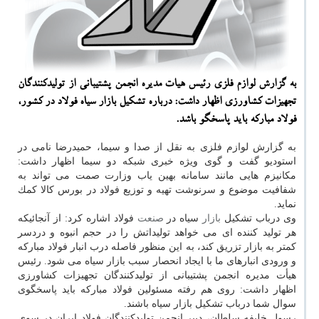
به گزارش لوازم فلزی رئیس هیات مدیره انجمن پشتیبانی از تولیدكنندگان
تجهیزات كشاورزی اظهار داشت: درباره تشكیل بازار سیاه فولاد در كشور،
فولاد مباركه باید پاسخگو باشد.
به گزارش لوازم فلزی به نقل از صدا و سیما، حمیدرضا نامی در
استودیو گفت و گوی ویژه خبری شبكه دو سیما اظهار داشت:
مكانیزم هایی مانند سامانه بهین یاب وزارت صمت می تواند به
شفافیت موضوع و سرنوشت تهیه و توزیع فولاد در بورس كالا كمك
نماید.
وی درباب تشكیل
بازار
سیاه در
صنعت
فولاد اشاره كرد: از آنجائیكه
هر تولید كننده ای می خواهد تولیداتش را در حجم انبوه و دردسر
كمتر به بازار تزریق كند، به این منظور فاصله درب انبار فولاد مباركه
و ورودی انبارهای ما با ایجاد انحصار سبب بازار سیاه می شود. رئیس
هیأت مدیره انجمن پشتیبانی از تولیدكنندگان تجهیزات كشاورزی
اظهار داشت: روی هم رفته مسئولین فولاد مباركه باید پاسخگوی
سوال شما درباب تشكیل بازار سیاه باشند.
رسول خلیفه سلطان، دبیر انجمن تولیدكنندگان فولاد ایران در سوی