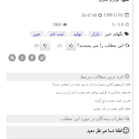
1398/11/01
18:47:48
3969
/ 5
5.0
تگهای خبر:
بازار
,
تولید
,
ثبت نام
,
چین
این مطلب را می پسندید؟
(0)
(1)
X
تازه ترین مطالب مرتبط
کدام گروههای کالایی مشمول واردات با رویه جدید ارز اشخاص شدند؟
استفاده حداکثری از ظرفیت موافقت نامه تجارت آزاد ایران و روسیه
ریزش قیمت خودرو اوج گرفت
بک اتفاق عجیب در بازار خودرو
نظرات بینندگان در مورد این مطلب
لطفا شما هم
نظر دهید