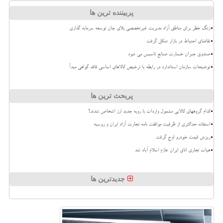
پربیننده ترین ها
زنگ خطر برای مناطق آزاد مدیریت غیرتخصصی بلای جان توسعه سرمایه گذاری
تقاضای احتیاط در بازار شکل گرفت
صندوق جبران خسارت صنایع تاسیس می شود
توضیحات سازمان استاندارد در رابطه با ترخیص کالاهای اساسی فاقد گواهی مبدأ
پربحث ترین ها
کدام گروههای کالایی مشمول واردات با رویه جدید ارز اشخاص شدند؟
استفاده حداکثری از ظرفیت موافقت نامه تجارت آزاد ایران و روسیه
ریزش قیمت خودرو اوج گرفت
هیات تجاری اتاق ایران عازم اسلام آباد شد
جدیدترین ها