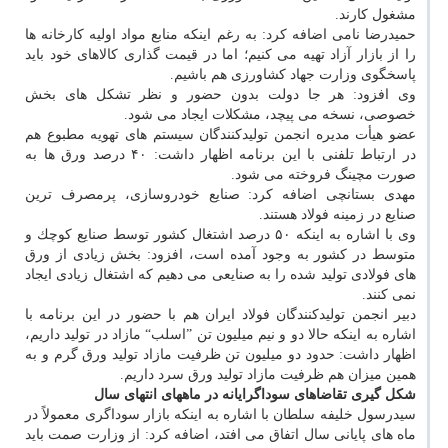
مشغول كارند.
حمیدرضا نامی اضافه كرد: به رغم اینكه منابع مواد اولیه كارخانه ها
را از بازار آزاد تهیه می كنیم؛ اما در قیمت گذاری كالاهای خود باید
پاسخگوی وزارت جهاد كشاورزی هم باشیم.
وی افزود: هر جا دولت بدون حضور و نظر تشكل های بخش
خصوصی، نسخه می پیچد، مشكلات ایجاد می شود.
عضو هیأت مدیره انجمن تولیدكنندگان سیستم های تهویه مطبوع هم
در ارتباط تلفنی با این برنامه اظهار داشت: ۴۰ درصد ورق ها به
صورت مچینگ فروخته می شود.
مهدی بستانچی اضافه كرد: صنایع خودروسازی، پرمصرف ترین
صنایع در زمینه فولاد هستند.
وی با اشاره به اینكه ۵۰ درصد اشتغال كشور توسط صنایع كوچك و
متوسط در كشور به وجود آمده است، افزود: بخش زیادی از ورق
های فولادی تولید شده را به صنایعی می دهیم كه اشتغال زیادی ایجاد
نمی كنند.
دبیر انجمن تولیدكنندگان فولاد ایران هم با حضور در این برنامه با
اشاره به اینكه حالا دو و نیم میلیون تن ”اسلب“ مازاد در تولید داریم،
اظهار داشت: حدود دو میلیون تن ظرفیت مازاد تولید ورق گرم و به
همین میزان هم ظرفیت مازاد تولید ورق سرد داریم.
شكل گیری تقاضاهای سوداگرایانه در ماههای انتهای سال
سیدرسول خلیفه سلطان با اشاره به اینكه بازار سوداگری معمولاً در
ماه های پایانی سال اتفاق می افتد، اضافه كرد: از وزارت صمت باید