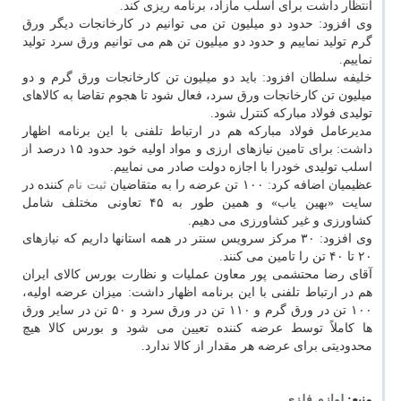
انتظار داشت برای اسلب مازاد، برنامه ریزی كند.
وی افزود: حدود دو میلیون تن می توانیم در كارخانجات دیگر ورق
گرم تولید نماییم و حدود دو میلیون تن هم می توانیم ورق سرد تولید
نماییم.
خلیفه سلطان افزود: باید دو میلیون تن كارخانجات ورق گرم و دو
میلیون تن كارخانجات ورق سرد، فعال شود تا هجوم تقاضا به كالاهای
تولیدی فولاد مباركه كنترل شود.
مدیرعامل فولاد مباركه هم در ارتباط تلفنی با این برنامه اظهار
داشت: برای تامین نیازهای ارزی و مواد اولیه خود حدود ۱۵ درصد از
اسلب تولیدی خودرا با اجازه دولت صادر می نماییم.
عظیمیان اضافه كرد: ۱۰۰ تن عرضه را به متقاضیان
ثبت نام
كننده در
سایت «بهین یاب» و همین طور به ۴۵ تعاونی مختلف شامل
كشاورزی و غیر كشاورزی می دهیم.
وی افزود: ۳۰ مركز سرویس سنتر در همه استانها داریم كه نیازهای
۲۰ تا ۴۰ تن را تامین می كنند.
آقای رضا محتشمی پور معاون عملیات و نظارت بورس كالای ایران
هم در ارتباط تلفنی با این برنامه اظهار داشت: میزان عرضه اولیه،
۱۰۰ تن در ورق گرم و ۱۱۰ تن در ورق سرد و ۵۰ تن در سایر ورق
ها كاملاً توسط عرضه كننده تعیین می شود و بورس كالا هیچ
محدودیتی برای عرضه هر مقدار از كالا ندارد.
منبع:
لوازم فلزی