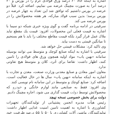
اشاره به اینكه حالا ۶۰ درصد ورق فولادی گرم را در بورس و ۴۰
درصد آنرا به صورت مچینگ عرضه می نماییم، اضافه كرد: قبلاً دو
عرضه در بورس داشتیم كه توافق شد این تعداد به چهار عرضه در
بورس برسد؛ بدین سبب فولاد مباركه، هر هفته محصولاتش را در
بورس عرضه می كند.
سرقینی در ادامه برنامه گفت و گوی ویژه خبری شبكه دو سیما با
اشاره به قیمت فعلی این محصولات، افزود: قیمت یك مقطع نباید
ملاك عمل قرار گیرد بلكه قیمت مقاطع مختلف را باید با هم بسنجیم
تا میانگین قیمتی به دست بیاید.
وی تاكید كرد: مشكلات قیمتی حل خواهد شد.
سرقینی با اشاره به اینكه صنایع كوچك و متوسط می توانند بوسیله
سامانه «بهین یاب» مواد اولیه همچون ورق های فولادی را تامین
كنند، اظهار داشت: تقاضا برای خُرد، كلان و متوسط هیچ تفاوتی
ندارد.
معاون امور معادن و صنایع معدنی وزارت صنعت، معدن و تجارت با
اشاره به اینكه سامانه «بهین یاب» سال ها در حال فعالیت است،
اضافه كرد: صنایع كوچك و متوسط در این سامانه نام نویسی كنند.
وی افزود: فقط به صنایعی مانند لوازم خانگی و
خودرو
كه
محصولاتش توسط
دولت
قیمت گذاری می شود، اجازه مچینگ دادیم.
دولت برای بخش خصوصی نسخه نپیچد
رئیس هیأت مدیره انجمن پشتیبانی از تولیدكنندگان تجهیزات
كشاورزی با اشاره به اهمیت تامین امنیت غذایی اظهار داشت:
تولیدكنندگان ماشین آلات كشاورزی با ۵۰ تا ۵۵ درصد ظرفیت خود