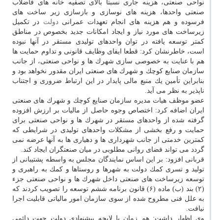
نواحی صنعتی، هزینه جاری نسبتاً بالای تصفیه خانه های فاضلاب
صنعتی واحدها، هزینه های نوسازی و بازسازی زیر ساخت های
فرسوده و هم هزینه های انجام تعهدات عمرانی
دولت
در تكمیل
زیرساخت های مورد نیاز و ایجاد امكانات جدید بخصوص در مناطق
كمتر توسعه یافته در توان واحدهای تولیدی مستقر در آنها نبوده
است، خاطرنشان كرد: قطعا ایفای وظایف قانونی و تداوم حمایت ها
هم با عنایت به خصوصی سازی شهرك ها و نواحی صنعتی، از جانب
سازمان صنایع كوچك و شهرك های صنعتی ایران مقدور نخواهد بود و
بنابراین تأمین یك منبع مالی پایدار در این ارتباط ضروری و اجتناب
ناپذیر به نظر می آید.
عضو موظف هیات مدیره سازمان صنایع كوچك و شهرك های صنعتی
ایران اضافه كرد: اختصاص وجوه حاصل از مالیات بر ارزش افزوده
گرفته شده از واحدهای مستقر در شهرك ها و نواحی صنعتی برای
حمایت و رفع بخشی از مشكلات واحدهای تولیدی در شرایطی كه
كمترین خدمتی از جانب شهرداری ها و دهیاری ها به آنها عرضه نمی
گردد می تواند فضای روانی مطلوبی در میان صنعتگران ایجاد كند.
قربانی افزود: بر این اساس نمایندگان مجلس به واسطه پشتیبانی از
تولید و تسری كمك دولت به شهرها و روستاها و كمك به راهبری و
توسعه زیرساخت های صنعتی داخل شهرك ها و نواحی صنعتی جزء
(۲) بند (ب) ماده (۶) قانون برنامه ششم توسعه را تصویب كردند كه
به علل فنی مطروح شده از سوی سازمان امور مالیاتی قابلیت اجرا
نیافت.
وی اظهار داشت: هم زمان با لایحه پیشنهادی دولت جهت دائمی