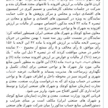
كردن قانون مالیات بر ارزش افزوده با تلاشهای مجدد همكاران بنده و
شركت در جلسات مختلف كارشناسی و تصمیم گیری در كمیسیون
های اقتصادی دولت و مجلس و مركز پژوهش ها و جلب حمایت
نمایندگان به ویژه در كمیسیون های اقتصادی و صنایع و معادن در
تبصره ۴ ماده ۴۲ لایحه مذكور، اختصاص سهمی از مالیات بر ارزش
افزوده به شهرك ها و نواحی صنعتی درج شد.
معاون صنایع كوچك و شهرك های صنعتی ایران همینطور اضافه كرد:
نمایندگان در نشست علنی روز سه شنبه ۱ بهمن مجلس در جریان
بررسی لایحه مالیات بر ارزش افزوده با ماده ۴۲ این لایحه با ۱۵۶
رأی موافق، ۵ رأی مخالف و ۵ رأی ممتنع از مجموع ۲۰۰ نماینده
حاضر در صحن موافقت كردند كه در تبصره ۴ ذیل این ماده " یك
درصد (۱%) از مالیات و عوارض بر ارزش افزوده مبحث ماده (۷) و
بندهای «ب»، «پ» و «ت» ماده (۲۸) این قانون به منظور تأمین منابع
مالی مورد نیاز شهرك ها و نواحی صنعتی برای ایجاد، تكمیل و
نگهداری زیرساخت ها، مدیریت پسماند و فاضلاب، عرضه
خدمات
شهری و كمربند سبز در محوطه داخل و اطراف شهرك ها و نواحی
صنعتی در حساب ویژه ای كه به درخواست وزارت صنعت، معدن و
تجارت (سازمان صنایع كوچك و شهرك های صنعتی ایران) و توسط
خزانه داری كل كشور افتتاح می شود، واریز می شود.
قربانی افزود: وزارت صنعت، معدن و تجارت (سازمان صنایع كوچك
و شهرك های صنعتی ایران) مكلف است بر مبنای ضرایب و
دستورالعملی منابع حساب مذكور را میان شركت شهرك های صنعتی