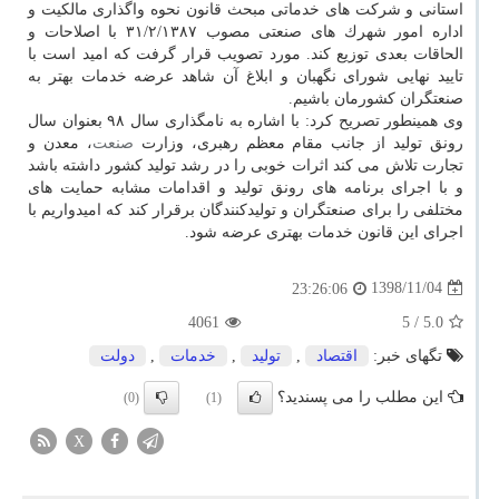
استانی و شركت های خدماتی مبحث قانون نحوه واگذاری مالكیت و
اداره امور شهرك های صنعتی مصوب ۳۱/۲/۱۳۸۷ با اصلاحات و
الحاقات بعدی توزیع كند. مورد تصویب قرار گرفت كه امید است با
تایید نهایی شورای نگهبان و ابلاغ آن شاهد عرضه خدمات بهتر به
صنعتگران كشورمان باشیم.
وی همینطور تصریح كرد: با اشاره به نامگذاری سال ۹۸ بعنوان سال
رونق تولید از جانب مقام معظم رهبری، وزارت
صنعت
، معدن و
تجارت تلاش می كند اثرات خوبی را در رشد تولید كشور داشته باشد
و با اجرای برنامه های رونق تولید و اقدامات مشابه حمایت های
مختلفی را برای صنعتگران و تولیدكنندگان برقرار كند كه امیدواریم با
اجرای این قانون خدمات بهتری عرضه شود.
1398/11/04
23:26:06
4061
/ 5
5.0
تگهای خبر:
اقتصاد
,
تولید
,
خدمات
,
دولت
این مطلب را می پسندید؟
(0)
(1)
X