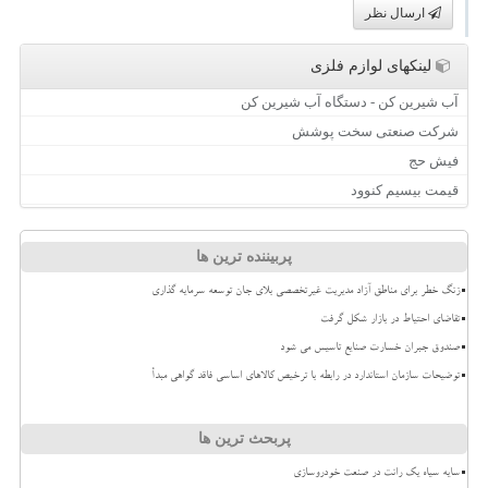
ارسال نظر
لینکهای لوازم فلزی
آب شیرین کن - دستگاه آب شیرین کن
شرکت صنعتی سخت پوشش
فیش حج
قیمت بیسیم کنوود
پربیننده ترین ها
زنگ خطر برای مناطق آزاد مدیریت غیرتخصصی بلای جان توسعه سرمایه گذاری
تقاضای احتیاط در بازار شکل گرفت
صندوق جبران خسارت صنایع تاسیس می شود
توضیحات سازمان استاندارد در رابطه با ترخیص کالاهای اساسی فاقد گواهی مبدأ
پربحث ترین ها
سایه سیاه یک رانت در صنعت خودروسازی