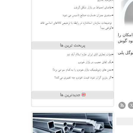
سرمایه گذاری
تقاضای احتیاط در بازار شکل گرفت
صندوق جبران خسارت صنایع تاسیس می شود
توضیحات سازمان استاندارد در رابطه با ترخیص کالاهای اساسی فاقد
گواهی مبدأ
امكان را
خود گوش
پربحث ترین ها
وگل پلی
هیات تجاری اتاق ایران عازم اسلام آباد شد
بک اتفاق عجیب در بازار خودرو
تنش های ژئوپلیتیک، بازار خودرو را به کدام سو می برد؟
اگر بنزین گران شود، قیمت خودرو چه تغییری می کند؟
جدیدترین ها
X