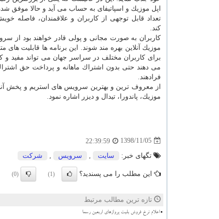
اپل موزیك و اسپاتیفای به حساب می آید و حالا موفق شد
تعداد قابل توجهی از كاربران و علاقمندان، فاصله خویش 
كند.
كاربران به صورت مجانی و پولی قادر خواهند بود از س
موزیك آنلاین بهره مند شوند. این برنامه ها قابلیت های مت
برای كاربران مختلف در سراسر جهان می تواند مفید و كارب
می دهند حتی بدون اشتراك ماهانه و پرداخت حق اشترا
فرادهند.
از معروف ترین و بهترین سرویس های استریم و پخش آنلای
موزیك، پاندورا، تیدال و دیزر اشاره نمود.
1398/11/05
22:39:59
تگهای خبر:
سایت
,
سرویس
,
شركت
این مطلب را می پسندید؟
(0)
(1)
تازه ترین مطالب مرتبط
اعلام نرخ فروش بلیت پروازهای اربعین رسما