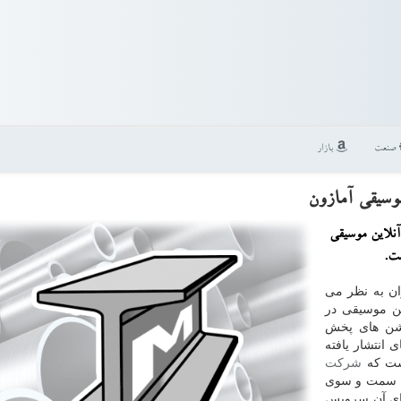
صنعت
بازار
نلاین موسیقی
ران به نظر می
ین موسیقی در
كیشن های پخش
 انتشار یافته
است كه
شركت
میلیون كاربر را به سمت و سوی
بای آن سرویس