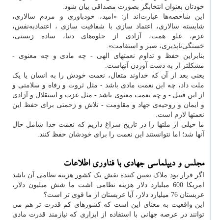
خودتان بعنوان انتخابگر بصورت مصداقی بیان شود.
این شاخصه‌ها عبارت‌اند از: «امید، خودباوری و مردم سالاری،
شایسته سالاری، اعتماد سازی با شفافیت سازی ، اعتمادبه‌نفس،
عزم، علو همت، آزادی از جلوه‌های دنیا، ساده زیستی،
خستگی‌ناپذیری، صبر و استقامت».
بنابراین حفظ و تداوم نعمتهای الهی - چه مادی و چه معنوی -
مشکلتر از به ‌دست آوردن آنهاست.
یعنی بعد از آن که خداوند متعال، نعمت خودش را به انسان یا یک
ملت داد، چه این نعمت مادی باشد - مثل ثروت و رفاه و سلامتی و
از این قبیل - و چه نعمت معنوی باشد - مثل عزت و استقلال و آزادی
و ایمان و روحیه‌ی جهاد و مقاومت - تلاش و زحمتی برای حفظ این
نعمتها لازم است.
ما خیلی از ملتها را در تاریخ سراغ داریم که نعمت خدا شامل حال
آنها شد؛ اما نتوانستند این نعمت را برای خودشان حفظ کنند.
مجلس و دیپلماسی جهادی با فناوری اطلاعات
اگر قرار بود ملاک تعیین کننده نقش یک کشور هزینه نظامی آن باشد
امریکا 600 میلیارد دلار هزینه نظامی اشت ما شش میلیون دلار،
عربستان 76 میلیارد دلار، آیا عربستان از ما قوی تر است؟
این واقعیت به معنای این است که کشورهای کم قدرت تر هم می
توانند در عرصه جهانی با استفاده از ابزاری که نیازمند قدرت مادی