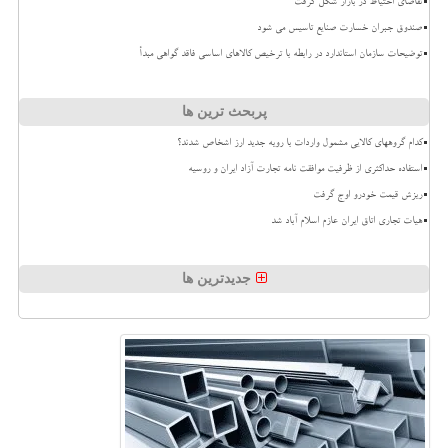
تقاضای احتیاط در بازار شکل گرفت
صندوق جبران خسارت صنایع تاسیس می شود
توضیحات سازمان استاندارد در رابطه با ترخیص کالاهای اساسی فاقد گواهی مبدأ
پربحث ترین ها
کدام گروههای کالایی مشمول واردات با رویه جدید ارز اشخاص شدند؟
استفاده حداکثری از ظرفیت موافقت نامه تجارت آزاد ایران و روسیه
ریزش قیمت خودرو اوج گرفت
هیات تجاری اتاق ایران عازم اسلام آباد شد
جدیدترین ها