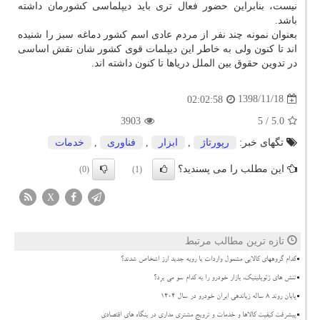
نیست، بنابراین حضور فعال تری باید دیپلماسی کشورمان داشته
باشد.
بعنوان نمونه چند نفر از مردم عادی اسم کشور دماغه سبز را شنیده
اند تا کنون ولی به خاطر این دیپلمات قوی کشور شان نقش اساسی
در تدوین حقوق بین الملل دریاها تا کنون داشته اند.
1398/11/18
02:02:58
3903
/ 5
5.0
تگهای خبر:
رپورتاژ
,
ابزار
,
فناوری
,
خدمات
این مطلب را می پسندید؟
(0)
(1)
X
تازه ترین مطالب مرتبط
کدام گروههای کالایی مشمول واردات با رویه جدید ارز اشخاص شدند؟
تنش های ژئوپلیتیک، بازار خودرو را به کدام سو می برد؟
پایان روند ۸ ساله زیاندهی ایران خودرو در سال ۱۴۰۴
پیشرفت کیفیت کالاها و خدمات و ترویج مشتری مداری در بنگاه های اقتصادی