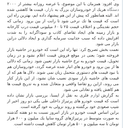
وی افزود: همزمان با این موضوع، با عرضه روزانه بیشتر از ۲۰۰۰
دستگاه
هریك از خودروسازان بزرگ به
بازار
، قیمت ها كاهشی شده
اند. البته همانطور كه پیش از این هم پیشنهاد داده ایم، بهترین راه این
است كه قیمت ها تك نرخی شود تا رانت از بین برود. زمانی كه
حجم نقدینگی و اختلاف قیمت ۲۵ تا ۶۰ میلیونی قیمت درب كارخانه
و بازار زمینه های ایجاد تقاضای كاذب و سوداگرانه را به شدت
افزایش داده كه سبب جذابیت سرمایه گذاری و ایجاد دلالی دراین
بازار می شود.
نعمت بخش تصریح كرد: تنها راه این است كه خودرو در حاشیه بازار
فروخته شود؛ یعنی در موقع فروش قیمت اعلام نشود و در زمان
تحویل، قیمت خودرو به نرخ حاشیه بازار تعیین شود. زمانی كه دلالی
ها از بین برود و خودرو های انبار شده عرضه گردد، خودروسازان هم
با نبود قیمت های دستوری متحمل زیان نمی شوند. دلال ها هم كه از
قیمت های حاشیه بازار سودی نصیب شان نشود، از این بازار كنار
می روند، ازاین رو تقاضا واقعی و متعادل شده و به تدریج قیمت ها
هم كاهش یافته و تعادلی می شود.
به گزارش
لوازم
فلزی به نقل از ایسنا، بررسی بازار نشان داده
است كه قیمت خودرو های پرتیراژ داخلی طی یكی دو روز اخیر از
شیب صعودی خود برگشته و روند نزولی به خود گرفته است.
براین اساس قیمت خودرو در بازار امروز نسبت به دو هفته گذشته
به صورت متوسط در پرتیراژهای گروه سایپا یك میلیون و ۶۰۰ هزار
تومان تا سه میلیون و ۵۰۰ هزار تومان كاهش قیمت داشته است.