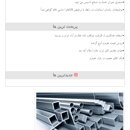
صندوق جبران خسارت صنایع تاسیس می شود
توضیحات سازمان استاندارد در رابطه با ترخیص کالاهای اساسی فاقد گواهی مبدأ
پربحث ترین ها
استفاده حداکثری از ظرفیت موافقت نامه تجارت آزاد ایران و روسیه
ریزش قیمت خودرو اوج گرفت
هیات تجاری اتاق ایران عازم اسلام آباد شد
بک اتفاق عجیب در بازار خودرو
جدیدترین ها