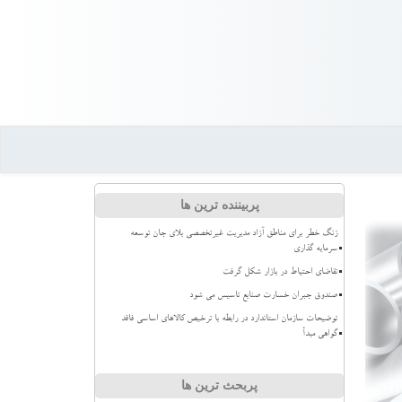
پربیننده ترین ها
زنگ خطر برای مناطق آزاد مدیریت غیرتخصصی بلای جان توسعه
سرمایه گذاری
تقاضای احتیاط در بازار شکل گرفت
صندوق جبران خسارت صنایع تاسیس می شود
توضیحات سازمان استاندارد در رابطه با ترخیص کالاهای اساسی فاقد
گواهی مبدأ
پربحث ترین ها