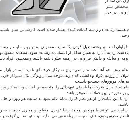
ی می‌کنند در
متخصص سئو
اوانی در حال
هستند رقابت در زمینه کلمات کلیدی بسیار شدید است
کارشناس سئو
بایستی 
رسد.
ر فراوان است و وعده تبدیل کردن یک سایت معمولی به بهترین سایت و رساند
ست رد به آن زد به همین شکل از اعتماد مدیرسایت سوء استفاده میشود توص
مه و سابقه و دانش فراوانی در زمینه سئو داشته باشند و همچنین افراد باید ک
 علم روز سئو آشنا هستند را می توان سئوکار حرفه ای نامید البته در بازار 
توان از رزومه افراد و دانشی که دارند متوجه شد از ویژگی یک
سئوکار
خوب م
تم های موتورهای جستجو دانست
امانه ها برای شرکت ها بایستی تمهیداتی را متخصصین امنیت وب به کار ببرند
بر نخورد و این حملات نا موفق باشد
رد تا این سایت را از هر نظر کنترل نماید علم نفوذ به سایت هر روز در حال
باشند.
ت سایت می توانید با مهندس محمد رضا عزیزی مشاور و مجری خدمات سئو 
اعات و مدرس دوره های امنیت ، برنامه نویسی سایت و سئو تماس گرفته و