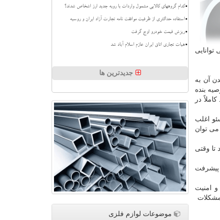
کدام گروههای کالایی مشمول واردات با رویه جدید ارز اشخاص شدند؟
استفاده حداکثری از ظرفیت موافقت نامه تجارت آزاد ایران و روسیه
ریزش قیمت خودرو اوج گرفت
هیات تجاری اتاق ایران عازم اسلام آباد شد
توانایی
جدیدترین ها
ن آن به
یه بنده
املاً در
سئو اغلب
ی توان
 تا وقتی
 پیشرفت
و امنیت
 مشکلات
موضوعات لوازم فلزی