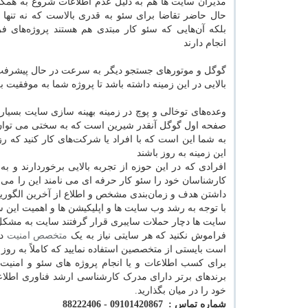
مدیران سایت ها هم به دلیل عدم اطلاعات شروع به همکار
حال حاضر تقاضا برای سئو به قدری بالاست که نه تنها
بلکه آن‌هایی که سئو کار مبتدی هم هستند پروژه‌های فر
انجام دارند
گوگل و موتورهای جستجو دیگر به سرعت در حال پیشرفت 
بالایی در این زمینه داشته باشد تا پروژه شما به موفقیت ب
وعده‌های توخالی و پوچ در زمینه بهینه سازی سایت بسیا
صفحه اول گوگل آنقدر شیرین است که به سختی می توان د
به شما این است که با افراد یا شرکت‌های کار کنید که رزو
این زمینه به روز باشند
افرادی که در این حوزه از تجربه بالایی برخوردارند و به
کارشناسان خود را سئو کار حرفه ای می نامند این را می 
داشتن هدف و زمان‌بندی مشخص و اطلاع از آخرین الگوری
با توجه به رشد وب سایت ها و اپلیکیشن ها و اهمیت این س
سایت ها دچار حملات سایبری قرار گرفتند سایت به مشکل 
فراموش نکنید که هر سایتی نیاز به یک
متخصص امنیت
دا
است بایستی از متخصصین استفاده نمایید که کاملاً به روز 
برای کسب اطلاعات و یا انجام پروژه های سئو و امنی
برندهای برتر دارای مدرک کارشناسی ارشد فناوری اطل
خود را در میان بگذارید.
شماره تماس : 09101420867 - 88222406