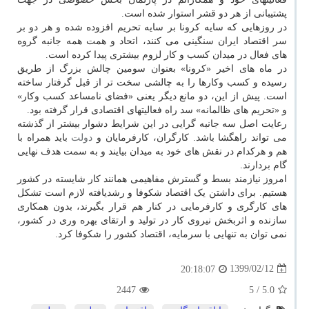
پشتیبانی از هر دو قشر استوار شده است.
در روزهایی که سایه کرونا بر سایه تحریم افزوده شده و هر دو بر
سر اقتصاد ایران سنگینی می کنند، اتحاد و همت همه جانبه گروه
های فعال در میدان کسب و کار لزوم بیشتری پیدا کرده است.
در ماه های اخیر «کرونا» بعنوان سومین چالش بزرگ از طریق
رسیده و کسب وکارها را به چالشی سخت تر از قبل گرفتار ساخته
است. پیش از این، دو مانع دیگر یعنی «فضای نامساعد کسب وکار»
و «تحریم های ظالمانه» سد راه فعالیتهای اقتصادی قرار گرفته بود.
رعایت اصل سه جانبه گرایی در این شرایط دشوار بیشتر از گذشته
می تواند راهگشا باشد. کارگران، کارفرمایان و
دولت
باید همراه با
هم و هرکدام در نقش های خود به میدان بیایند و به سمت هدف نهایی
گام بردارند.
امروز نیازمند بسط و گسترش مفاهیمی همانند کار شایسته در کشور
هستیم. برای داشتن یک اقتصاد شکوفا و رشدیافته لازم است تشکل
های کارگری و کارفرمایی در کنار هم قرار بگیرند، بدون همکاری
سازنده و اثربخش نیروی کار در تولید و ارتقای بهره وری در کشور،
نمی توان به تنهایی با سرمایه، اقتصاد کشور را شکوفا کرد.
1399/02/12
20:18:07
2447
/ 5
5.0