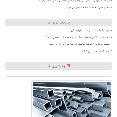
توضیحات سازمان استاندارد در رابطه با ترخیص کالاهای اساسی فاقد گواهی مبدأ
صندوق جبران خسارت صنایع تاسیس می شود
پربحث ترین ها
سایه سیاه یک رانت در صنعت خودروسازی
کدام گروههای کالایی مشمول واردات با رویه جدید ارز اشخاص شدند؟
استفاده حداکثری از ظرفیت موافقت نامه تجارت آزاد ایران و روسیه
ریزش قیمت خودرو اوج گرفت
جدیدترین ها