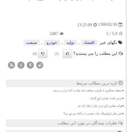
1399/02/30
13:25:09
2487
/ 5
5.0
تگهای خبر:
اقتصاد
,
تولید
,
خودرو
,
صنعت
این مطلب را می پسندید؟
(0)
(1)
X
تازه ترین مطالب مرتبط
استفاده حداکثری از ظرفیت موافقت نامه تجارت آزاد ایران و روسیه
ریزش قیمت خودرو اوج گرفت
هیات تجاری اتاق ایران عازم اسلام آباد شد
تنش های ژئوپلیتیک، بازار خودرو را به کدام سو می برد؟
نظرات بینندگان در مورد این مطلب