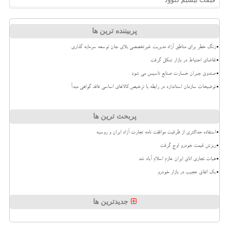
پربیننده ترین ها
زنگ خطر برای مناطق آزاد مدیریت غیرتخصصی بلای جان توسعه سرمایه گذاری
تقاضای احتیاط در بازار شکل گرفت
صندوق جبران خسارت صنایع تاسیس می شود
توضیحات سازمان استاندارد در رابطه با ترخیص کالاهای اساسی فاقد گواهی مبدأ
پربحث ترین ها
استفاده حداکثری از ظرفیت موافقت نامه تجارت آزاد ایران و روسیه
ریزش قیمت خودرو اوج گرفت
هیات تجاری اتاق ایران عازم اسلام آباد شد
بک اتفاق عجیب در بازار خودرو
جدیدترین ها