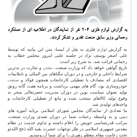
به گزارش لوازم فلزی ۲۰۶ نفر از نمایندگان در اطلاعیه ای از عملكرد
رحمانی وزیر سابق صنعت تقدیر و تشكر كردند.
به گزارش
لوازم
فلزی به نقل از ایسنا، متن این بیانیه که توسط
علی اصغر یوسف نژاد در جلسه علنی امروز مجلس خطاب به
رحمانی قرائت شد، به شرح زیر است:
تاریخ گواهی خواهد داد که وزارت صنعت،
معدن
و تجارت در بدترین
شرایط داخلی و خارجی و در دوران تنگناهای بین المللی و ناملایمات
اقتصادی که مصادف با تعطیلی کارخانجات همچون فولاد و
صنعت
خودروسازی بود، گام های مهمی برداشت و برنامه هفت گانه رونق
تولید بعنوان سیاست نوین در دوران مدیریت حضرتعالی منجر به
وقوع تولید کالاهای منتخب شده و مانع از تعطیلی کارخانجات و
واحدهای تولیدی شد.
ما تعدادی از نمایندگان مجلس شورای اسلامی برپایه آموزه های
دینی و به واسطه زحمات شما در دوران تصدی وزارت صنعت،
مراتب قدرشناسی خویش را اعلام داشته و تداوم خدمت در نظام
مقدس جمهوری اسلامی در ظل توجهات حضرت بقیه الله (عج الله)و
تحت زعامت مقام معظم رهبری را برای شما آرزومندیم.