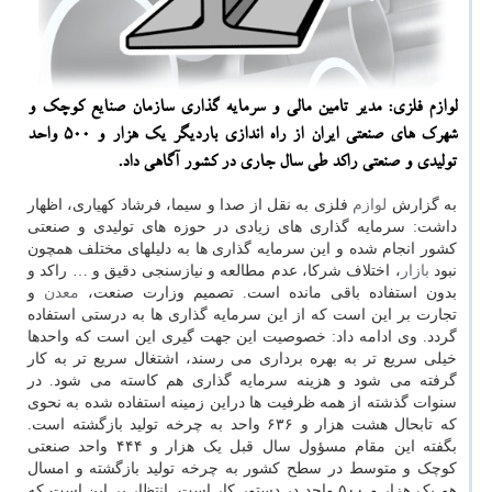
لوازم فلزی: مدیر تامین مالی و سرمایه گذاری سازمان صنایع كوچك و
شهرك های صنعتی ایران از راه اندازی باردیگر یك هزار و 500 واحد
تولیدی و صنعتی راكد طی سال جاری در كشور آگاهی داد.
به گزارش
لوازم
فلزی به نقل از صدا و سیما، فرشاد کهیاری، اظهار
داشت: سرمایه گذاری های زیادی در حوزه های تولیدی و صنعتی
کشور انجام شده و این سرمایه گذاری ها به دلیلهای مختلف همچون
نبود
بازار
، اختلاف شرکا، عدم مطالعه و نیازسنجی دقیق و … راکد و
بدون استفاده باقی مانده است. تصمیم وزارت صنعت،
معدن
و
تجارت بر این است که از این سرمایه گذاری ها به درستی استفاده
گردد. وی ادامه داد: خصوصیت این جهت گیری این است که واحدها
خیلی سریع تر به بهره برداری می رسند، اشتغال سریع تر به کار
گرفته می شود و هزینه سرمایه گذاری هم کاسته می شود. در
سنوات گذشته از همه ظرفیت ها دراین زمینه استفاده شده به نحوی
که تابحال هشت هزار و ۶۳۶ واحد به چرخه تولید بازگشته است.
بگفته این مقام مسؤول سال قبل یک هزار و ۴۴۴ واحد صنعتی
کوچک و متوسط در سطح کشور به چرخه تولید بازگشته و امسال
هم یک هزار و ۵۰۰ واحد در دستور کار است. انتظار بر این است که