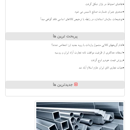
تقاضای احتیاط در بازار شکل گرفت
صندوق جبران خسارت صنایع تاسیس می شود
توضیحات سازمان استاندارد در رابطه با ترخیص کالاهای اساسی فاقد گواهی مبدأ
پربحث ترین ها
کدام گروههای کالایی مشمول واردات با رویه جدید ارز اشخاص شدند؟
استفاده حداکثری از ظرفیت موافقت نامه تجارت آزاد ایران و روسیه
ریزش قیمت خودرو اوج گرفت
هیات تجاری اتاق ایران عازم اسلام آباد شد
جدیدترین ها