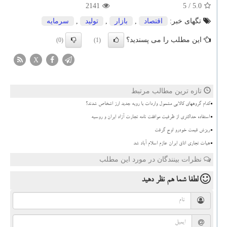
2141
/ 5
5.0
تگهای خبر:
اقتصاد
,
بازار
,
تولید
,
سرمایه
این مطلب را می پسندید؟
(0)
(1)
X
تازه ترین مطالب مرتبط
کدام گروههای کالایی مشمول واردات با رویه جدید ارز اشخاص شدند؟
استفاده حداکثری از ظرفیت موافقت نامه تجارت آزاد ایران و روسیه
ریزش قیمت خودرو اوج گرفت
هیات تجاری اتاق ایران عازم اسلام آباد شد
نظرات بینندگان در مورد این مطلب
لطفا شما هم
نظر دهید