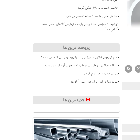
سرمایه گذاری
تقاضای احتیاط در بازار شکل گرفت
صندوق جبران خسارت صنایع تاسیس می شود
توضیحات سازمان استاندارد در رابطه با ترخیص کالاهای اساسی فاقد
گواهی مبدأ
پربحث ترین ها
کدام گروههای کالایی مشمول واردات با رویه جدید ارز اشخاص شدند؟
استفاده حداکثری از ظرفیت موافقت نامه تجارت آزاد ایران و روسیه
X
ریزش قیمت خودرو اوج گرفت
هیات تجاری اتاق ایران عازم اسلام آباد شد
جدیدترین ها