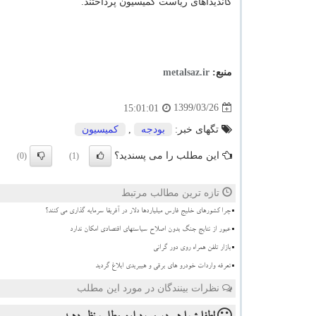
کاندیداهای ریاست کمیسیون پرداختند.
منبع:
metalsaz.ir
1399/03/26
15:01:01
تگهای خبر:
بودجه
,
كمیسیون
این مطلب را می پسندید؟
(0)
(1)
تازه ترین مطالب مرتبط
چرا کشورهای خلیج فارس میلیاردها دلار در آفریقا سرمایه گذاری می کنند؟
عبور از نتایج جنگ بدون اصلاح سیاستهای اقتصادی امکان ندارد
بازار تلفن همراه روی دور گرانی
تعرفه واردات خودرو های برقی و هیبریدی ابلاغ گردید
نظرات بینندگان در مورد این مطلب