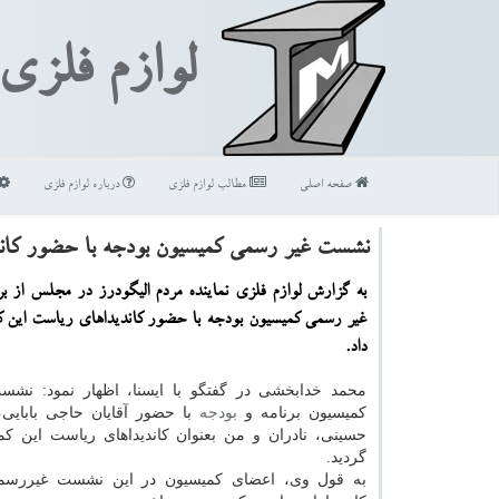
لوازم فلزی
صفحه اصلی
مطالب لوازم فلزی
درباره لوازم فلزی
نشست غیر رسمی كمیسیون بودجه با حضور كان
به گزارش لوازم فلزی نماینده مردم الیگودرز در مجلس از 
غیر رسمی كمیسیون بودجه با حضور كاندیداهای ریاست این ك
داد.
محمد خدابخشی در گفتگو با ایسنا، اظهار نمود: نش
کمیسیون برنامه و
بودجه
با حضور آقایان حاجی بابایی
حسینی، نادران و من بعنوان کاندیداهای ریاست این کم
گردید.
به قول وی، اعضای کمیسیون در این نشست غیررسم