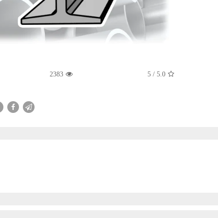
2383
/ 5
5.0