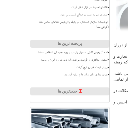
سرمایه گذاری
تقاضای احتیاط در بازار شکل گرفت
صندوق جبران خسارت صنایع تاسیس می شود
توضیحات سازمان استاندارد در رابطه با ترخیص کالاهای اساسی فاقد
گواهی مبدأ
پربحث ترین ها
ز دوران
کدام گروههای کالایی مشمول واردات با رویه جدید ارز اشخاص شدند؟
تجارت و
استفاده حداکثری از ظرفیت موافقت نامه تجارت آزاد ایران و روسیه
ه زمینه
ریزش قیمت خودرو اوج گرفت
ی باشد،
هیات تجاری اتاق ایران عازم اسلام آباد شد
از تمامی
شکلات در
جدیدترین ها
 احسن و