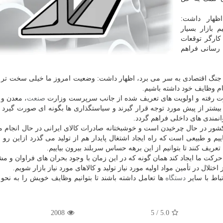
ظهار داشت:
 بازار بسیار
 کارگر توقعات
ت رسانی فراهم
 در جنگ اقتصادی به سر می برد، اظهار داشت: وضعیت امروز ما خیلی سخت تر ا
ام وظایف خود داشته باشیم.
رت رفته و اولویت های تعریف شده از جانب سرپرست وزارت
صنعت
، معدن و 
بیشتر از پیش مورد توجه قرار گیرند و سیاستگذاری ها بگونه ای صورت گیرد ک
انمندی های داخلی فراهم گردد.
ور در حال چرخیدن است و خوشبختانه صادرات کالای ایرانی در حال انجام م
یم و طبیعی است که راه ایجاد اشتغال پایدار هم از تولید می گذرد ازاین رو 
ریف کنند تا بتوانیم از این برهه حساس سربلند بیرون بیاییم.
رکت ما ایجاد کند همان گونه که در این زمان با وجود بحران های فراوان و م
ختلال در تأمین مواد اولیه مورد نیاز تولید و کالاهای مورد نیاز بازار شویم.
باط با سایر
دستگاه
ها تعامل داشته باشند تا بتوانیم وظایف خویش را به نحو
2008
/ 5
5.0