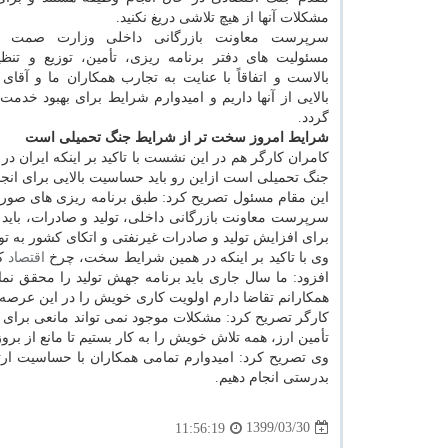
مشکلات آنها از هیچ تلاشی دریغ نکنید.
سرپرست معاونت بازرگانی داخلی وزارت صمت ا
مسئولیت های دفتر برنامه ریزی، تأمین، توزیع و تنظیم
بالاست و اتفاقاً با عنایت به تجارب همکاران ما و آقای
بالایی از آنها داریم و امیدوارم شرایط برای بهبود خدم
گردد.
شرایط امروز سخت تر از شرایط جنگ تحمیلی است
کامران کارگر هم در این نشست با تاکید بر اینکه ایران
جنگ تحمیلی است ازاین رو باید حساسیت بالایی برای انج
این مقام مسئول تصریح کرد: طبق برنامه ریزی های صو
سرپرست معاونت بازرگانی داخلی، تولید و صادرات، باید 
برای افزایش تولید و صادرات غیرنفتی و اتکای کشور به تو
وی با تاکید بر اینکه در همین شرایط سخت، چرخ
اقتصاد
کش
افزود: ما سال جاری باید برنامه جهش تولید را محقق نمای
همکارانم تقاضا دارم اولویت کاری خویش را در این عرصه تع
کارگر تصریح کرد: مشکلات موجود نمی تواند مانعی برای ح
تأمین ارز، همه تلاش خویش را به کار بستیم تا مانع از بروز ا
وی تصریح کرد: امیدوارم تمامی همکاران با حساسیت ارت
بدرستی انجام دهیم.
1399/03/30
11:56:19