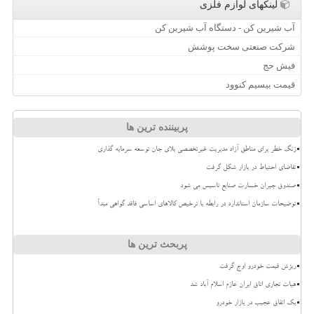
لینکهای لوازم فلزی
آب شیرین کن - دستگاه آب شیرین کن
شرکت صنعتی سخت پوشش
فیش حج
قیمت بیسیم کنوود
پربیننده ترین ها
زنگ خطر برای مناطق آزاد مدیریت غیرتخصصی بلای جان توسعه سرمایه گذاری
تقاضای احتیاط در بازار شکل گرفت
صندوق جبران خسارت صنایع تاسیس می شود
توضیحات سازمان استاندارد در رابطه با ترخیص کالاهای اساسی فاقد گواهی مبدأ
پربحث ترین ها
ریزش قیمت خودرو اوج گرفت
هیات تجاری اتاق ایران عازم اسلام آباد شد
بک اتفاق عجیب در بازار خودرو