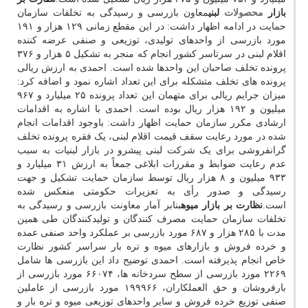
بازار
محصولات
لبنی
معاون بازرسی و رسیدگی به تخلفات سازمان
حمایت در ادامه اظهار داشت: در این مقطع زمانی ۱۲۹ هزار و ۱۹۱
مورد بازرسی از واحدهای تولیدی، توزیعی و صنفی عرضه کننده
اقلام لبنی در سرتاسر کشور انجام که منجر به تشکیل ۵ هزار و ۳۷۶
پرونده تخلف صاحبان این واحدها شده است. احمدی به ارزش ریالی
پرونده های تخلف متشکله برای این تعداد اشاره نمود و اضافه کرد:
میزان جرایم ریالی برای متهمان این تعداد پرونده ۲۵ میلیارد و ۹۶۷
میلیون و ۱۹۲ هزار ریال بوده است. احمدی با اشاره به اقدامات
ارشادی مکرر سازمان حمایت اظهار داشت: باوجود اقدامات انجام
شده در مورد رعایت سقف قیمت اقلام لبنی، یک فقره پرونده تخلف
گرانفروشی برای یک شرکت لبنی پیشرو در بازار لبنیات به سبب
عدم رعایت ضوابط و مقررات ابلاغی جمعاً به ارزش ۳۱ میلیارد و
۹۳۳ میلیون و ۸ هزار ریال توسط سازمان حمایت تشکیل و جهت
رسیدگی و صدور رأی به تعزیرات حکومتی منعکس شده
است.
نظارت بر بازار میوه
بنابر آمار معاونت بازرسی و رسیدگی به
تخلفات سازمان حمایت مصرف کنندگان و تولیدکنندگان طی همین
مدت با ۲۸۵ هزار و ۶۸۷ مورد بازرسی بر عملکرد واحد صنفی عمده
و خرده فروش و بازارهای میوه و تره بار سراسر کشور نظارت
خاص انجام پذیرفته است. احمدی توضیح داد این بازرسی ها شامل
۲۲۶۹ مورد بازرسی از سطح سردخانه ها، ۶۶۰۷۴ مورد بازرسی از
بارفروشان و حق العملکاران، ۱۹۹۹۶۶ مورد بازرسی از عاملین
صنفی توزیع خرده فروش و سایر واحدهای توزیعی میوه و تره بار و