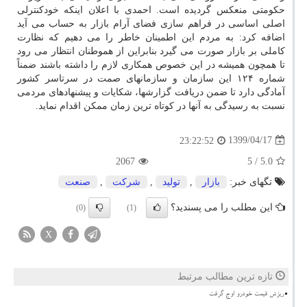
حکومتی منعکس گردیده است. احمدی با اعلان اینکه خودکنترلی
اصلی اساسی در فراهم سازی فضای آرام بازار به حساب می آید
اضافه کرد: به مردم این اطمینان خاطر را می دهیم که نظارت
کاملی بر بازار صورت می گیرد بنابراین از هموطنان انتظار می رود
تا همچون همیشه در این خصوص همکاری لازم را داشته باشند ضمناً
شماره ۱۲۴ این سازمان و سازمانهای صمت در سرتاسر کشور
آمادگی دارد تا ضمن دریافت گزارشها، شکایات و پیشنهادهای مردمی
نسبت به رسیدگی به آنها در کوتاه ترین زمان ممکن اقدام نماید.
1399/04/17
23:22:52
2067
/ 5
5.0
تگهای خبر:
بازار
,
تولید
,
شركت
,
صنعت
این مطلب را می پسندید؟
(0)
(1)
X
تازه ترین مطالب مرتبط
ریزش قیمت خودرو اوج گرفت