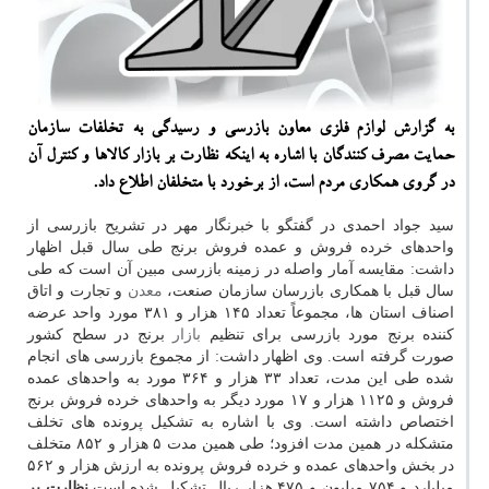
به گزارش لوازم فلزی معاون بازرسی و رسیدگی به تخلفات سازمان
حمایت مصرف كنندگان با اشاره به اینكه نظارت بر بازار كالاها و كنترل آن
در گروی همكاری مردم است، از برخورد با متخلفان اطلاع داد.
سید جواد احمدی در گفتگو با خبرنگار مهر در تشریح بازرسی از
واحدهای خرده فروش و عمده فروش برنج طی سال قبل اظهار
داشت: مقایسه آمار واصله در زمینه بازرسی مبین آن است که طی
سال قبل با همکاری بازرسان سازمان صنعت،
معدن
و تجارت و اتاق
اصناف استان ها، مجموعاً تعداد ۱۴۵ هزار و ۳۸۱ مورد واحد عرضه
کننده برنج مورد بازرسی برای تنظیم
بازار
برنج در سطح کشور
صورت گرفته است. وی اظهار داشت: از مجموع بازرسی های انجام
شده طی این مدت، تعداد ۳۳ هزار و ۳۶۴ مورد به واحدهای عمده
فروش و ۱۱۲۵ هزار و ۱۷ مورد دیگر به واحدهای خرده فروش برنج
اختصاص داشته است. وی با اشاره به تشکیل پرونده های تخلف
متشکله در همین مدت افزود؛ طی همین مدت ۵ هزار و ۸۵۲ متخلف
در بخش واحدهای عمده و خرده فروش پرونده به ارزش هزار و ۵۶۲
میلیارد و ۷۵۴ میلیون و ۴۷۵ هزار ریال تشکیل شده است.
نظارت بر