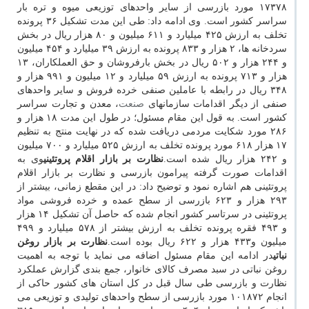
۱۷۳۷۸ مورد بازرسی از سایر واحدهای توزیعی میوه و تره بار
سراسر کشور است. وی ادامه داد: طی این مدت تشکیل ۳۶ پرونده
تخلف به ارزش ۴۲۵ میلیارد و ۶۱۱ میلیون و ۸۰ هزار ریال در بخش
سردخانه ها، ۲ هزار و ۸۳۳ پرونده به ارزش ۳۹ میلیارد و ۴۵۴ میلیون
و ۲۴۴ هزار و ۵۰۲ ریال در بخش بارفروشان و حق العملکاران، ۱۳
هزار و ۷۱۳ پرونده به ارزش ۵۹ میلیارد و ۱۲ میلیون و ۹۹۱ هزار و
۳۴۸ ریال در رابطه با عاملین صنفی خرده فروش و سایر واحدهای
صنفی از دیگر اقدامات سازمانهای
صنعت
، معدن و تجارت سراسر
کشور است. به قول این مقام مسئول؛ در طول این مدت ۱۸ هزار و
۲۸۶ مورد شکایت مردمی دریافت شده که در نهایت منتج به تنظیم
۱۷ هزار ۶۱۸ مورد پرونده تخلف به ارزش ۵۲۵ میلیارد و ۷۰۰ میلیون
و ۲۴۲ هزار ریال شده است.
نظارت بر بازار اقلام پروتئینی
وی به
اقدامات صورت گرفته پیرامون بازرسی و نظارت بر بازار اقلام
پروتئینی هم اشاره نمود و توضیح داد: در این مقطع زمانی، بیشتر از
۲۹۳ هزار و ۶۲۳ بازرسی از سطح عمده و خرده فروشی مواد
پروتئینی در سرتاسر کشور انجام شده که حاصل آن تشکیل ۱۴ هزار
و ۴۹۳ فقره پرونده تخلف به ارزش بیشتر از ۵۷۸ میلیارد و ۴۹۹
میلیون و۴۳۳ هزار و ۶۲۲ ریال بوده است.
نظارت بر بازار روغن
نباتی
در ادامه این مقام مسئول اضافه می نماید با توجه به اهمیت
روغن نباتی در سبد مصرف کالای خانوار، جمع بندی گزارش عملکرد
نظارت و بازرسی طی سال قبل در کل استان های کشور حاکی از
انجام ۱۰۱۸۷۲ مورد بازرسی از سطح واحدهای تولیدی و توزیعی می