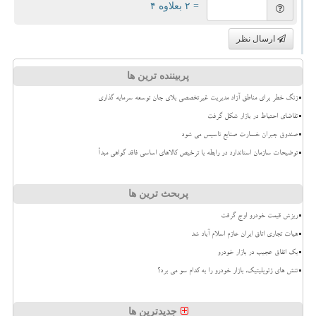
= ۲ بعلاوه ۴
ارسال نظر
پربیننده ترین ها
زنگ خطر برای مناطق آزاد مدیریت غیرتخصصی بلای جان توسعه سرمایه گذاری
تقاضای احتیاط در بازار شکل گرفت
صندوق جبران خسارت صنایع تاسیس می شود
توضیحات سازمان استاندارد در رابطه با ترخیص کالاهای اساسی فاقد گواهی مبدأ
پربحث ترین ها
ریزش قیمت خودرو اوج گرفت
هیات تجاری اتاق ایران عازم اسلام آباد شد
بک اتفاق عجیب در بازار خودرو
تنش های ژئوپلیتیک، بازار خودرو را به کدام سو می برد؟
جدیدترین ها