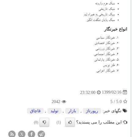
سبک هرم وارونه
سبک تاریخی
سبک تاریخی به همراه لید
سبک پایان شگفت انگیز
انواع خبرنگار
خبرنگار سیاسی
خبرنگار اقتصادی
خبرنگار ورزشی
خبرنگار اجتماعی
خبرنگار پارلمانی
طنز نویس
خبرنگار اعزامی
1399/02/16
23:32:00
2042
/ 5
5.0
تگهای خبر:
رپورتاژ
,
بازار
,
تولید
,
قاچاق
این مطلب را می پسندید؟
(0)
(1)
X