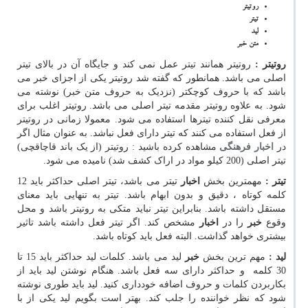
روتیتر
تیتر
لید
متن خبر
روتیتر :
روتیتر همانند تیتر عمل نمی کند و جایگاه آن در بالای تیتر
اصلی می باشد. همانطور که گفته شد روتیتر یکی از اجزای خبر می
باشد که با حروف کوچکتر (نزدیک به حروف متن خبر) نوشته می
شود. به علاوه روتیتر مقدمه تیتر اصلی می باشد. روتیتر اغلب برای
معرفی نقل کننده تیترها استفاده می شود. معمولا زمانی در روتیتر
از فعل استفاده می کنند که تیتر دارای فعل نباشد. به عنوان مثال اگر
در
اخبار فرهنگی
مشاهده کرده باشید : روتیتر (از یک باند قاچاقچی)
تیتر اصلی (200 کیلو مواد در اراک کشف شد) نامیده می شود.
تیتر :
مهمترین بخش
اخبار
تیتر می باشد، تیتر اصلی حداکثر باید 12
کلمه کوتاه ، دقیق و بدون ابهام باشد. تیتر به تنهایی باید معنای
مستقل داشته باشد. بنابراین تیتر نباید متکی به روتیتر باشد و محل
وقوع
خبر
را در
اخبار
مشخص کند. اگر تیتر فعل داشته باشد تاثیر
بیشتری خواهد گذاشت. البته فعل باید کوتاه باشد.
لید :
مهم ترین بخش
خبر
لید می باشد. کلمات لید حداکثر باید 15 تا
30 کلمه و حداکثر دارای سه فعل باشد. هنگام نوشتن لید باید از
بکاربردن کلمات و حروف اضافه خودداری کنید. لید باید طوری نوشته
شود که نظر خواننده را جلب کند. بهتر است بگویم لید یکی از با