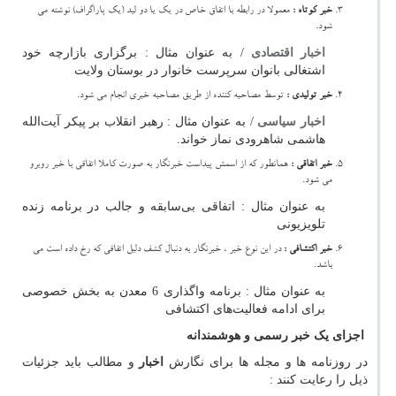
خبر کوتاه :
معمولا در رابطه با اتفاق خاص در یک یا دو لید (یک پاراگراف) نوشته می
شود.
اخبار اقتصادی
/ به عنوان مثال : برگزاری بازارچه خود
اشتغالی بانوان سرپرست خانوار در بوستان ولایت
خبر تولیدی :
توسط مصاحبه کننده از طریق مصاحبه خبری انجام می شود.
اخبار سیاسی
/ به عنوان مثال : رهبر انقلاب بر پیکر آیت‌الله
هاشمی شاهرودی نماز خواند.
خبر اتفاقی :
همانطور که از اسمش پیداست خبرنگار به صورت کاملا اتفاقی با خبر روبرو
می شود.
به عنوان مثال : اتفاقی بی‌سابقه و جالب در برنامه زنده
تلویزیونی
خبر اکتشافی :
در این نوع خبر ، خبرنگار به دنبال کشف دلیل اتفاقی که رخ داده است می
باشد.
به عنوان مثال : برنامه واگذاری 6 معدن به بخش خصوصی
برای ادامه فعالیت‌های اکتشافی
اجزای یک خبر رسمی و هوشمندانه
در روزنامه ها و مجله ها برای نگارش
اخبار
و مطالب باید جزئیات
ذیل را رعایت کنند :