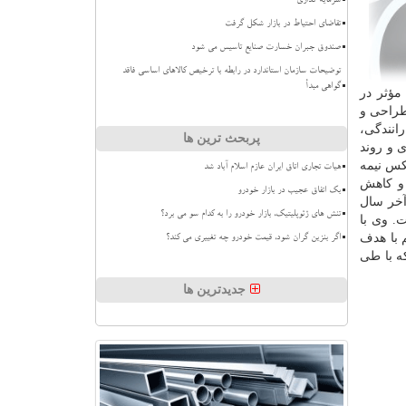
سرمایه گذاری
تقاضای احتیاط در بازار شکل گرفت
صندوق جبران خسارت صنایع تاسیس می شود
توضیحات سازمان استاندارد در رابطه با ترخیص کالاهای اساسی فاقد
گواهی مبدأ
مؤثر در
طراحی و
ت رانندگی،
پربحث ترین ها
 و روند
کس نیمه
هیات تجاری اتاق ایران عازم اسلام آباد شد
ی و کاهش
بک اتفاق عجیب در بازار خودرو
 در حال نصب است و تا آخر سال
تنش های ژئوپلیتیک، بازار خودرو را به کدام سو می برد؟
. وی با
ست. تولید این محصول هم با هدف
اگر بنزین گران شود، قیمت خودرو چه تغییری می کند؟
ه با طی
جدیدترین ها