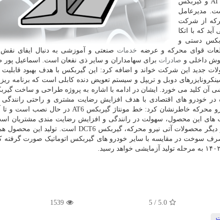
شش دنده اتوماتیک AMT، گیربکس شش دنده اتوماتیک AT و گیربکس
 داده است. مدیرعامل
رکه از شرکت
ید که با اتکا
ربکس دستی و
قطعات قوای محرکه و عرضه
خدمات
صنعتی و آموزشی به دنبال ایفای نقش 
روش داخلی و
صادرات
برای سهامداران و سایر ذی نفعان است. اسماعیل پور 
دستی MT6 را همچون محصولات جدید این شرکت خواند و اضافه کرد: این گیربکس با هدف بهبود قابلی
کرونایزرهای دوبل و تریپل و سیستم تعویض دنده کابلی است که برنامه ریزی
شی آن کلید می خورد. ایشان در ادامه با اشاره به پروژه طراحی و ساخت گیرب
برای استفاده در خودرو های اقتصادی با هدف افزایش رضایت مشتری و راحتی رانندگ
مصرف سوخت تعریف شده است. مدیرعامل شرکت نیرو محرکه خاطرنشان کرد: خط مونتاژ گیربکس AT6
ت های این محصول، سهولت در رانندگی و افزایش رضایت مندی مشتریان است
اشاره به تولید محصولات آتی این شرکت، تصریح کرد: از دیگر محصولات آتی نیرو محرکه، گیربکس DCT6 ا
رف سوخت در مقایسه با سایر خودرو های گیربکس اتوماتیک صورت گرفته ک
1539
/ 5
5.0
ت