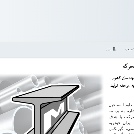
صنعت
بازار
حركه
مهندسان كشور،
 مرحله تولید
 داود اسماعیل
ره به برنامه
شرکت با هدف
یران خودرو،
تی، گیربکس