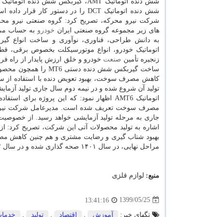
شش دنده اتوماتیک DCT را در دستور کار قرار
شرکت نیرو محرکه، تصریح کرد: گروه صنعتی نیرو مح
های زیر مجموعه گروه صنعتی ایران
خودرو
به حساب می آ
به دانش طراحی، فناوری، نوآوری و ساخت انواع گی
اتوماتیک خودرو، انواع موتورسیکلت بخصوص برقی، 
زنجیره تأمین
صنعت
خودرو و خلق ارزش پایدار از راه ف
ساخت گیربکس شش دنده 
کاهش مصرف سوخت، بهبود تعویض دنده با استفاده از سین
تولید آن شروع شده و در نیمه دوم سال جاری تولید آزمای
اتوماتیک AMT6 اظهار نمود: که این پروژه 
جاری به مرحله تولید آزمایشی خواهد رسید. از خصوصی
بهبود شتاب گیری و رضایت مشتری و هم چنین کاهش مص
مراحل نهایی، در سال ۱۴۰۱ صحه گذاری شده و در سال ۱۴۰۲ به مرحله تولید آزمایشی خواهد رسید.
منبع:
لوازم فلزی
1399/05/25
13:41:16
تگهای خبر:
آموزش
,
اقتصاد
,
تولید
,
خدما