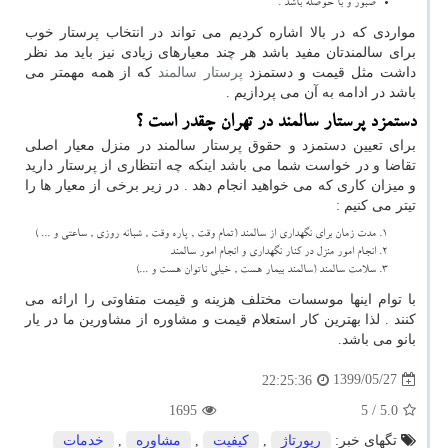
صبور و با حوصله باشد .
مواردی که در بالا اشاره کردیم می تواند در انتخاب پرستار خوب
برای سالمندتان مفید باشد هر چند معیارهای زیادی نیز باید مد نظر
داشت مثل قیمت و دستمزد
پرستار سالمند
که از همه مهمتر می
باشد در ادامه به آن می پردازیم .
دستمزد پرستار سالمند در تهران چقدر است ؟
برای تعیین دستمزد و حقوق پرستار سالمند در منزل معیار اصلی
تقاضا و در خواست شما می باشد اینکه چه انتظاری از پرستار دارید
و میزان کاری که می خواهید انجام دهد . در زیر برخی از معیار ها را
تیتر می کنیم :
مدت زمان برای نگهداری از سالمند (تمام وقت , پاره وقت , شبانه روزی , ساعتی و ... )
انجام امور منزل در کنار نگهداری و انجام امور سالمند
سلامت سالمند (سالمند بیمار هست , خیلی ناتوان هست و ...)
با توام اینها موسسات مختلف هزینه و قیمت متفاوتی را ارائه می
کنند . لذا بهترین کار استعلام قیمت و مشاوره از مشاورین ما در یار
بانو می باشد.
1399/05/27
22:25:36
1695
/ 5
5.0
تگهای خبر:
رپورتاژ
,
كیفیت
,
مشاوره
,
خدمات