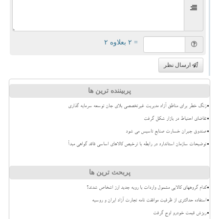
= ۲ بعلاوه ۲
ارسال نظر
پربیننده ترین ها
زنگ خطر برای مناطق آزاد مدیریت غیرتخصصی بلای جان توسعه سرمایه گذاری
تقاضای احتیاط در بازار شکل گرفت
صندوق جبران خسارت صنایع تاسیس می شود
توضیحات سازمان استاندارد در رابطه با ترخیص کالاهای اساسی فاقد گواهی مبدأ
پربحث ترین ها
کدام گروههای کالایی مشمول واردات با رویه جدید ارز اشخاص شدند؟
استفاده حداکثری از ظرفیت موافقت نامه تجارت آزاد ایران و روسیه
ریزش قیمت خودرو اوج گرفت