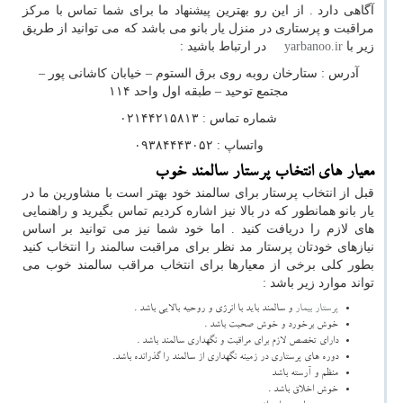
آگاهی دارد . از این رو بهترین پیشنهاد ما برای شما تماس با مرکز
مراقبت و پرستاری در منزل یار بانو می باشد که می توانید از طریق
زیر با
yarbanoo.ir
در ارتباط باشید :
آدرس : ستارخان روبه روی برق الستوم – خیابان کاشانی پور –
مجتمع توحید – طبقه اول واحد ۱۱۴
شماره تماس : ۰۲۱۴۴۲۱۵۸۱۳
واتساپ : ۰۹۳۸۴۴۴۳۰۵۲
معیار های انتخاب پرستار سالمند خوب
قبل از انتخاب پرستار برای سالمند خود بهتر است با مشاورین ما در
یار بانو همانطور که در بالا نیز اشاره کردیم تماس بگیرید و راهنمایی
های لازم را دریافت کنید . اما خود شما نیز می توانید بر اساس
نیازهای خودتان پرستار مد نظر برای مراقبت سالمند را انتخاب کنید
بطور کلی برخی از معیارها برای انتخاب مراقب سالمند خوب می
تواند موارد زیر باشد :
پرستار بیمار
و سالمند باید با انرژی و روحیه بالایی باشد .
خوش برخورد و خوش صحبت باشد .
دارای تخصص لازم برای مراقبت و نگهداری سالمند باشد .
دوره های پرستاری در زمینه نگهداری از سالمند را گذرانده باشد.
منظم و آرسته باشد
خوش اخلاق باشد .