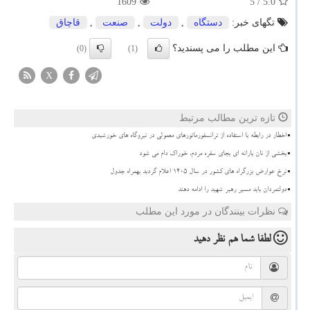
1609
/ 5
5.0
تگهای خبر:
دستگاه
,
دولت
,
صنعت
,
قاچاق
این مطلب را می پسندید؟
(0)
(1)
X
تازه ترین مطالب مرتبط
اخطار در رابطه با استفاده از ترانسفورماتورهای معمولی در نیروگاه های خورشیدی
بخشی از نان یارانه ای بجای سفره مردم، خوراک دام می شود
نرخ عوارض بزرگراه های کشور در سال ۱۴۰۵ اعلام گردید بهمراه جدول
دولتمردان باید مسیر رهبر شهید را ادامه دهند
نظرات بینندگان در مورد این مطلب
لطفا شما هم
نظر دهید