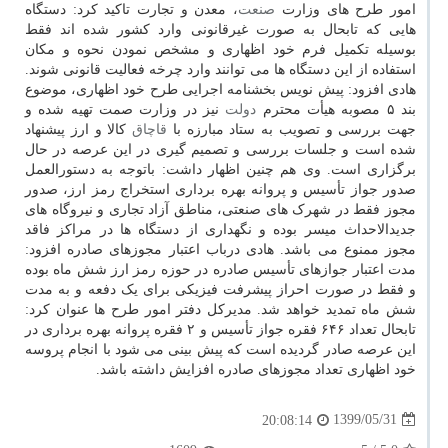
امور طرح های وزارت
صنعت
، معدن و تجارت تاکید کرد: دستگاه
هایی که تابحال به صورت غیرقانونی وارد کشور شده اند فقط
بوسیله تکمیل فرم خود اظهاری و مشخص نمودن نحوه و مکان
استفاده از این دستگاه ها می توانند وارد چرخه فعالیت قانونی شوند.
هادی افزود: پیش نویس بخشنامه اجرایی طرح خود اظهاری، موضوع
بند ۵ مصوبه هیأت محترم
دولت
نیز در وزارت صمت تهیه شده و
جهت بررسی و تصویب به ستاد مبارزه با
قاچاق
کالا و ارز پیشنهاد
شده است و جلسات بررسی و تصمیم گیری در این عرصه در حال
برگزاری است. وی هم چنین اظهار داشت: باتوجه به دستورالعمل
صدور جواز تأسیس و پروانه بهره برداری استخراج رمز ارز، صدور
مجوز فقط در شهرک های صنعتی، مناطق آزاد تجاری و نیروگاه های
جدیدالاحداث میسر بوده و نگهداری از دستگاه ها در مراکز فاقد
مجوز ممنوع می باشد. هادی درباب اعتبار مجوزهای صادره افزود:
مدت اعتبار جوازهای تأسیس صادره در حوزه رمز ارز شش ماه بوده
و فقط در صورت احراز پیشرفت فیزیکی برای یک دفعه و به مدت
شش ماه تمدید خواهد شد. مدیرکل دفتر امور طرح ها عنوان کرد:
تابحال تعداد ۶۴۶ فقره جواز تأسیس و ۲ فقره پروانه بهره برداری در
این عرصه صادر گردیده است که پیش بینی می شود با انجام پروسه
خود اظهاری تعداد مجوزهای صادره افزایش داشته باشد.
1399/05/31
20:08:14