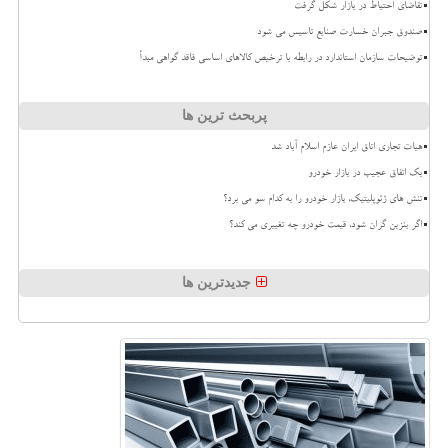
تقاضای احتیاط در بازار شکل گرفت
صندوق جبران خسارت صنایع تاسیس می شود
توضیحات سازمان استاندارد در رابطه با ترخیص کالاهای اساسی فاقد گواهی مبدأ
پربحث ترین ها
هیات تجاری اتاق ایران عازم اسلام آباد شد
بک اتفاق عجیب در بازار خودرو
تنش های ژئوپلیتیک، بازار خودرو را به کدام سو می برد؟
اگر بنزین گران شود، قیمت خودرو چه تغییری می کند؟
جدیدترین ها