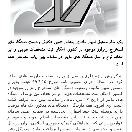
یك مقام مسئول اظهار داشت: بمنظور تعیین تكلیف وضعیت دستگاه های
استخراج رمزارز موجود در كشور، امكان ثبت مشخصات هویتی و نیز
تعداد، نوع و مدل دستگاه های ماینر در سامانه بهین یاب مشخص شده
است.
به گزارش
لوازم
فلزی به نقل از وزارت صمت، علیرضا هادی اضافه
کرد: در امتداد اجرای تصویب نامه مورخ ۹۹.۴.۱۵ هیئت وزیران
بمنظور تعیین تکلیف وضعیت
دستگاه
های استخراج رمزارز موجود در
کشور، امکان ثبت مشخصات هویتی و نیز تعداد، نوع و مدل دستگاه
های ماینر از تاریخ ۲۷ مردادماه در سامانه بهین یاب فراهم گشته
است. وی افزود: همه دارندگان دستگاه های مذکور، یک ماه فرصت
دارند بوسیله لینک خود اظهاری ایجادشده در صفحه اصلی سامانه
بهین یاب، نسبت به ثبت این مشخصات اقدام نموده و حقوق و
عوارض دولتی که با هماهنگی گمرک جمهوری اسلامی ایران در حال
تعیین و پیش بینی در سامانه است را پرداخت نمایند. مدیرکل دفتر