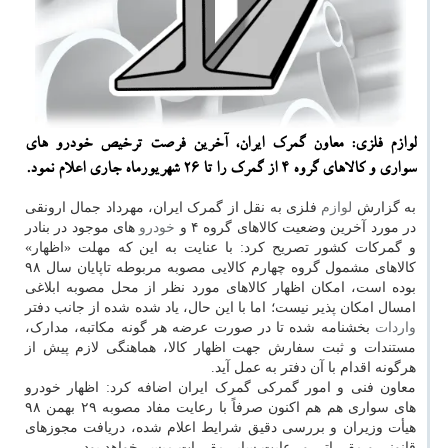
لوازم فلزی: معاون گمرك ایران، آخرین فرصت ترخیص خودرو های
سواری و كالاهای گروه ۴ از گمرك را تا ۲۶ شهریورماه جاری اعلام نمود.
به گزارش
لوازم
فلزی به نقل از گمرک ایران، مهرداد جمال ارونقی
در مورد آخرین وضعیت کالاهای گروه ۴ و
خودرو
های موجود در بنادر
و گمرکات کشور تصریح کرد: با عنایت به این که مهلت «اظهار»
کالاهای مشمول گروه چهارم کالایی مصوبه مربوطه تاپایان سال ۹۸
بوده است، امکان اظهار کالاهای مورد نظر از محل مصوبه ابلاغی
امسال امکان پذیر نیست؛ اما با این حال، یاد شده شده از جانب دفتر
واردات
بخشنامه شده تا در صورت عرضه هر گونه مکاتبه، مدارک،
مستندات و ثبت سفارش جهت اظهار کالا، هماهنگی لازم پیش از
هرگونه اقدام با آن دفتر به عمل آید.
معاون فنی و امور گمرکی گمرک ایران اضافه کرد: اظهار خودرو
های سواری هم هم اکنون صرفاً با رعایت مفاد مصوبه ۲۹ بهمن ۹۸
هیأت وزیران و بررسی دقیق شرایط اعلام شده، دریافت مجوزهای
قانونی و مقرراتی و رعایت سایر مقررات میسر خواهد بود.