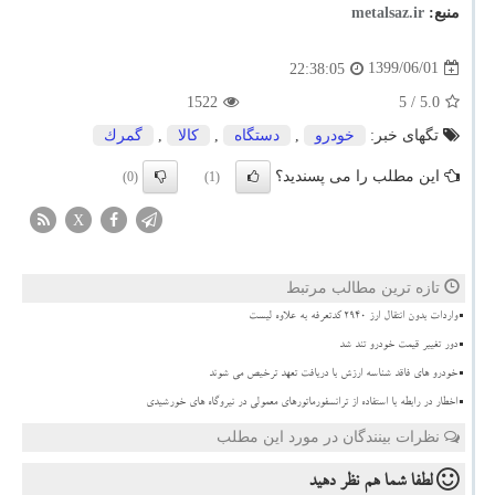
منبع:
metalsaz.ir
1399/06/01
22:38:05
1522
/ 5
5.0
تگهای خبر:
خودرو
,
دستگاه
,
كالا
,
گمرك
این مطلب را می پسندید؟
(0)
(1)
X
تازه ترین مطالب مرتبط
واردات بدون انتقال ارز ۲۹۴۰ کدتعرفه به علاوه لیست
دور تغییر قیمت خودرو تند شد
خودرو های فاقد شناسه ارزش با دریافت تعهد ترخیص می شوند
اخطار در رابطه با استفاده از ترانسفورماتورهای معمولی در نیروگاه های خورشیدی
نظرات بینندگان در مورد این مطلب
لطفا شما هم
نظر دهید