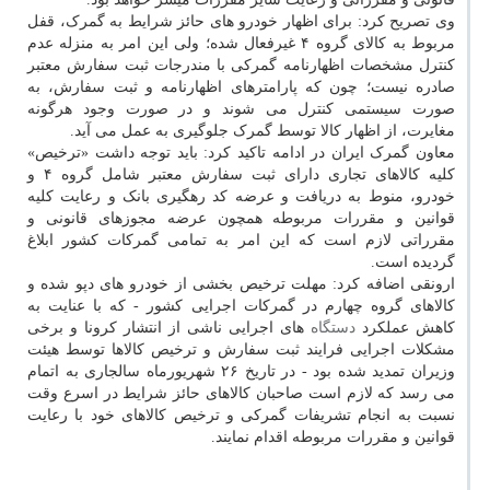
وی تصریح کرد: برای اظهار خودرو های حائز شرایط به گمرک، قفل
مربوط به کالای گروه ۴ غیرفعال شده؛ ولی این امر به منزله عدم
کنترل مشخصات اظهارنامه گمرکی با مندرجات ثبت سفارش معتبر
صادره نیست؛ چون که پارامترهای اظهارنامه و ثبت سفارش، به
صورت سیستمی کنترل می شوند و در صورت وجود هرگونه
مغایرت، از اظهار کالا توسط گمرک جلوگیری به عمل می آید.
معاون گمرک ایران در ادامه تاکید کرد: باید توجه داشت «ترخیص»
کلیه کالاهای تجاری دارای ثبت سفارش معتبر شامل گروه ۴ و
خودرو، منوط به دریافت و عرضه کد رهگیری بانک و رعایت کلیه
قوانین و مقررات مربوطه همچون عرضه مجوزهای قانونی و
مقرراتی لازم است که این امر به تمامی گمرکات کشور ابلاغ
گردیده است.
ارونقی اضافه کرد: مهلت ترخیص بخشی از خودرو های دپو شده و
کالاهای گروه چهارم در گمرکات اجرایی کشور - که با عنایت به
کاهش عملکرد
دستگاه
های اجرایی ناشی از انتشار کرونا و برخی
مشکلات اجرایی فرایند ثبت سفارش و ترخیص کالاها توسط هیئت
وزیران تمدید شده بود - در تاریخ ۲۶ شهریورماه سالجاری به اتمام
می رسد که لازم است صاحبان کالاهای حائز شرایط در اسرع وقت
نسبت به انجام تشریفات گمرکی و ترخیص کالاهای خود با رعایت
قوانین و مقررات مربوطه اقدام نمایند.