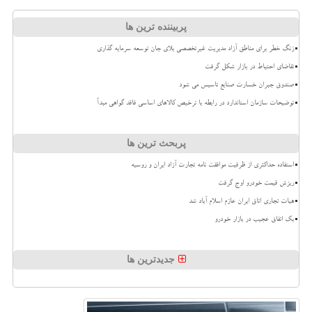
پربیننده ترین ها
زنگ خطر برای مناطق آزاد مدیریت غیرتخصصی بلای جان توسعه سرمایه گذاری
تقاضای احتیاط در بازار شکل گرفت
صندوق جبران خسارت صنایع تاسیس می شود
توضیحات سازمان استاندارد در رابطه با ترخیص کالاهای اساسی فاقد گواهی مبدأ
پربحث ترین ها
استفاده حداکثری از ظرفیت موافقت نامه تجارت آزاد ایران و روسیه
ریزش قیمت خودرو اوج گرفت
هیات تجاری اتاق ایران عازم اسلام آباد شد
بک اتفاق عجیب در بازار خودرو
جدیدترین ها