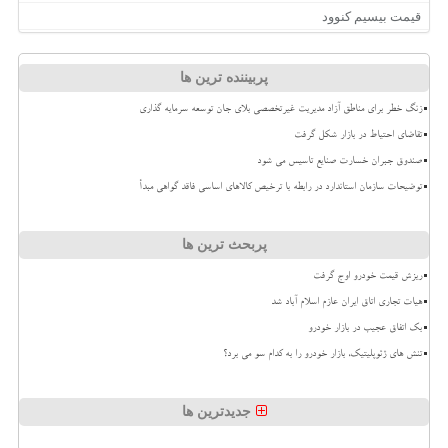
قیمت بیسیم کنوود
پربیننده ترین ها
زنگ خطر برای مناطق آزاد مدیریت غیرتخصصی بلای جان توسعه سرمایه گذاری
تقاضای احتیاط در بازار شکل گرفت
صندوق جبران خسارت صنایع تاسیس می شود
توضیحات سازمان استاندارد در رابطه با ترخیص کالاهای اساسی فاقد گواهی مبدأ
پربحث ترین ها
ریزش قیمت خودرو اوج گرفت
هیات تجاری اتاق ایران عازم اسلام آباد شد
بک اتفاق عجیب در بازار خودرو
تنش های ژئوپلیتیک، بازار خودرو را به کدام سو می برد؟
جدیدترین ها