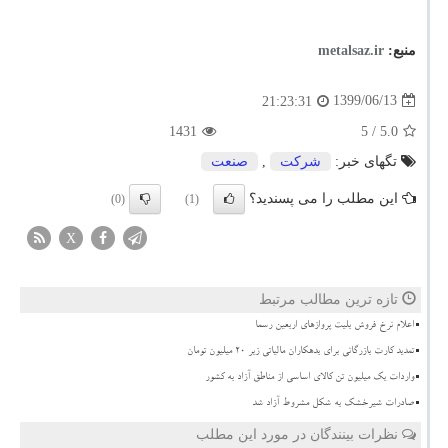
منبع:
metalsaz.ir
1399/06/13
21:23:31
1431
/ 5
5.0
تگهای خبر:
شركت
,
صنعت
این مطلب را می پسندید؟
(0)
(1)
X
تازه ترین مطالب مرتبط
اعلام نرخ فروش بلیت پروازهای اربعین رسما
تمدید کارت بازرگانی برای بدهکاران مالیاتی زیر ۲۰ میلیون تومان
واردات یک میلیون تن کالای اساسی از مناطق آزاد به کشور
صادرات شیرخشک به شکل مشروط آزاد شد
نظرات بینندگان در مورد این مطلب