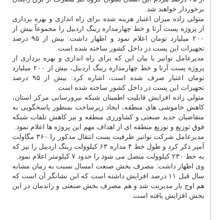
برخوردار خواهند شد.
متولی زاده میزان اعتبار هزینه شده برای راه اندازی و بهره برداری
از پروژه پست آرتا و خط چهارمداره رینگ اردبیل را مجموعاً بیش از
۲۰۰ میلیارد تومان اعلام نمود و اظهار داشت: بیش از ۹۵ درصد
تجهیزات این پست در داخل کشور ساخته شده است.
مدیرعامل توانیر با بیان این که برای راه اندازی و بهره برداری از
پروژه پست آرتا و خط چهارمداره رینگ اردبیل، بیش از ۲۰۰ میلیارد
تومان اعتبار صرف شده است، اشاره کرد: بیش از ۹۵ درصد
تجهیزات این پست در داخل کشور ساخته شده است.
متولی زاده افزایش قابلیت اطمینان شبکه نیرورسانی مرکز استان،
کاهش خاموشی های منطقه، ایجاد زیرساخت بمنظور پاسخگویی به
متقاضیان جدید صنعتی و کشاورزی منطقه و نیز کاهش تلفات شبکه
فوق توزیع و توزیع منطقه ای از اهداف مهم این پروژه ها اعلام نمود.
مدیرعامل شرکت توانیر ظرفیت پست انتقال مذکور را ۳۶۰ مگاولت
آمپر ذکر کرد و طول خط ۴ مداره ۶۳ کیلوولت رینگ اردبیل را نیز که
به خط ۲۳۰ کیلوولت متصل می شود را حدود ۷ کیلومتر اعلام نمود.
وی اظهار داشت: مصرف بخش صنعت امسال نسبت به زمان مشابه
سال قبل ۱۱ درصد افزایش داشته است که این نشانگر آن است که
هم اوج بار مدیریت شد و هم مصرف بخش صنعتی و راندمان در این
بخش افزایش یافته است.