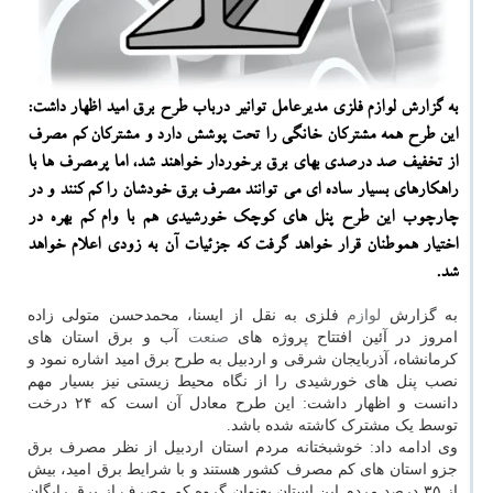
به گزارش لوازم فلزی مدیرعامل توانیر درباب طرح برق امید اظهار داشت:
این طرح همه مشتركان خانگی را تحت پوشش دارد و مشتركان كم مصرف
از تخفیف صد درصدی بهای برق برخوردار خواهند شد، اما پرمصرف ها با
راهكارهای بسیار ساده ای می توانند مصرف برق خودشان را كم كنند و در
چارچوب این طرح پنل های كوچك خورشیدی هم با وام كم بهره در
اختیار هموطنان قرار خواهد گرفت كه جزئیات آن به زودی اعلام خواهد
شد.
به گزارش
لوازم
فلزی به نقل از ایسنا، محمدحسن متولی زاده
امروز در آئین افتتاح پروژه های
صنعت
آب و برق استان های
کرمانشاه، آذربایجان شرقی و اردبیل به طرح برق امید اشاره نمود و
نصب پنل های خورشیدی را از نگاه محیط زیستی نیز بسیار مهم
دانست و اظهار داشت: این طرح معادل آن است که ۲۴ درخت
توسط یک مشترک کاشته شده باشد.
وی ادامه داد: خوشبختانه مردم استان اردبیل از نظر مصرف برق
جزو استان های کم مصرف کشور هستند و با شرایط برق امید، بیش
از ۳۵ درصد مردم این استان بعنوان گروه کم مصرف از برق رایگان